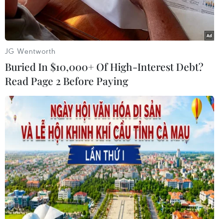
JG Wentworth
Buried In $10,000+ Of High-Interest Debt?
Read Page 2 Before Paying
Ông Juan Orlando Hernandez, khi đang giữ cương vị Tổng
thống Honduras. (Ảnh: AFP/TTXVN)
Ngày 22/4, cựu Tổng thống Honduras Juan
Orlando Hernandez đã được đưa ra trình diện
lần đầu tại tòa án liên bang ở New York (Mỹ),