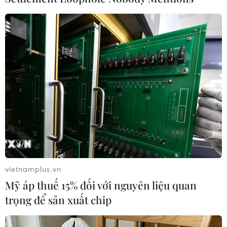
#Juan Orlando Hernandez
#sở hữu vũ khí
#buôn bán ma túy
#dẫn độ
Honduras
Mỹ
Theo dõi VietnamPlus
TIN LIÊN QUAN
vietnamplus.vn
Mỹ áp thuế 15% đối với nguyên liệu quan
trọng để sản xuất chip