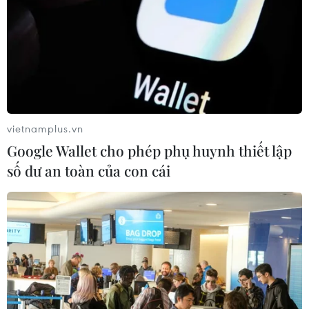
04/08/2026 07:04
Bộ Tư pháp Mỹ mở chiến dịch thu
hồi quốc tịch quy mô lớn
04/08/2026 06:14
vietnamplus.vn
Google Wallet cho phép phụ huynh thiết lập
Trưng bày tư liệu “Chủ tịch Hồ Chí
số dư an toàn của con cái
Minh - Tổng tư lệnh Fidel Castro:
Nghĩa tình son sắt đặc biệt"
04/08/2026 06:06
Mỹ bắt đầu áp dụng chính sách ký
quỹ thị thực mới, ảnh hưởng tới hàng
chục nước