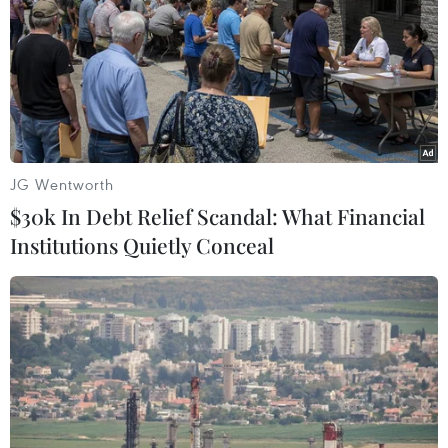
JG Wentworth
$30k In Debt Relief Scandal: What Financial
Institutions Quietly Conceal
Thẩm phán Honduras cho phép dẫn độ
cựu Tổng thống Hernandez sang Mỹ
17/03/2022 23:21
Các công tố viên Mỹ cáo buộc cựu Tổng thống