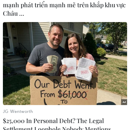
mạnh phát triển mạnh mẽ trên khắp khu vực
rằng những kẻ buôn lậu ma túy đã nói dối và đổ
Châu …
tội cho ông nhằm được giảm án tù./.
(TTXVN/Vietnam+)
JG Wentworth
$25,000 In Personal Debt? The Legal
Settlement Loophole Nobody Mentions