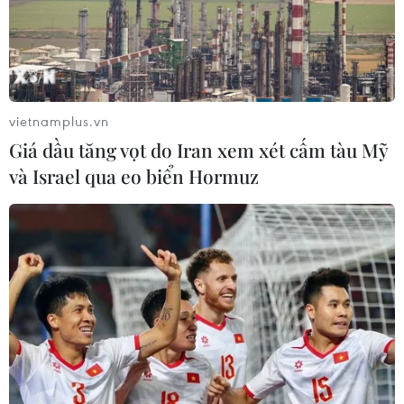
Honduras Hernandez Alvarado đã nhận hàng triệu USD
từ những đối tượng buôn ma túy - trong đó có cả trùm
ma túy Mexico Joaquin "Chapo" Guzman.
vietnamplus.vn
Giá dầu tăng vọt do Iran xem xét cấm tàu Mỹ
và Israel qua eo biển Hormuz
Honduras quyết định dẫn độ cựu Tổng