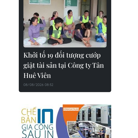
Khởi tố 19 đối tượng cướp
giật tài sản tại Công ty Tân
Huê Viên
08/08/2026 08:52