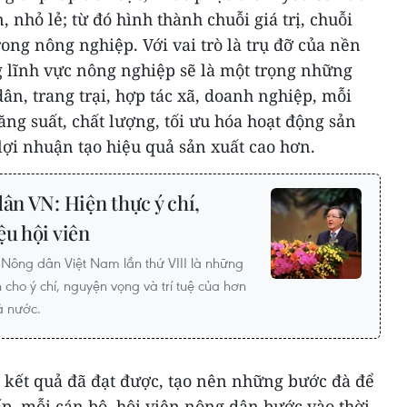
nhỏ lẻ; từ đó hình thành chuỗi giá trị, chuỗi
rong nông nghiệp. Với vai trò là trụ đỡ của nền
g lĩnh vực nông nghiệp sẽ là một trọng những
ân, trang trại, hợp tác xã, doanh nghiệp, mỗi
g suất, chất lượng, tối ưu hóa hoạt động sản
 lợi nhuận tạo hiệu quả sản xuất cao hơn.
dân VN: Hiện thực ý chí,
ệu hội viên
 Nông dân Việt Nam lần thứ VIII là những
ện cho ý chí, nguyện vọng và trí tuệ của hơn
ả nước.
u kết quả đã đạt được, tạo nên những bước đà để
p, mỗi cán bộ, hội viên nông dân bước vào thời