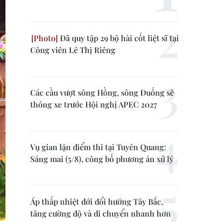
Đã quy tập 29 bộ hài cốt liệt sĩ tại
Công viên Lê Thị Riêng
Các cầu vượt sông Hồng, sông Đuống sẽ
thông xe trước Hội nghị APEC 2027
Vụ gian lận điểm thi tại Tuyên Quang:
Sáng mai (5/8), công bố phương án xử lý
Áp thấp nhiệt đới đổi hướng Tây Bắc,
tăng cường độ và di chuyển nhanh hơn