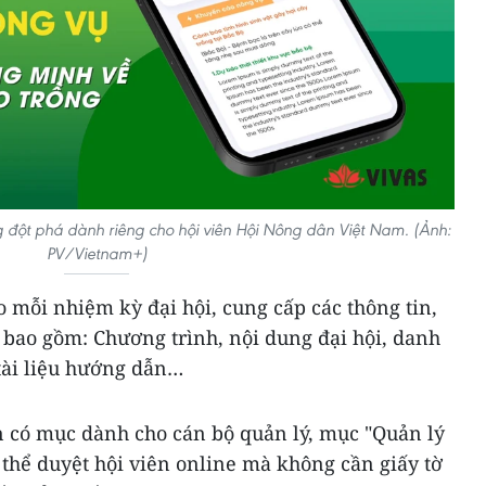
đột phá dành riêng cho hội viên Hội Nông dân Việt Nam. (Ảnh:
PV/Vietnam+)
o mỗi nhiệm kỳ đại hội, cung cấp các thông tin,
ội bao gồm: Chương trình, nội dung đại hội, danh
 tài liệu hướng dẫn…
 có mục dành cho cán bộ quản lý, mục "Quản lý
ó thể duyệt hội viên online mà không cần giấy tờ