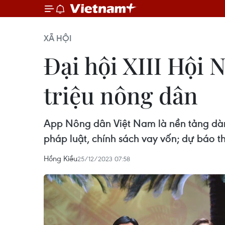
XÃ HỘI
Đại hội XIII Hội 
triệu nông dân
App Nông dân Việt Nam là nền tảng dành
pháp luật, chính sách vay vốn; dự báo th
Hồng Kiều
25/12/2023 07:58