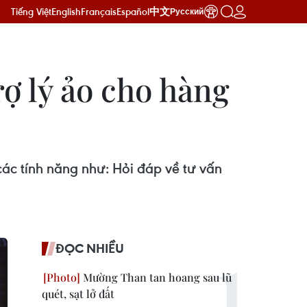
Tiếng Việt
English
Français
Español
中文
Русский
rợ lý ảo cho hàng
ác tính năng như: Hỏi đáp về tư vấn
ĐỌC NHIỀU
Mường Than tan hoang sau lũ
quét, sạt lở đất