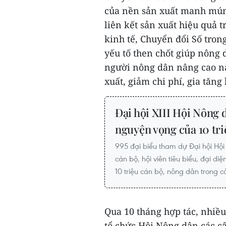
của nền sản xuất manh mún, 
liên kết sản xuất hiệu quả t
kinh tế, Chuyển đổi Số tron
yếu tố then chốt giúp nông d
người nông dân nâng cao năn
xuất, giảm chi phí, gia tăng
Đại hội XIII Hội Nông 
nguyện vọng của 10 tri
995 đại biểu tham dự Đại hội Hội
cán bộ, hội viên tiêu biểu, đại di
10 triệu cán bộ, nông dân trong c
Qua 10 tháng hợp tác, nhiề
tổ chức Hội Nông dân các cấ