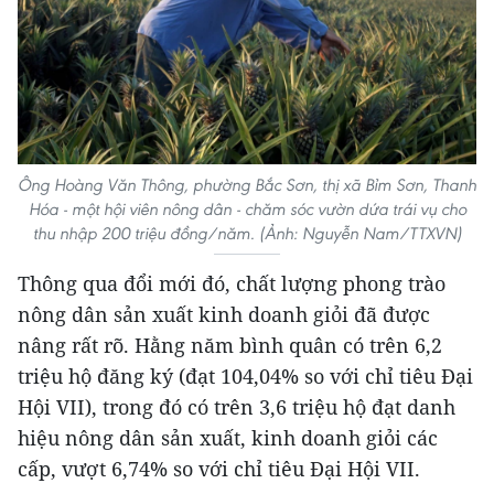
Ông Hoàng Văn Thông, phường Bắc Sơn, thị xã Bỉm Sơn, Thanh
Hóa - một hội viên nông dân - chăm sóc vườn dứa trái vụ cho
thu nhập 200 triệu đồng/năm. (Ảnh: Nguyễn Nam/TTXVN)
Thông qua đổi mới đó, chất lượng phong trào
nông dân sản xuất kinh doanh giỏi đã được
nâng rất rõ. Hằng năm bình quân có trên 6,2
triệu hộ đăng ký (đạt 104,04% so với chỉ tiêu Đại
Hội VII), trong đó có trên 3,6 triệu hộ đạt danh
hiệu nông dân sản xuất, kinh doanh giỏi các
cấp, vượt 6,74% so với chỉ tiêu Đại Hội VII.