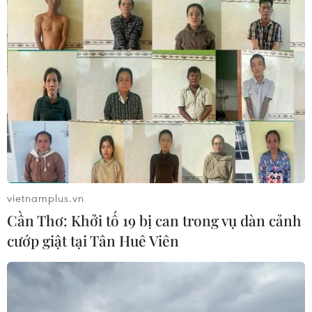
vietnamplus.vn
Cần Thơ: Khởi tố 19 bị can trong vụ dàn cảnh
cướp giật tại Tân Huê Viên