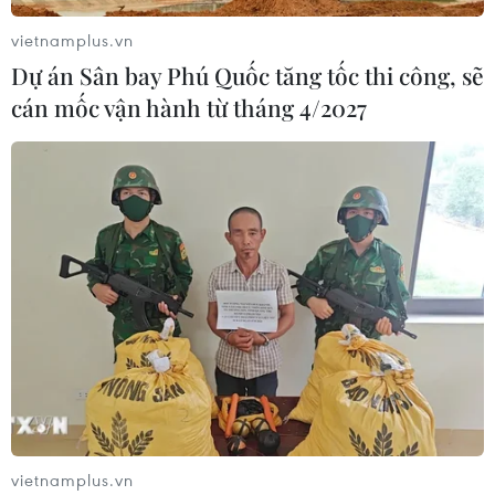
08/08/2026 04:29
vietnamplus.vn
Dự án Sân bay Phú Quốc tăng tốc thi công, sẽ
Dắt chó đi dạo không đúng quy
cán mốc vận hành từ tháng 4/2027
định, bị phạt đến 2 triệu đồng?
08/08/2026 04:16
CHUYỆN TUẦN QUA: Cảnh
báo nạn "giang hồ mạng” kéo những
hệ lụy ảo tràn ra đời thực
08/08/2026 04:00
Quảng Trị triệt phá đường dây vận
chuyển hơn 210kg vật liệu nổ
08/08/2026 01:59
vietnamplus.vn