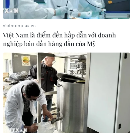
vietnamplus.vn
Việt Nam là điểm đến hấp dẫn với doanh
nghiệp bán dẫn hàng đầu của Mỹ
Quảng Trị: Phát hiện nhiều vụ khai thác
gỗ trái phép tại xã A Xing
16/11/2017 04:25
Hạt Kiểm lâm huyện Hướng Hóa, tỉnh Quảng Trị cho
biết đơn vị vừa thu giữ 4,67m3 gỗ hương quý bị khai
thác trái phép tại khu rừng thuộc thôn Cu Rông, xã A
Xing, huyện Hướng Hóa.