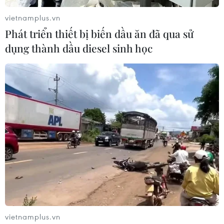
vietnamplus.vn
Phát triển thiết bị biến dầu ăn đã qua sử
dụng thành dầu diesel sinh học
Khẩn trương làm rõ vụ gỗ quý hiếm bị
chặt hạ tại rừng Phong Quang
16/03/2018 12:38
Chi cục Kiểm lâm phối hợp với các ngành chức năng
vietnamplus.vn