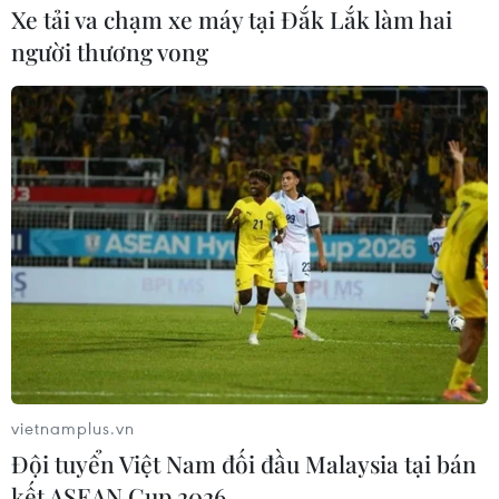
của tỉnh và huyện Vị Xuyên đang khẩn trương điều tra,
Xe tải va chạm xe máy tại Đắk Lắk làm hai
xác minh làm rõ vụ gần 143 m3 gỗ quý hiếm bị chặt hạ
người thương vong
tại rừng đặc dụng Phong Quang.
vietnamplus.vn
Đội tuyển Việt Nam đối đầu Malaysia tại bán
kết ASEAN Cup 2026