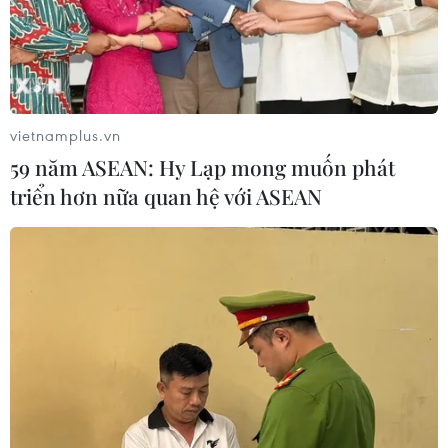
vietnamplus.vn
59 năm ASEAN: Hy Lạp mong muốn phát
triển hơn nữa quan hệ với ASEAN
TIN CÙNG CHUYÊN MỤC
Chuyển Bộ Công an thông tin 7 cá
nhân bán vàng không rõ nguồn gốc