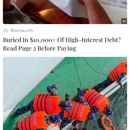
JG Wentworth
Buried In $10,000+ Of High-Interest Debt?
Read Page 2 Before Paying
Ảnh minh họa. (Nguồn: TTXVN)
Trưa 28/4, trao đổi với phóng viên TTXVN tại
Đắk Nông, Đại tá Lê Vinh Quy - Phó Giám đốc
Công an tỉnh Đắk Nông xác nhận Cơ quan công