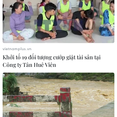
người trên quốc lộ ở Quảng Trị
06/08/2026 09:44
Khởi tố Chủ tịch Hội đồng quản trị,
Giám đốc Công ty cổ phần Mekolor
vietnamplus.vn
06/08/2026 09:06
Khởi tố 19 đối tượng cướp giật tài sản tại
Công ty Tân Huê Viên
Thêm một nhóm dàn cảnh cướp giật
tại khu Tân Huê Viên sa lưới
06/08/2026 05:57
Khẩn trường khám nghiệm