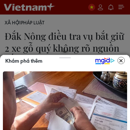
XÃ HỘI
PHÁP LUẬT
Đắk Nông điều tra vụ bắt giữ
2 xe gỗ quý không rõ nguồn
gốc
Khám phá thêm
Hưng Thịnh-Ngọc Minh
28/04/2018 05:05
Các cơ quan chức năng do Bộ Công an chủ trì đã
tiến hành khám xét khẩn cấp nhà riêng và xưởng
gỗ của đối tượng Phan Hữu Phượng, thường gọi là
Phượng "râu."