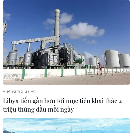
06/08/2026 12:24
Thắt chặt tình hữu nghị sắt son giữa
các cựu chuyên gia quân sự Nga với
Việt Nam
06/08/2026 06:23
Anh công bố kết quả điều tra ban
đầu vụ đâm dao ở trung tâm London
06/08/2026 06:00
vietnamplus.vn
Libya tiến gần hơn tới mục tiêu khai thác 2
Ba Lan thảo luận việc thành lập căn
triệu thùng dầu mỗi ngày
cứ quân sự thường trực với Mỹ
06/08/2026 00:06