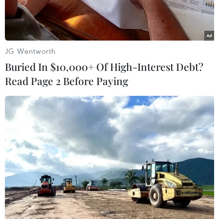
JG Wentworth
Buried In $10,000+ Of High-Interest Debt?
Read Page 2 Before Paying
Cựu Bộ trưởng Tài chính Rishi Sunak (phải) và Ngoại trưởng Liz
Truss của Anh. (Ảnh: AFP/ TTXVN)
Cựu Bộ trưởng Tài chính Rishi Sunak và Ngoại
trưởng Liz Truss của Anh đã trở thành hai ứng
cử viên cuối cùng được các nghị sỹ đảng Bảo