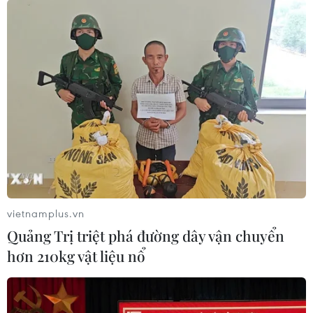
vietnamplus.vn
Quảng Trị triệt phá đường dây vận chuyển
hơn 210kg vật liệu nổ