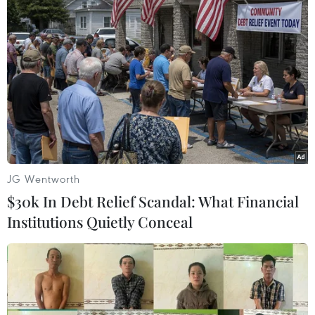
TIN LIÊN QUAN
JG Wentworth
$30k In Debt Relief Scandal: What Financial
Institutions Quietly Conceal
Sự ra đi của ông Boris Johnson chứng
minh nước Anh chưa tê liệt