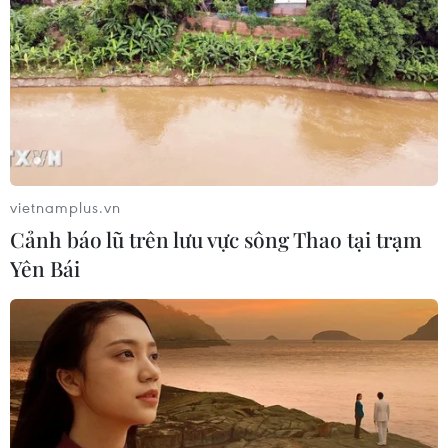
Tổng thống Nga thay đổi vị
trí các chỉ huy tại mặt trận Ukraine
05/08/2026 15:26
Đâm dao ở trung tâm London, một
nữ nghi phạm bị bắt giữ
vietnamplus.vn
05/08/2026 15:07
Cảnh báo lũ trên lưu vực sông Thao tại trạm
Yên Bái
Nhiều chuyến bay tại Đức chuyển
hướng do vật thể bay gần đường
băng
05/08/2026 10:54