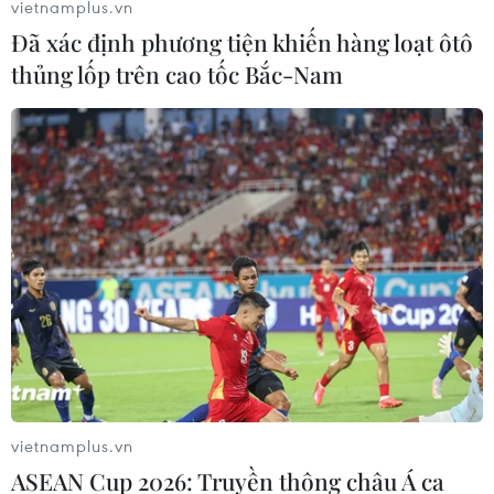
vietnamplus.vn
Đã xác định phương tiện khiến hàng loạt ôtô
thủng lốp trên cao tốc Bắc-Nam
Ông Rishi Sunak dẫn đầu trong cuộc đua
vào vị trí Thủ tướng Anh
vietnamplus.vn
18/07/2022 23:49
ASEAN Cup 2026: Truyền thông châu Á ca