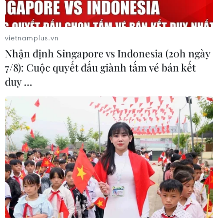
vietnamplus.vn
Nhận định Singapore vs Indonesia (20h ngày
7/8): Cuộc quyết đấu giành tấm vé bán kết
duy …
TIN CÙNG CHUYÊN MỤC
Liên hợp quốc kêu gọi chấm dứt tấn