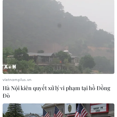
#Boris Johnson
#Đảng Bảo thủ
#Đảng cầm quyền
#Bỏ phiếu
Anh
vietnamplus.vn
Hà Nội kiên quyết xử lý vi phạm tại hồ Đồng
Theo dõi VietnamPlus
Đò