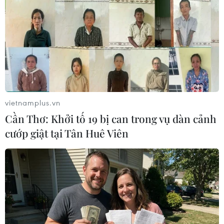
14/07/2022 10:31
Có những đồn đoán rằng ông Johnson sẽ “chiến đấu”
sau hàng loạt đơn từ chức bất thường và những lá thư
bất tín nhiệm trong vài ngày qua. Song thực tế mọi
chuyện đã khác.
vietnamplus.vn
Cần Thơ: Khởi tố 19 bị can trong vụ dàn cảnh
cướp giật tại Tân Huê Viên