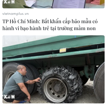
vietnamplus.vn
TP Hồ Chí Minh: Bắt khẩn cấp bảo mẫu có
hành vi bạo hành trẻ tại trường mầm non
Bộ trưởng Môi trường Anh Alok Sharma
để ngỏ khả năng từ chức
17/07/2022 12:56
Khi được hỏi về khả năng từ chức nếu các ứng cử viên
không quyết tâm thực hiện mục tiêu trung hòa khí thải
carbon, ông Alok Sharma cho biết điều này tùy thuộc
vào việc ai sẽ là Thủ tướng Anh.