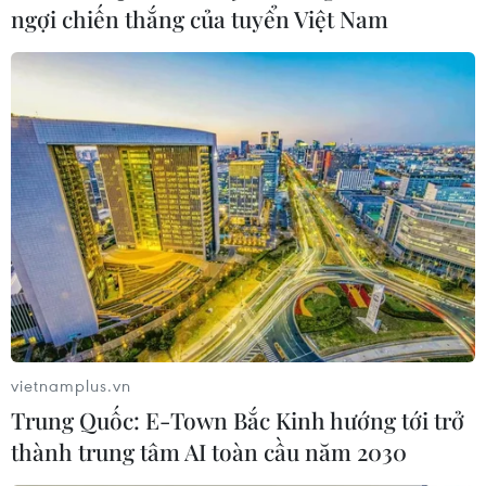
Không những dẫn đầu trong các vòng bỏ phiếu, tỷ lệ
ngợi chiến thắng của tuyển Việt Nam
ủng hộ ông Rishi Sunak cũng đang gia tăng tại các
cuộc thăm dò mới nhất sau khi cựu Bộ trưởng Tài chính
cam kết sẽ giúp Brexit trở nên hiệu quả.
vietnamplus.vn
Trung Quốc: E-Town Bắc Kinh hướng tới trở
thành trung tâm AI toàn cầu năm 2030