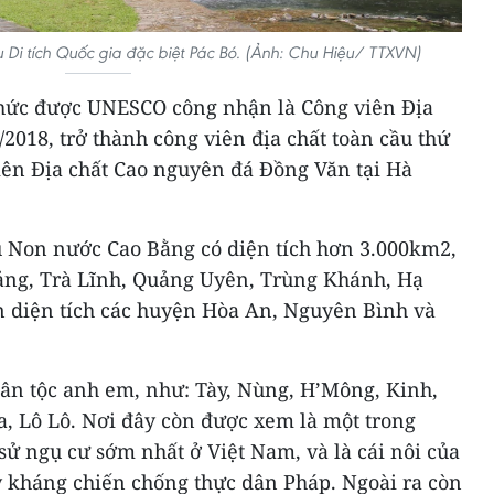
u Di tích Quốc gia đặc biệt Pác Bó. (Ảnh: Chu Hiệu/ TTXVN)
hức được UNESCO công nhận là Công viên Địa
/2018, trở thành công viên địa chất toàn cầu thứ
iên Địa chất Cao nguyên đá Đồng Văn tại Hà
u Non nước Cao Bằng có diện tích hơn 3.000km2,
uảng, Trà Lĩnh, Quảng Uyên, Trùng Khánh, Hạ
 diện tích các huyện Hòa An, Nguyên Bình và
dân tộc anh em, như: Tày, Nùng, H’Mông, Kinh,
a, Lô Lô. Nơi đây còn được xem là một trong
ử ngụ cư sớm nhất ở Việt Nam, và là cái nôi của
 kháng chiến chống thực dân Pháp. Ngoài ra còn