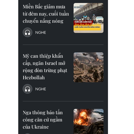
Miền Bắc giảm mưa
từ đêm nay, cuối tuần
chuyển nắng nóng
NGHE
Mỹ can thiệp khẩn
cấp, ngăn Israel mở
rộng đòn trừng phạt
Hezbollah
NGHE
Nga thông báo tấn
công căn cứ ngầm
của Ukraine