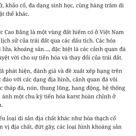
sử, khảo cổ, đa dạng sinh học, cùng hàng trăm di
ật thể khác.
c Cao Bằng là một vùng đất hiếm có ở Việt Nam
lịch sử của trái đất qua các dấu tích. Các hóa
úi lửa, khoáng sản…, đặc biệt là các cảnh quan đá
ệt vời cho sự tiến hóa và thay đổi của trái đất.
ã phát hiện, đánh giá và đề xuất xếp hạng trên
c đáo với các dạng địa hình, cảnh quan đá vôi
c tháp đá, nón, thung lũng, hang động, hệ thống
ánh một chu kỳ tiến hóa karst hoàn chỉnh ở
m.
ểu loại di sản địa chất khác như hóa thạch cổ
n vị địa chất, đứt gãy, các loại hình khoáng sản