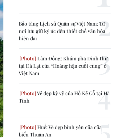
Bảo tàng Lịch sử Quân sự Việt Nam: Từ
nơi lưu giữ ký ức đến thiết chế văn hóa
hiện đại
Lâm Đồng: Khám phá Dinh thự
tại Đà Lạt của “Hoàng hậu cuối cùng” ở
Việt Nam
Vẻ đẹp kỳ vỹ của Hồ Kẻ Gỗ tại Hà
Tĩnh
Huế: Vẻ đẹp bình yên của cửa
biển Thuận An