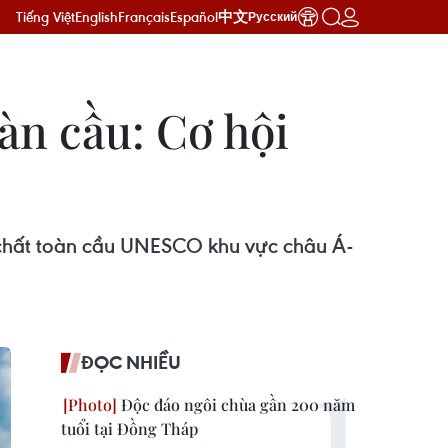
Tiếng Việt
English
Français
Español
中文
Русский
àn cầu: Cơ hội
a chất toàn cầu UNESCO khu vực châu Á-
ĐỌC NHIỀU
Độc đáo ngôi chùa gần 200 năm
tuổi tại Đồng Tháp