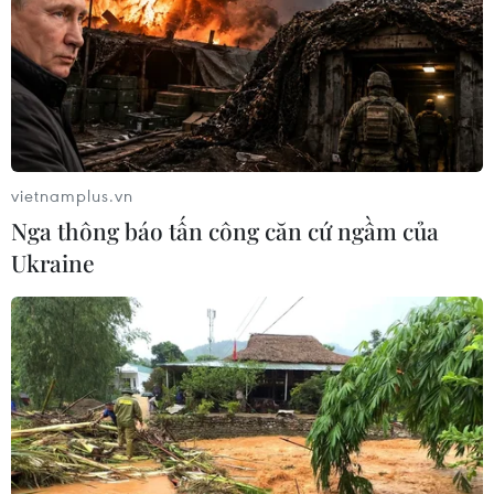
Vẻ đẹp hoang sơ của những
bãi biển phía Nam Đà Nẵng
04/08/2026 08:28
vietnamplus.vn
Nga thông báo tấn công căn cứ ngầm của
Xem thêm
Ukraine
CƠ QUAN CHỦ QUẢN: THÔNG TẤN XÃ VIỆT NAM
Tổng Biên tập: TRẦN TIẾN DUẨN
Phó Tổng Biên tập: NGUYỄN THỊ TÁM, KHÚC THANH