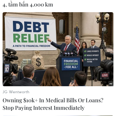
trí chất lượng cao phục vụ nhân dân nói
4, tầm bắn 4.000 km
chungvà khách du lịch nói riêng./.
Hoàng Anh Tuấn (Vietnam+)
JG Wentworth
Owning $10k+ In Medical Bills Or Loans?
Stop Paying Interest Immediately