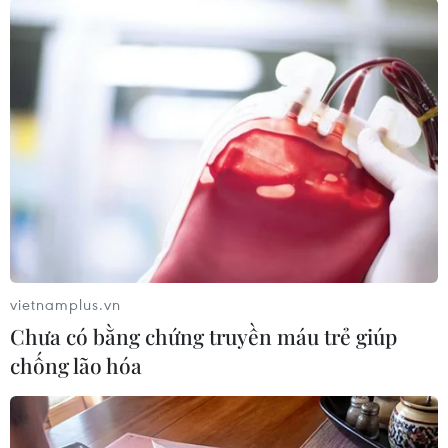
#VIREC 2011
#Giải trí
#Chiến lược phát triển
#Du lịch
Việt Nam
Theo dõi VietnamPlus
vietnamplus.vn
TIN CÙNG CHUYÊN MỤC
Chưa có bằng chứng truyền máu trẻ giúp
chống lão hóa
Bánh xèo tôm nhảy - món ăn phải
thử khi đến Quy Nhơn
07/08/2026 00:00