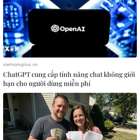
NAPAS, BIDV và Weixin Pay mở rộng
thanh toán QR Việt Nam-Trung
Quốc
06/08/2026 07:34
Độc đáo Lễ hội đuốc tại tỉnh
vietnamplus.vn
Tứ Xuyên của Trung Quốc
ChatGPT cung cấp tính năng chat không giới
06/08/2026 04:33
hạn cho người dùng miễn phí
Buôn Ma Thuột - đô thị dưới
những tán cổ thụ
06/08/2026 04:22