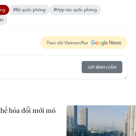
òng
#Bộ quốc phòng
#Hợp tác quốc phòng
la
Theo dõi VietnamPlus
GỬI BÌNH LUẬN
 chế hóa đổi mới mô