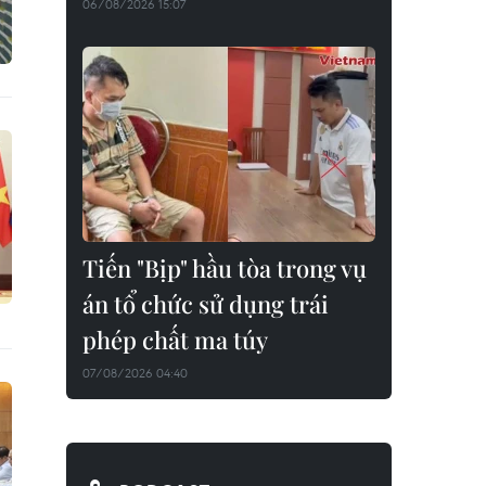
06/08/2026 15:07
Tiến "Bịp" hầu tòa trong vụ
án tổ chức sử dụng trái
phép chất ma túy
07/08/2026 04:40