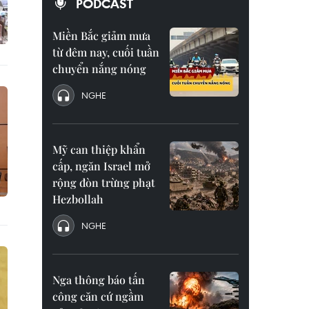
PODCAST
Miền Bắc giảm mưa
từ đêm nay, cuối tuần
chuyển nắng nóng
NGHE
Mỹ can thiệp khẩn
cấp, ngăn Israel mở
rộng đòn trừng phạt
Hezbollah
NGHE
Nga thông báo tấn
công căn cứ ngầm