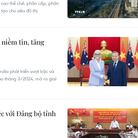
g cao thể chế, phân cấp, phân
ạo cho siêu đô thị.
 niềm tin, tăng
alia phát triển vượt bậc và
vào tháng 3/2024, mở ra giai
ệc với Đảng bộ tỉnh