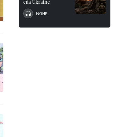
của Ukraine
NGHE