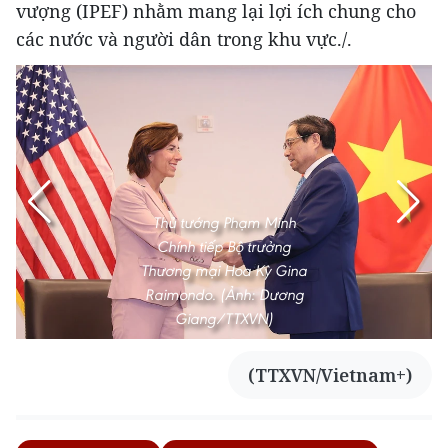
vượng (IPEF) nhằm mang lại lợi ích chung cho
các nước và người dân trong khu vực./.
Thủ tướng Phạm Minh
Chính tiếp Bộ trưởng
Thương mại Hoa Kỳ Gina
Raimondo. (Ảnh: Dương
Giang/TTXVN)
(TTXVN/Vietnam+)