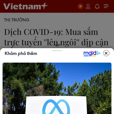
THỊ TRƯỜNG
Dịch COVID-19: Mua sắm
trực tuyến ''lên ngôi'' dịp cận
Tết
Khám phá thêm
Ngọc Quỳnh
07/02/2021 02:42
Người dân chuyển đổi việc mua sắm qua thương
mại điện tử hay đặt hàng online, nhờ đó, hoạt
động logistics, ship hàng hoặc kinh doanh qua các
nền tảng số cũng được thúc đẩy mạnh mẽ hơn