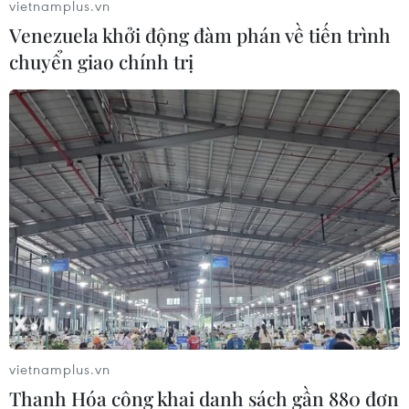
vietnamplus.vn
Venezuela khởi động đàm phán về tiến trình
chuyển giao chính trị
Chủ động nguồn cung mặt hàng thực
phẩm dịp Tết Nguyên đán Tân Sửu
06/01/2021 02:21
Nguồn cung các mặt hàng nhất là lương thực thực
phẩm thiết yếu dồi dào, cơ bản đáp ứng nhu cầu tiêu
dùng của nhân dân trước, trong và sau Tết Nguyên đán
Tân Sửu 2021.
vietnamplus.vn
Thanh Hóa công khai danh sách gần 880 đơn