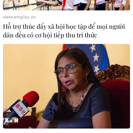
#thương mại điện tử
#mua hàng qua mạng
vietnamplus.vn
#Mua sắm trực tuyến
Hỗ trợ thúc đẩy xã hội học tập để mọi người
dân đều có cơ hội tiếp thu tri thức
Theo dõi VietnamPlus
TIN LIÊN QUAN