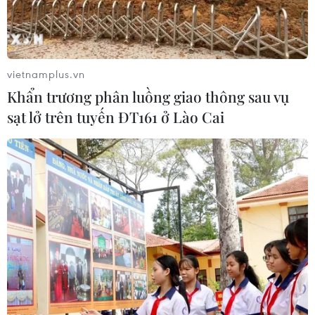
bệnh, để người dân hưởng trọn dịp Tết Nguyên
đán trong an lành và bình yên./.
(TTXVN/Vietnam+)
vietnamplus.vn
Khẩn trương phân luồng giao thông sau vụ
sạt lở trên tuyến ĐT161 ở Lào Cai
#Dịch COVID-19
#siêu thị
#chợ dân sinh