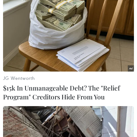
25/01/2021 08:31
Theo Bộ Công Thương, nguồn cung hàng hóa sẽ đáp
ứng tốt nhu cầu tiêu dùng kể cả những giai đoạn tăng
mạnh dịp gần Tết nên thị trường sẽ không có hiện tượng
thiếu hàng, tăng giá.
JG Wentworth
$15k In Unmanageable Debt? The "Relief
Program" Creditors Hide From You