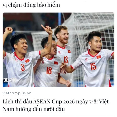
vị chậm đóng bảo hiểm
Thương mại điện tử sẽ tiếp tục tăng
trưởng mạnh trong năm 2021
vietnamplus.vn
10/01/2021 12:25
Lịch thi đấu ASEAN Cup 2026 ngày 7/8: Việt
Trong năm 2021 này, Bộ Công Thương đẩy mạnh triển
Nam hướng đến ngôi đầu
khai Kế hoạch tổng thể phát triển thương mại điện tử