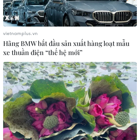
vietnamplus.vn
Hãng BMW bắt đầu sản xuất hàng loạt mẫu
xe thuần điện “thế hệ mới”