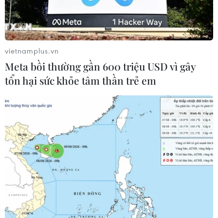
bao giờ hết.
vietnamplus.vn
Meta bồi thường gần 600 triệu USD vì gây
tổn hại sức khỏe tâm thần trẻ em
Phân loại hoàng hóa của hãng thương mại điện tử Lazada.
(Ảnh: Trần Việt/TTXVN)
Dịch COVID-19 đã khiến người dân Thủ đô bắt
đầu hạn chế đi lại và di chuyển ngoài đường;