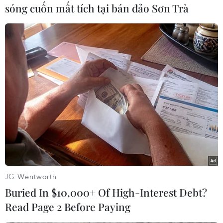
sóng cuốn mất tích tại bán đảo Sơn Trà
#Thiết bị an ninh
#Tấn công khủng bố
#Tấn công bằng xe tải
#tin tức
#tin tức mới nhất
#tin tức 24h
#tin tức mới nhất trong ngày
#tin tức thời sự
#tin tức hot
#tin tức an ninh
#tin tức hot
#an ninh
#an ninh nghệ an
#thời sự
#thời sự hôm nay
#bản tin thời sự
#tội phạm
#truy nã
#tội phạm hình sự
#hình sự
#công an
JG Wentworth
#vụ án
#phạm pháp
#pháp luật
#pháp đình
Buried In $10,000+ Of High-Interest Debt?
#xã hội
#an ninh xã hội
#chính trị
#VietnamPlus
Read Page 2 Before Paying
#Vietnam
#Plus.