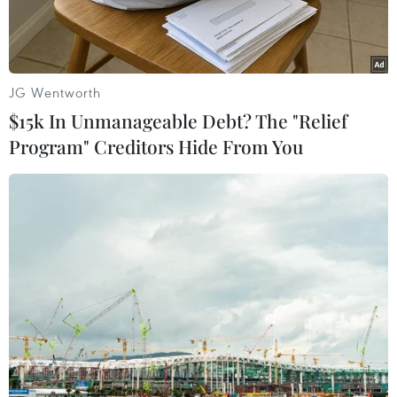
JG Wentworth
$15k In Unmanageable Debt? The "Relief
Program" Creditors Hide From You
Nhấp chuột vào ảnh để xem kích thước thực.
Chỉ trong vòng chưa đầy 1 năm (từ tháng 7/2016
đến nay), thế giới đã chứng kiến 5 vụ tấn công
khủng bố bằng xe tải gây nhiều thương vong.
Đáng chú ý 4/5 vụ tấn công xảy ra ở các thành
phố, thủ đô của châu Âu là Nice (Pháp,