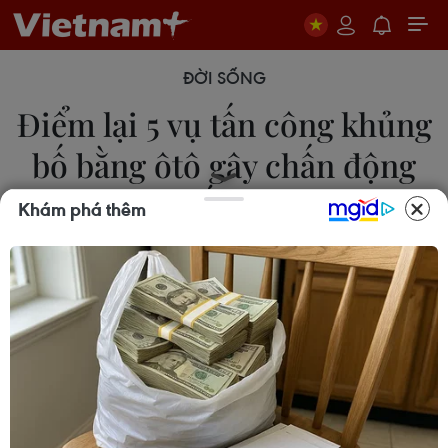
ĐỜI SỐNG
Điểm lại 5 vụ tấn công khủng
bố bằng ôtô gây chấn động
thế giới
Khám phá thêm
15/04/2017 22:27
Chỉ trong vòng chưa đầy 1 năm (từ tháng 7/2016
đến nay), thế giới đã chứng kiến 5 vụ tấn công
khủng bố bằng xe tải gây nhiều thương vong.