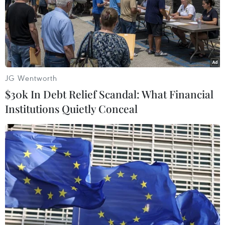
JG Wentworth
$30k In Debt Relief Scandal: What Financial
Institutions Quietly Conceal
EU bày tỏ đoàn kết với Thụy Điển sau vụ
tấn công bằng xe tải
07/04/2017 22:52
Liên minh châu Âu (EU) đã bày tỏ tình đoàn kết và đề
nghị giúp đỡ Thụy Điển sau khi xảy ra vụ tấn công bằng