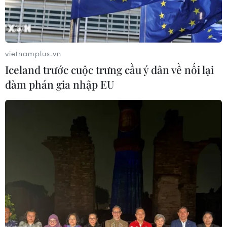
xe tải nhằm vào đám đông ở nước này trước đó cùng
ngày.
vietnamplus.vn
Iceland trước cuộc trưng cầu ý dân về nối lại
đàm phán gia nhập EU
Khoảnh khắc kinh hoàng khi xe tải
lao vào đám đông ở Thụy Điển