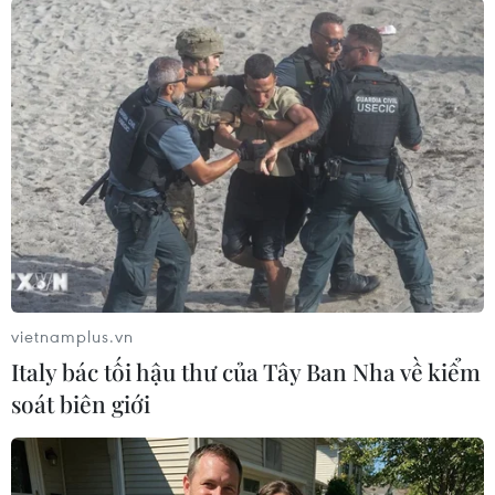
Theo dõi VietnamPlus
TIN LIÊN QUAN
vietnamplus.vn
Italy bác tối hậu thư của Tây Ban Nha về kiểm
soát biên giới