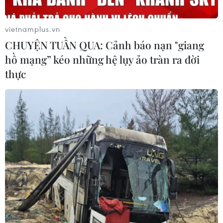
Tổng Biên tập: TRẦN TIẾN DUẨN
Phó Tổng Biên tập: NGUYỄN THỊ TÁM, KHÚC THANH
vietnamplus.vn
THỦY
CHUYỆN TUẦN QUA: Cảnh báo nạn "giang
hồ mạng” kéo những hệ lụy ảo tràn ra đời
Sở hữu trí tuệ
Quy định sử dụng
thực
RSS
Hỗ trợ
Ngôn ngữ
TTXVN
Dịch vụ tin
Quảng cáo
Liên hệ
Giấy phép số: 1374/GP-BTTTT do Bộ Thông tin và Truyền thông
cấp ngày 11/9/2008.
Quảng cáo: Phó TBT Nguyễn Thị Tám: 093.5958688, Email: