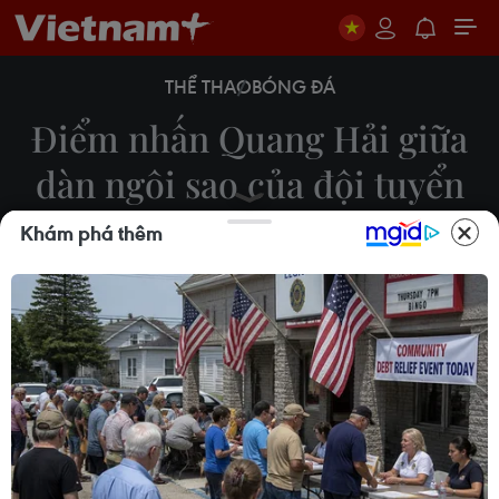
THỂ THAO
BÓNG ĐÁ
Điểm nhấn Quang Hải giữa
dàn ngôi sao của đội tuyển
Nhật Bản
Khám phá thêm
Hiển Nguyễn
12/11/2021 03:36
Tiền vệ Quang Hải một lần nữa là điểm sáng hiếm
hoi trong thất bại của đội tuyển Việt Nam trước
những đối thủ hàng đầu ở vòng loại thứ ba World
Cup 2022 khu vực châu Á.