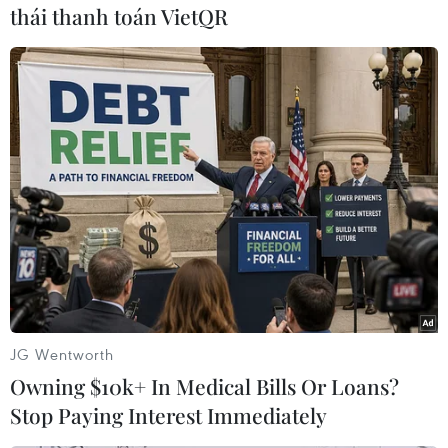
thái thanh toán VietQR
Không ít lần tiền vệ này bị đối thủ phạm lỗi vì những pha xử lý
bóng khéo léo, mở ra thế trận tốt cho tuyển Việt Nam. (Ảnh:
PV/Vietnam+)
JG Wentworth
Owning $10k+ In Medical Bills Or Loans?
Stop Paying Interest Immediately