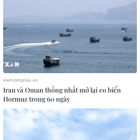
'Ngôi sao' Liverpool tỏa sáng giúp
Nhật Bản thắng sát nút Việt Nam
11/11/2021 15:03
Tiền đạo Takumi Minamino đang chơi bóng cho
Liverpool tạo điểm nhấn lớn nhất trong chiến thắng của
tuyển Nhật Bản trước Việt Nam trên sân vận động Mỹ
Đình.
vietnamplus.vn
Iran và Oman thống nhất mở lại eo biển
Hormuz trong 60 ngày