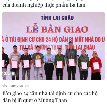
của doanh nghiệp thực phẩm Ba Lan
'Hủy diệt' Indonesia 3-0, tuyển Việt
Nam khẳng định vị thế nhà vô địch
ASEAN Cup
03/08/2026 15:39
ASEAN Cup 2026: Tuyển Việt Nam
bước vào thử thách lớn nhất
03/08/2026 13:04
Xem trực tiếp Indonesia-Việt Nam tại
vietnamplus.vn
ASEAN Cup 2026 trên kênh nào?
Bàn giao 24 căn nhà tái định cư cho các hộ
03/08/2026 09:21
dân bị lũ quét ở Mường Than