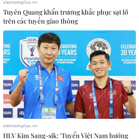
vietnamplus.vn
Tuyên Quang khẩn trương khắc phục sạt lở
trên các tuyến giao thông
#Quang Hải
#đội tuyển Việt Nam
#vòng loại thứ ba World Cup 2022
#Nhật Bản
#Hoàng Đức
Theo dõi VietnamPlus
vietnamplus.vn
HLV Kim Sang-sik: 'Tuyển Việt Nam hướng