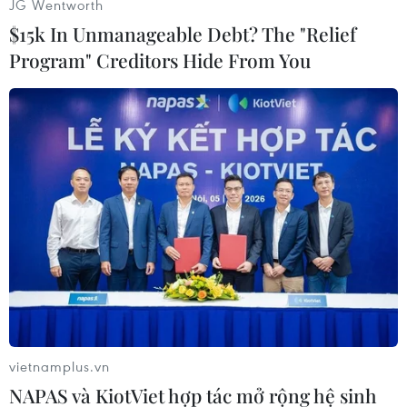
JG Wentworth
$15k In Unmanageable Debt? The "Relief
Program" Creditors Hide From You
Trong ảnh, Quang Hải xử lý kỹ thuật để vượt qua đối thủ trước
sự chứng kiến của huấn luyện viên trưởng đội tuyển Nhật
Bản. (Ảnh: PV/Vietnam+)
vietnamplus.vn
NAPAS và KiotViet hợp tác mở rộng hệ sinh