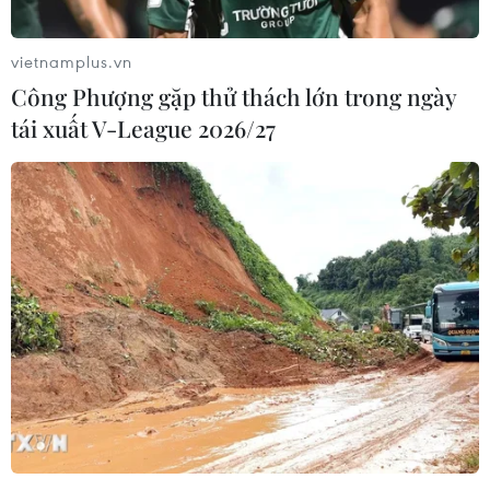
vietnamplus.vn
Công Phượng gặp thử thách lớn trong ngày
tái xuất V-League 2026/27
Đội tuyển Việt Nam muốn có thành tích tốt ở vòng loại thứ ba
World Cup 2022 thì có lẽ cần nhiều hơn những cầu thủ như
Quang Hải. (Ảnh: PV/Vietnam+)
(Vietnam+)