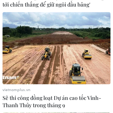
tới chiến thắng để giữ ngôi đầu bảng'
TIN LIÊN QUAN
vietnamplus.vn
Sẽ thi công đồng loạt Dự án cao tốc Vinh-
Sao Liverpool làm quen sân Mỹ
Thanh Thủy trong tháng 9
Đình, thoải mái trước khi đấu Việt Nam