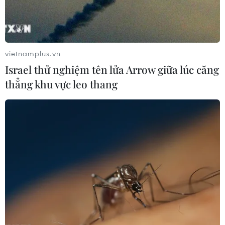
vietnamplus.vn
Israel thử nghiệm tên lửa Arrow giữa lúc căng
thẳng khu vực leo thang
HLV Nhật Bản: 'Đội tuyển Việt Nam đã
mạnh hơn so với quá khứ'
12/11/2021 02:20