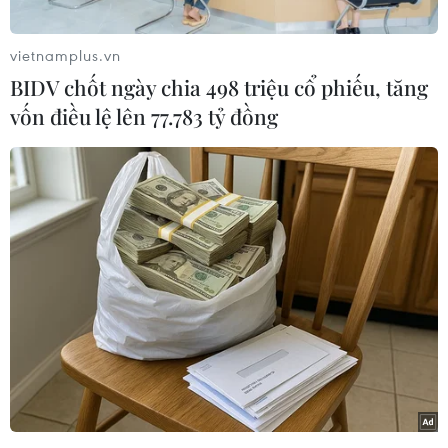
vietnamplus.vn
BIDV chốt ngày chia 498 triệu cổ phiếu, tăng
vốn điều lệ lên 77.783 tỷ đồng
Tiền vệ số 19 thi đấu tự tin, nổi bật và khiến những ngôi sao
đang thi đấu ở châu Âu của tuyển Nhật Bản gặp không ít khó
khăn. (Ảnh: PV/Vietnam+)