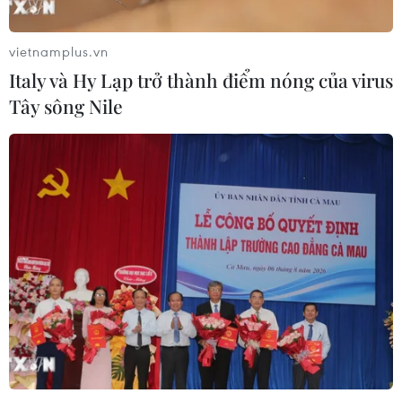
Huấn luyện viên Hajime Moriyasu dành lời khen cho đội
tuyển Việt Nam ở lần gặp lại trên sân vận động Mỹ
vietnamplus.vn
Đình, sau 3 năm kể từ Asian Cup 2019.
Italy và Hy Lạp trở thành điểm nóng của virus
Tây sông Nile