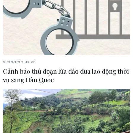
vietnamplus.vn
Cảnh báo thủ đoạn lừa đảo đưa lao động thời
vụ sang Hàn Quốc
TIN CÙNG CHUYÊN MỤC
Công Phượng gặp thử thách lớn
trong ngày tái xuất V-League 2026/27