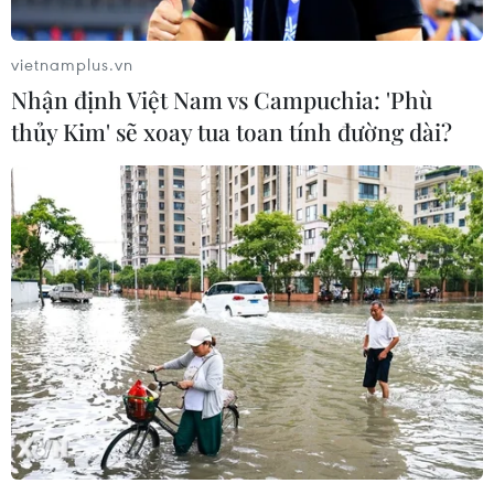
05/08/2026 07:15
vietnamplus.vn
Nhận định Philippines vs
Nhận định Việt Nam vs Campuchia: 'Phù
Thái Lan: Madam Pang treo thưởng
thủy Kim' sẽ xoay tua toan tính đường dài?
tiền tỷ, "Voi chiến" quyết thắng
04/08/2026 09:19
Đội tuyển Việt Nam nhận
thưởng 2 tỷ đồng sau thắng lợi trước
Indonesia
04/08/2026 04:16
Tuyển thủ Indonesia cúi đầu thành
khẩn xin lỗi người hâm mộ xứ vạn
đảo