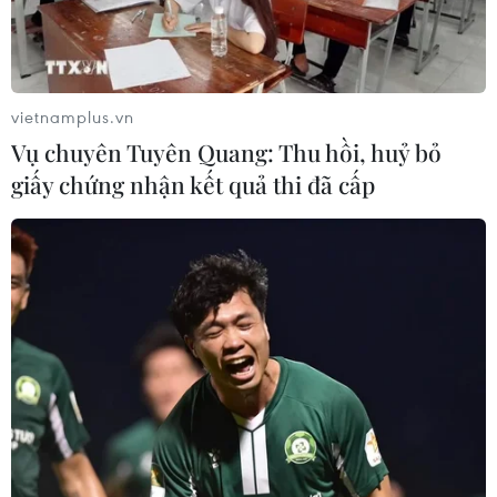
vietnamplus.vn
Vụ chuyên Tuyên Quang: Thu hồi, huỷ bỏ
giấy chứng nhận kết quả thi đã cấp
Phía ngược lại, tuyển Nhật Bản hoàn chiếm thế chủ động với
dàn ngôi sao đẳng cấp hơn hẳn Việt Nam, trong đó tiền đạo
Minamino chơi bóng cho Liverpool, gây chú ý nhất. (Ảnh:
PV/Vietnam+)