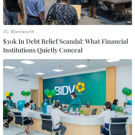
JG Wentworth
$30k In Debt Relief Scandal: What Financial
Institutions Quietly Conceal
Trong thất bại của tuyển Việt Nam trước Nhật Bản trên sân Mỹ
Đình vào tối qua (11/11), Quang Hải chơi xuất sắc nhất trong số
những cầu thủ đội chủ nhà. (Ảnh: PV/Vietnam+)