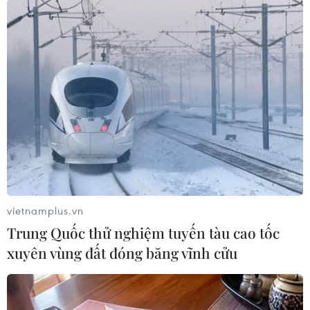
Cầu thủ sinh năm 1997 một lần nữa khẳng định giá trị và đẳng
cấp đạt tầm châu lục của mình trước đối thủ có trình độ vượt
vietnamplus.vn
trội hơn nhiều. (Ảnh: PV/Vietnam+)
Trung Quốc thử nghiệm tuyến tàu cao tốc
xuyên vùng đất đóng băng vĩnh cửu