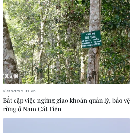
10/11/2021 13:50
Ngôi sao sáng nhất của đội tuyển Nhật Bản, Takumi
Minamino đang chơi bóng cho Liverpool đã sẵn sàng
đối đầu Việt Nam ở trận đấu vào ngày mai (11/11) trên
sân khách Mỹ Đình.
vietnamplus.vn
Bất cập việc ngừng giao khoán quản lý, bảo vệ
rừng ở Nam Cát Tiên