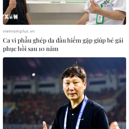
đầu bảng'
06/08/2026 07:25
Chủ tịch Liên đoàn Bóng đá thế giới
vietnamplus.vn
chịu sức ép chưa từng có
Ca vi phẫu ghép da đầu hiếm gặp giúp bé gái
06/08/2026 04:12
phục hồi sau 10 năm
Futsal Việt Nam bất bại sau trận hòa
khó tin trước chủ nhà Thái Lan
06/08/2026 02:38
Toàn cảnh ASEAN Cup: Thái
Lan "thắng như chẻ tre", thách thức
tuyển Việt Nam