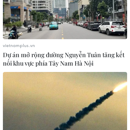
vietnamplus.vn
Dự án mở rộng đường Nguyễn Tuân tăng kết
nối khu vực phía Tây Nam Hà Nội
Vòng loại World Cup: AFC đánh giá cao nỗ
lực của đội tuyển Việt Nam
11/11/2021 22:47
Việc khán giả trở lại sân Mỹ Đình lần đầu tiên kể từ
vòng loại cuối cùng khu vực châu Á đã khích lệ tinh
thần thi đấu của các cầu thủ Việt Nam với hy vọng có
được 3 điểm đầu tiên kể từ đầu lượt đấu.