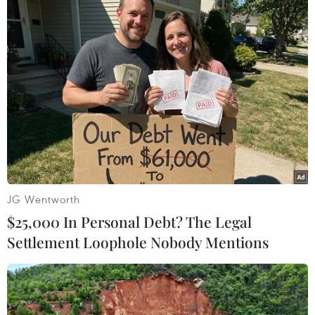
nhắn tin cho bạn bè và người thân, hoặc muốn
đọc thông báocủa ai đó, vì mặc dù điện thoại
không gọi được, nhưng vẫn có thể truy
cậpInternet 3G. Một bài học rút ra từ thực tế này
là chúng ta nên dùng smart phonesđể có thể
truy cập Internet, dùng YM và Facebook. Đó là
những phương tiện duynhất mà chúng tôi đã sử
dụng để giữ liên lạc với gia đình và bạn bè sau
độngđất.
JG Wentworth
"Vì phần lớn các tuyến tầu điện nội đô không
$25,000 In Personal Debt? The Legal
hoạt động, nhiều người phảiđi bộ về nhà hoặc
Settlement Loophole Nobody Mentions
không thể về được nhà, nên các cở sở công cộng
đều mở cửa quađêm để mọi người có chỗ nghỉ
chân, nghỉ qua đêm hay có thể dùng toilet.