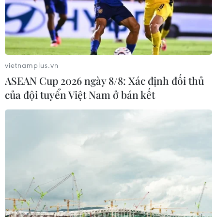
vietnamplus.vn
ASEAN Cup 2026 ngày 8/8: Xác định đối thủ
của đội tuyển Việt Nam ở bán kết
#Nhật Bản
#Tokyo
#Động đất
#Hậu quả
#Mất tích
Nhật Bản
Theo dõi VietnamPlus