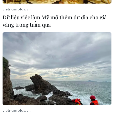
08/08/2026 04:16
vietnamplus.vn
Dữ liệu việc làm Mỹ mở thêm dư địa cho giá
Thổ Nhĩ Kỳ tăng cường truy quét IS,
vàng trong tuần qua
bắt giữ hơn 100 nghi phạm
07/08/2026 14:55
Tây Ban Nha triệt phá đường dây
buôn người xuyên Địa Trung Hải
07/08/2026 12:13
Hy Lạp tạm giam một thị trưởng tình
nghi gây thảm họa cháy rừng
07/08/2026 12:02
vietnamplus.vn