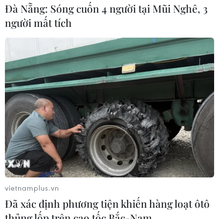
Đà Nẵng: Sóng cuốn 4 người tại Mũi Nghê, 3
người mất tích
Sri Lanka tăng cường ngăn chặn
trang web cá cược trực tuyến
07/08/2026 11:39
Indonesia nỗ lực khống chế cháy
rừng tại Vườn Quốc gia Núi Bromo
07/08/2026 10:56
Sri Lanka triển khai quân đội sau làn
sóng vượt ngục bất thành
vietnamplus.vn
07/08/2026 10:35
Đã xác định phương tiện khiến hàng loạt ôtô
thủng lốp trên cao tốc Bắc-Nam