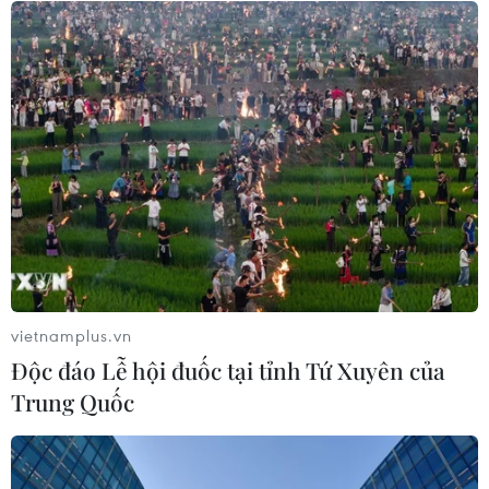
Đà Nẵng lần đầu đăng cai chung kết
Hoa hậu Di sản toàn cầu 2026
05/08/2026 11:01
Sẵn sàng cho Lễ hội Việt Nam-Hàn
Quốc thành phố Đà Nẵng 2026
05/08/2026 07:46
vietnamplus.vn
Độc đáo Lễ hội đuốc tại tỉnh Tứ Xuyên của
Hà Nội nằm trong
Trung Quốc
nhóm 10 thành phố hàng đầu thế
giới về ẩm thực đường phố
05/08/2026 03:11