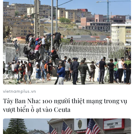
Các điểm đến là di tích lịch sử, văn hóa, du lịch
sinh thái gắn với vùng trồng cây ăn trái, làng
nghề sản xuất bánh phồng, kẹo dừa... cùng một
số điểm du lịch ở các địa phương ven biển như
Ba Tri, Thạnh Phú có nhiều tín hiệu tích cực
trong thu hút du khách.
vietnamplus.vn
Tây Ban Nha: 100 người thiệt mạng trong vụ
vượt biển ồ ạt vào Ceuta