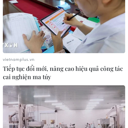
vietnamplus.vn
Tiếp tục đổi mới, nâng cao hiệu quả công tác
cai nghiện ma túy
TIN CÙNG CHUYÊN MỤC
NAPAS và KiotViet hợp tác mở rộng
hệ sinh thái thanh toán VietQR
06/08/2026 14:03