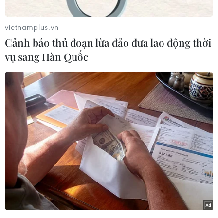
triển đa dạng các sản phẩm du lịch, tạo điểm
nhấn từ cảnh quan thiên nhiên, hệ sinh thái đa
vietnamplus.vn
dạng và những trải nghiệm văn hóa gắn di tích
Cảnh báo thủ đoạn lừa đảo đưa lao động thời
lịch sử, hoạt động sản xuất nông nghiệp, làng
vụ sang Hàn Quốc
nghề, đặc sản ẩm thực.
Kết quả ấn tượng
Sáu tháng đầu năm 2025, nhiều địa phương
vùng Đồng bằng sông Cửu Long tiếp tục khai
thác hiệu quả các tài nguyên du lịch thiên nhiên
và văn hóa bản địa, phục vụ du khách nhiều sản
phẩm du lịch “chỉ Đồng bằng sông Cửu Long
mới có” như: trải nghiệm không gian sông
nước, miệt vườn, tham quan làng nghề, nghề
truyền thống, gắn với hệ sinh thái rừng ngập
mặn, rừng tràm, biển, đảo phía Tây Nam đất