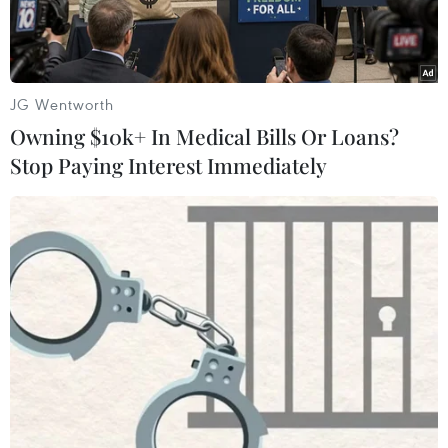
lịch.
JG Wentworth
Owning $10k+ In Medical Bills Or Loans?
Stop Paying Interest Immediately
Khu du lịch rừng tràm Trà Sư (thị xã Tịnh Biên, tỉnh An Giang)
điểm đến yêu thích của khách du lịch trong và ngoài nước.
(Ảnh: Thanh Sang/TTXVN)
Du lịch ở nhiều địa phương Đồng bằng sông
Cửu Long tiếp tục ghi nhận nhiều kết quả tích
cực, tạo đà cho bước phát triển mới nhờ phát