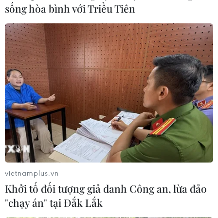
Cửu Long - một trong những vùng du lịch trọng
sống hòa bình với Triều Tiên
điểm của cả nước./.
Thành phố Ngã
Bảy - điểm du lịch ấn
tượng của vùng Đồng
bằng sông Cửu Long
Với lợi thế là điểm giao thoa của 7 dòng kênh ở
Hậu Giang, thành phố Ngã Bảy đã trở thành đầu
mối giao thông đường thủy quan trọng của vùng
Đồng bằng sông Cửu Long.
vietnamplus.vn
(TTXVN/Vietnam+)
Khởi tố đối tượng giả danh Công an, lừa đảo
"chạy án" tại Đắk Lắk