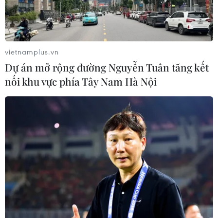
vietnamplus.vn
Dự án mở rộng đường Nguyễn Tuân tăng kết
nối khu vực phía Tây Nam Hà Nội
Để du lịch sông nước luôn là “đặc sản” hấp
dẫn của Đồng bằng sông Cửu Long
02/01/2025 03:33
Theo Phó Cục trưởng Du lịch Quốc gia Việt Nam Phạm
Văn Thủy, hiện mỗi địa phương cần tìm ra nét riêng, đặc
sắc nhất để tránh trùng lặp sản phẩm do khai thác tài
nguyên tự nhiên sông nước, miệt vườn.