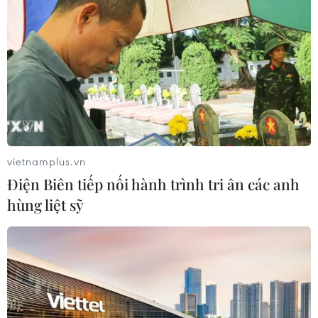
Mỹ truy tố đối tượng bị bắt tại sân
golf của Tổng thống Trump
05/08/2026 06:57
Mỹ cấm xuất khẩu vật liệu pin tái chế
và phế liệu vonfram trong một năm
05/08/2026 06:53
vietnamplus.vn
Điện Biên tiếp nối hành trình tri ân các anh
hùng liệt sỹ
Brazil hạ cấp quan hệ với Argentina,
căng thẳng ngoại giao với Mỹ
05/08/2026 03:55
Mỹ dự chi thêm 1,4 tỷ USD cho hoạt