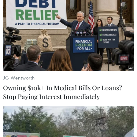
Theo dõi VietnamPlus
TIN LIÊN QUAN
JG Wentworth
Owning $10k+ In Medical Bills Or Loans?
Stop Paying Interest Immediately