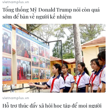
vietnamplus.vn
Tổng thống Mỹ Donald Trump nói còn quá
Bộ Ngoại giao Mỹ mở rộng kiểm tra
sớm để bàn về người kế nhiệm
mạng xã hội đối với đương đơn xin
thị thực
06/08/2026 22:52
Chủ tịch Quốc hội Trần Thanh Mẫn
tiếp Đại sứ Hoa Kỳ Jennifer Wicks
06/08/2026 13:43
Tổng thống Trump bác tin Mỹ thiếu
hụt vũ khí vì chiến dịch Trung Đông
06/08/2026 09:40
vietnamplus.vn
Hỗ trợ thúc đẩy xã hội học tập để mọi người