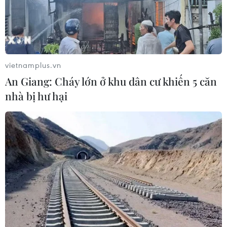
hợp quốc
04/08/2026 23:08
Mỹ trục xuất gần 1,5 triệu người nhập
vietnamplus.vn
cư trái phép trong 12 tháng
An Giang: Cháy lớn ở khu dân cư khiến 5 căn
04/08/2026 22:43
nhà bị hư hại
Động đất tại Venezuela: Số người
thiệt mạng đã tăng lên hơn 6.000
người
04/08/2026 10:17
Thượng viện Mỹ đạt bước tiến quan
trọng để tránh nguy cơ chính phủ