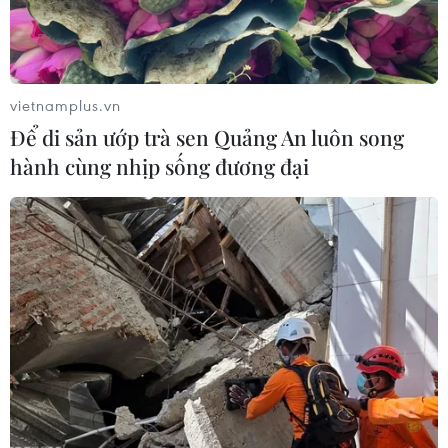
vietnamplus.vn
Để di sản ướp trà sen Quảng An luôn song
hành cùng nhịp sống đương đại
Mỹ: Thâm hụt ngân sách vượt 1.000 tỷ
USD bất chấp thặng dư kỷ lục trong tháng
4
13/05/2025 06:58
Tổng thu từ đầu tài khóa đến nay đạt 3.110 tỷ USD trong