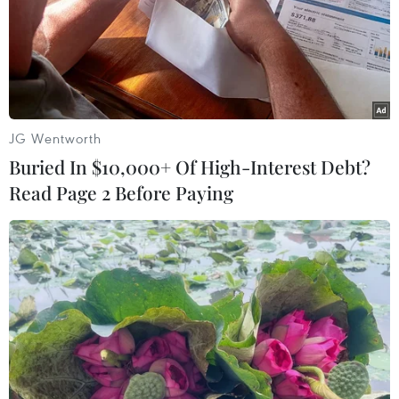
JG Wentworth
Buried In $10,000+ Of High-Interest Debt?
Hạ viện Mỹ thông qua dự luật giảm thuế
Read Page 2 Before Paying
và chi tiêu quy mô lớn
22/05/2025 14:15
Với kết quả sít sao 215 phiếu thuận và 214 phiếu chống,
dự luật mang tên “One Big, Beautiful Bill Act” theo đề
xuất của Tổng thống Donald Trump đã được Hạ viện Mỹ
thông qua.