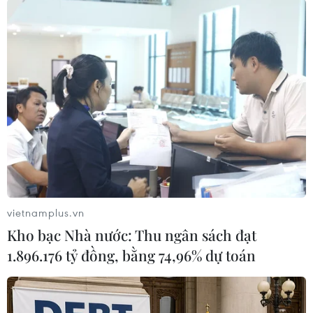
(TTXVN/Vietnam+)
vietnamplus.vn
Kho bạc Nhà nước: Thu ngân sách đạt
1.896.176 tỷ đồng, bằng 74,96% dự toán
#Dự luật thuế
#thâm hụt
#Thâm hụt ngân sách
Mỹ