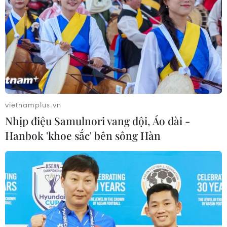
vietnamplus.vn
Nhịp điệu Samulnori vang dội, Áo dài -
Hanbok 'khoe sắc' bên sông Hàn
TIN CÙNG CHUYÊN MỤC
Tổng thống Mỹ Donald Trump nói
còn quá sớm để bàn về người kế