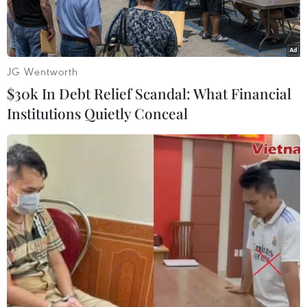
JG Wentworth
$30k In Debt Relief Scandal: What Financial
Institutions Quietly Conceal
Tòa nhà Quốc hội Mỹ tại Washington, D.C. (Ảnh: THX/TTXVN)
Theo một ước tính mới từ Văn phòng Ngân sách
Quốc hội (CBO), dự luật thuế và chi tiêu của
Tổng thống Donald Trump tại Thượng viện sẽ
làm tăng thâm hụt ngân sách Mỹ thêm gần
3.300 tỷ USD trong 10 năm tới.