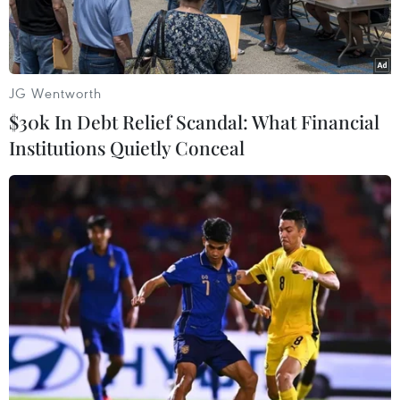
JG Wentworth
$30k In Debt Relief Scandal: What Financial
Institutions Quietly Conceal
Cảnh sát giao thông Tiền Giang kiểm tra nồng độ cồn đối với
tài xế xe ôtô. (Ảnh: Hữu Chí/ TTXVN)
Ủy ban An toàn Giao thông Quốc gia thông báo
số điện thoại để tiếp nhận các ý kiến phản ánh
của người dân về hoạt động vận tải và đảm bảo