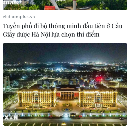
vietnamplus.vn
Tuyến phố đi bộ thông minh đầu tiên ở Cầu
Giấy được Hà Nội lựa chọn thí điểm
Quảng Ninh ra mắt trang Zalo tiếp nhận
phản ánh về trật tự an toàn giao thông
11/07/2024 11:27
Đây là bước đi mới của Công an Quảng Ninh trong
thực hiện chuyển đổi số nhằm tăng cường hơn nữa
công tác bảo đảm trật tự an toàn giao thông, góp phần
giữ vững an ninh trật tự trên địa bàn.