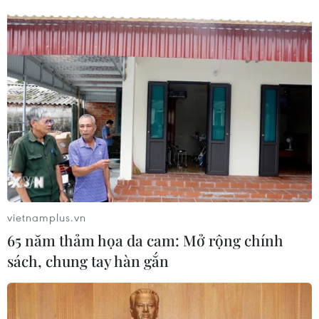
cho trẻ em tham gia giao thông
03/06/2024 02:23
Dự thảo Luật Trật tự an toàn giao thông đã cập nhật,
chỉnh lý nhiều quy định về thiết bị an toàn cho trẻ em khi
tham gia giao thông và sẽ được lấy ý kiến thông qua tại
Kỳ họp thứ 7, Quốc hội khóa XV.
vietnamplus.vn
65 năm thảm họa da cam: Mở rộng chính
sách, chung tay hàn gắn