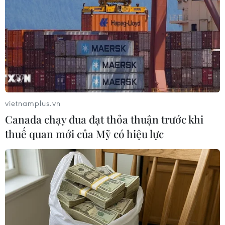
dự báo sẽ có lưu lượng tăng cao dịp Lễ Quốc
khánh.
(Vietnam+)
vietnamplus.vn
Canada chạy đua đạt thỏa thuận trước khi
thuế quan mới của Mỹ có hiệu lực