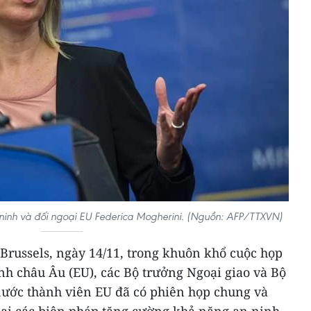
 ninh và đối ngoại EU Federica Mogherini. (Nguồn: AFP/TTXVN)
Brussels, ngày 14/11, trong khuôn khổ cuộc họp
nh châu Âu (EU), các Bộ trưởng Ngoại giao và Bộ
ước thành viên EU đã có phiên họp chung và