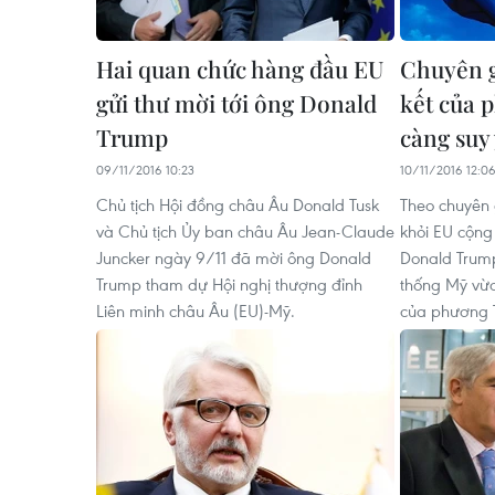
Hai quan chức hàng đầu EU
Chuyên g
gửi thư mời tới ông Donald
kết của 
Trump
càng suy
09/11/2016 10:23
10/11/2016 12:0
Chủ tịch Hội đồng châu Âu Donald Tusk
Theo chuyên 
và Chủ tịch Ủy ban châu Âu Jean-Claude
khỏi EU cộng
Juncker ngày 9/11 đã mời ông Donald
Donald Trump
Trump tham dự Hội nghị thượng đỉnh
thống Mỹ vừa
Liên minh châu Âu (EU)-Mỹ.
của phương 