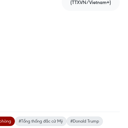
(TTXVN/Vietnam+)
 phòng
#Tổng thống đắc cử Mỹ
#Donald Trump