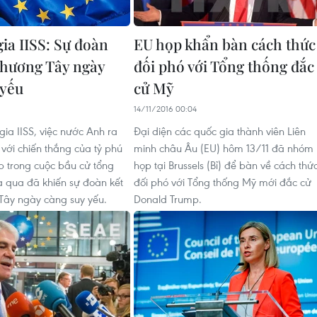
ia IISS: Sự đoàn
EU họp khẩn bàn cách thức
phương Tây ngày
đối phó với Tổng thống đắc
 yếu
cử Mỹ
6
14/11/2016 00:04
gia IISS, việc nước Anh ra
Đại diện các quốc gia thành viên Liên
 với chiến thắng của tỷ phú
minh châu Âu (EU) hôm 13/11 đã nhóm
 trong cuộc bầu cử tổng
họp tại Brussels (Bỉ) để bàn về cách thứ
 qua đã khiến sự đoàn kết
đối phó với Tổng thống Mỹ mới đắc cử
Tây ngày càng suy yếu.
Donald Trump.