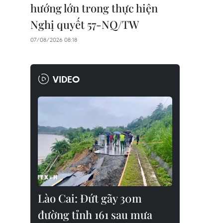
hướng lớn trong thực hiện
Nghị quyết 57-NQ/TW
07/08/2026 08:18
VIDEO
Lào Cai: Đứt gãy 30m
đường tỉnh 161 sau mưa