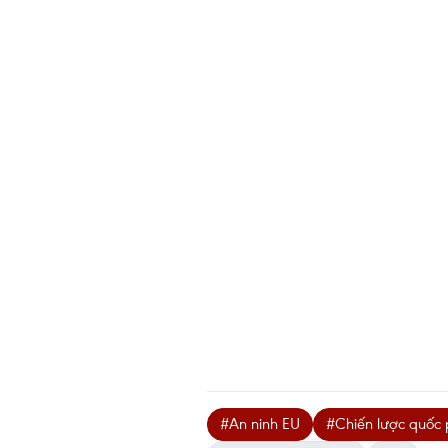
#An ninh EU
#Chiến lược quốc