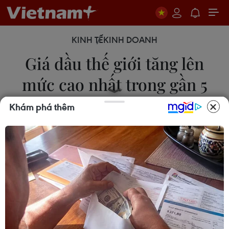
KINH TẾ
KINH DOANH
Giá dầu thế giới tăng lên
mức cao nhất trong gần 5
tháng
Khám phá thêm
20/03/2024 07:07
Ngày 19/3, giá dầu thô thế giới tăng lên mức cao
nhất trong 5 tháng khi các nhà giao dịch đánh giá
tác động gần đây của các cuộc tấn công vào các
cơ sở lọc dầu của Nga đối với các nguồn cung
toàn cầu.