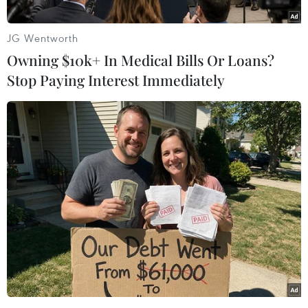
JG Wentworth
Owning $10k+ In Medical Bills Or Loans?
Stop Paying Interest Immediately
#Giá dầu
#Giá dầu thế giới
#Thị trường Phố Wall
Theo dõi VietnamPlus