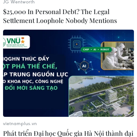
JG Wentworth
$25,000 In Personal Debt? The Legal
Giá dầu
Settlement Loophole Nobody Mentions
Giá dầu tiếp tục leo thang khi rủi ro gián đoạn
nguồn cung gia tăng
Công suất lọc dầu thu hẹp, giá xăng Mỹ đối mặt
áp lực tăng
Giá dầu tăng trước những lo ngại về kế hoạch
mở lại Eo biển Hormuz
Giá dầu tăng vọt do Iran xem xét cấm tàu Mỹ
và Israel qua eo biển Hormuz
Giá dầu tăng khi nhà đầu tư thận trọng trước
tình hình Trung Đông
vietnamplus.vn
Phát triển Đại học Quốc gia Hà Nội thành đại