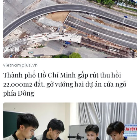
Xem thêm
CƠ QUAN CHỦ QUẢN: THÔNG TẤN XÃ VIỆT NAM
vietnamplus.vn
Tổng Biên tập: TRẦN TIẾN DUẨN
Thành phố Hồ Chí Minh gấp rút thu hồi
Phó Tổng Biên tập: NGUYỄN THỊ TÁM, KHÚC THANH
22.000m2 đất, gỡ vướng hai dự án cửa ngõ
THỦY
phía Đông
Sở hữu trí tuệ
Quy định sử dụng
RSS
Hỗ trợ
Ngôn ngữ
TTXVN
Dịch vụ tin
Quảng cáo