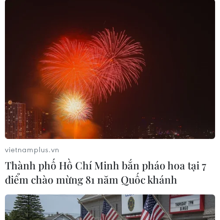
lo ngại nguồn cung từ Nga
20/03/2024 01:41
Giá dầu lên mức 83,47 USD/thùng do các nhà máy lọc
dầu của Nga đã trở thành mục tiêu của các cuộc tấn
công bằng máy bay không người lái làm công suất lọc
dầu của Nga giảm 370.500 thùng/ngày.
vietnamplus.vn
Thành phố Hồ Chí Minh bắn pháo hoa tại 7
điểm chào mừng 81 năm Quốc khánh