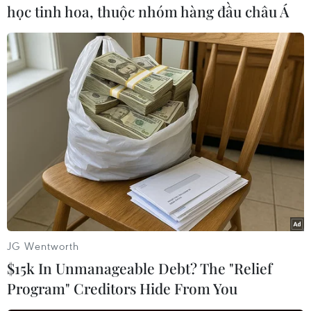
học tinh hoa, thuộc nhóm hàng đầu châu Á
TIN LIÊN QUAN
JG Wentworth
$15k In Unmanageable Debt? The "Relief
Program" Creditors Hide From You
Giá dầu thế giới lập đỉnh trong 5 tháng do