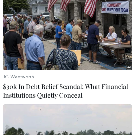
Dự trữ dầu thô của Mỹ giảm đẩy giá dầu
thế giới tăng 4% trong tuần qua
16/03/2024 10:47
Phiên 15/3, giá dầu thô ngọt nhẹ WTI của Mỹ giao
tháng 4/2024 giảm 22 xu Mỹ, hay 0,3%, xuống chốt
phiên cuối tuần ở mức 81,04 USD/thùng tại Sàn giao
JG Wentworth
dịch hàng hóa New York và tăng 3,9% trong cả tuần.
$30k In Debt Relief Scandal: What Financial
Institutions Quietly Conceal