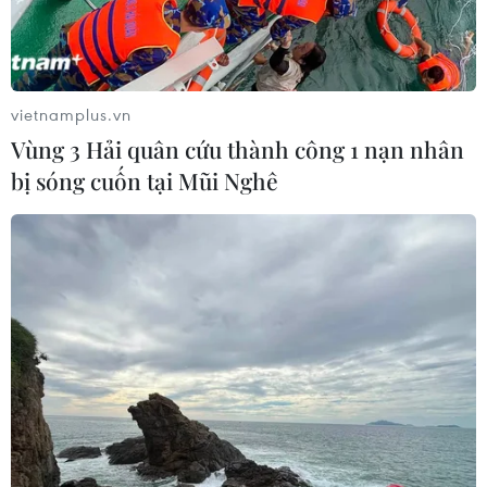
vietnamplus.vn
Vùng 3 Hải quân cứu thành công 1 nạn nhân
bị sóng cuốn tại Mũi Nghê
Giá dầu châu Á sáng 14/6 gần mức cao
nhất trong nhiều năm
14/06/2021 05:51
Tại thị trường Tokyo, giá dầu Brent tăng 14 xu Mỹ (0,2%)