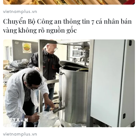
vietnamplus.vn
Chuyển Bộ Công an thông tin 7 cá nhân bán
vàng không rõ nguồn gốc
TIN CÙNG CHUYÊN MỤC
Thị trường vaccine thế giới chuyển
hướng sang người cao tuổi
08/08/2026 15:01
Chuyên gia Nhật Bản nói Việt Nam
nên ưu tiên sản xuất và đóng gói chip
bán dẫn
08/08/2026 13:28
vietnamplus.vn