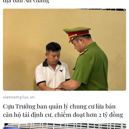
CƠ QUAN CHỦ QUẢN: THÔNG TẤN XÃ VIỆT NAM
Tổng Biên tập: TRẦN TIẾN DUẨN
Phó Tổng Biên tập: NGUYỄN THỊ TÁM, KHÚC THANH
THỦY
Sở hữu trí tuệ
Quy định sử dụng
vietnamplus.vn
RSS
Hỗ trợ
Cựu Trưởng ban quản lý chung cư lừa bán
Ngôn ngữ
TTXVN
căn hộ tái định cư, chiếm đoạt hơn 2 tỷ đồng
Dịch vụ tin
Quảng cáo
Liên hệ