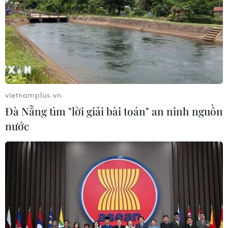
07/08/2026 23:08
Ngân hàng Trung ương Trung Quốc
mua thêm 20 tấn vàng trong tháng 7
07/08/2026 15:21
vietnamplus.vn
Đà Nẵng tìm "lời giải bài toán" an ninh nguồn
Chuyên gia quốc tế đánh giá tích cực
nước
về tiền đồng của Việt Nam
07/08/2026 12:46
Phép thử sức chống chịu của kinh tế
ASEAN
07/08/2026 12:35