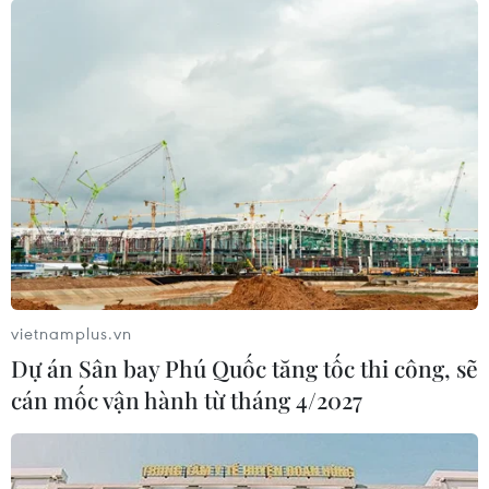
Giá dầu thế giới ngày 16/6 tăng phiên thứ
năm liên tiếp
17/06/2021 03:09
Khép phiên này, giá dầu Brent biển Bắc tăng 40 xu Mỹ
(0,5%) lên 74,39 USD/thùng, chạm mức cao nhất kể từ
tháng 4/2019, và là phiên tăng giá thứ 5 liên tiếp.
vietnamplus.vn
Dự án Sân bay Phú Quốc tăng tốc thi công, sẽ
cán mốc vận hành từ tháng 4/2027