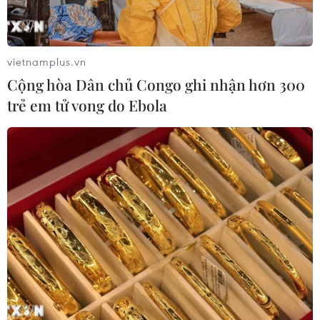
vietnamplus.vn
Cộng hòa Dân chủ Congo ghi nhận hơn 300
trẻ em tử vong do Ebola