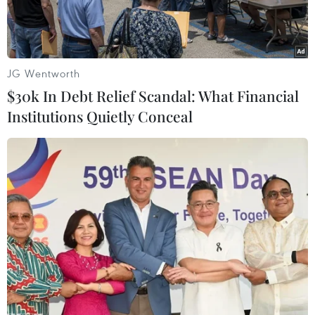
JG Wentworth
$30k In Debt Relief Scandal: What Financial
Institutions Quietly Conceal
Bể chứa dầu tại Cushing, Oklahoma, Mỹ. (Nguồn: AFP/TTXVN)
Giá dầu thế giới đảo ngược đà giảm trong phiên
trước, phục hồi trong phiên 18/6, khép lại tuần
qua tiếp tục tăng tuần thứ tư liên tiếp.
Giá dầu ngọt nhẹ Mỹ (WTI) giao tháng Bảy tăng
60 xu Mỹ, hay 0,8%, chốt phiên cuối tuần ở
mức 71,64 USD/thùng tại Sàn giao dịch hàng