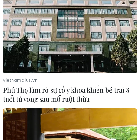
vietnamplus.vn
Phú Thọ làm rõ sự cố y khoa khiến bé trai 8
tuổi tử vong sau mổ ruột thừa