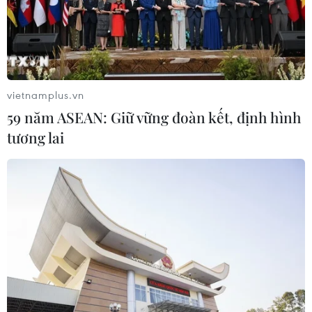
Thuế polysilicon: Doanh nghiệp Hàn
Quốc tại Mỹ có lợi thế
07/08/2026 12:17
vietnamplus.vn
59 năm ASEAN: Giữ vững đoàn kết, định hình
tương lai
Tầm nhìn bán dẫn của Malaysia: Đi
từ thế mạnh sẵn có lên nấc thang giá
trị cao
07/08/2026 11:51
Đồng Nai cần chuyển dịch thu hút
đầu tư sang tổ chức chuỗi giá trị
07/08/2026 11:18