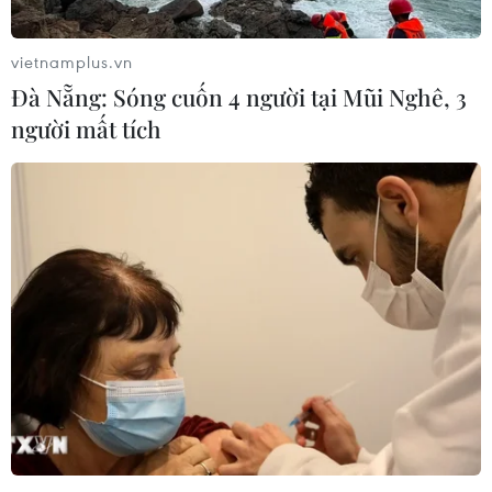
lên 72,83 USD/thùng vào lúc 8 giờ 23 phút sáng (giờ
Việt Nam), giá dầu ngọt nhẹ Mỹ (WTI) cũng tăng 14 xu
vietnamplus.vn
Mỹ (0,2%) lên 71,05 USD/thùng.
Đà Nẵng: Sóng cuốn 4 người tại Mũi Nghê, 3
người mất tích
Giá dầu thô tại thị trường Mỹ chạm mức