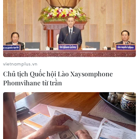
#Giá dầu
#Giá dầu ngọt nhẹ Mỹ
#Giá dầu Brent
#Bầu cử Tổng thống
#Thỏa thuận hạt nhân
vietnamplus.vn
Theo dõi VietnamPlus
Chủ tịch Quốc hội Lào Xaysomphone
Phomvihane từ trần
TIN LIÊN QUAN