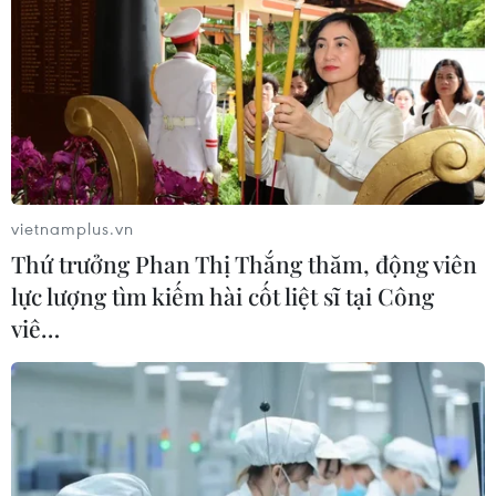
vietnamplus.vn
Thứ trưởng Phan Thị Thắng thăm, động viên
lực lượng tìm kiếm hài cốt liệt sĩ tại Công
viê…