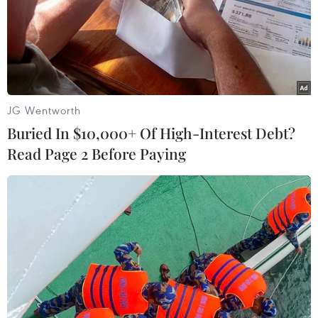
JG Wentworth
Buried In $10,000+ Of High-Interest Debt?
Read Page 2 Before Paying
Một mùa Hè dự báo nhiều biến động trên
thị trường "vàng đen"
13/06/2021 07:37
Thị trường dầu thế giới sẽ trải qua một mùa Hè nhiều
biến động, giữa bối cảnh nhu cầu tăng cao trở lại có
thể đẩy giá dầu thô vọt lên ngưỡng 80 USD/thùng.