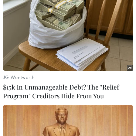
gây ra bất kỳ ảnh hưởng nào hay không.
Theo nhà phân tích Flynn, cơn bão này có thể
ảnh hưởng đến hoạt động sản xuất và làm chậm
hoạt động xuất, nhập khẩu trong tuần tới./.
(TTXVN/Vietnam+)
JG Wentworth
$15k In Unmanageable Debt? The "Relief
Program" Creditors Hide From You