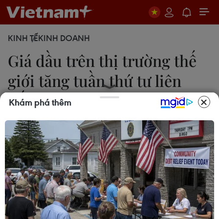
KINH TẾ
KINH DOANH
Giá dầu trên thị trường thế
giới tăng tuần thứ tư liên
tiếp
Khám phá thêm
Lê Minh
19/06/2021 05:10
Thị trường dầu đang nỗ lực thích ứng với khả năng
Fed sẽ sớm tăng lãi suất, nhưng trong ngắn hạn,
điều đó không làm thay đổi thực tế là dự trữ dầu
mỏ sẽ bị thắt chặt đáng kể trong những tuần tới.