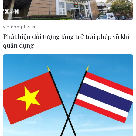
Có 50 cơ sở kiểm nghiệm được GACC
chấp nhận phục vụ xuất khẩu mít,
vietnamplus.vn
sầu riêng
Phát hiện đối tượng tàng trữ trái phép vũ khí
07/08/2026 10:27
quân dụng
Giá dầu tăng trước những lo ngại về
kế hoạch mở lại Eo biển Hormuz
07/08/2026 08:58
Nhà đầu tư Anh đề xuất siêu dự án Tổ
hợp cảng biển 18 tỷ USD tại Quảng
Ninh
07/08/2026 08:33