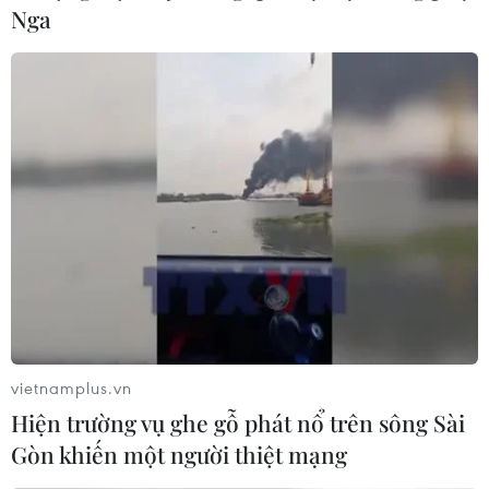
Nga
Giá dầu thế giới tăng gần 2%, lên mức cao
nhất trong hơn hai năm
16/06/2021 01:50
Trước khi dừng ở mức 73,99 USD/thùng trong phiên
15/6, giá dầu Brent Biển Bắc đã có lúc đạt mức cao
nhất kể từ tháng 4/2019 là 74,07 USD/thùng.
vietnamplus.vn
Hiện trường vụ ghe gỗ phát nổ trên sông Sài
Gòn khiến một người thiệt mạng