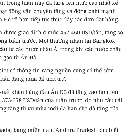
an trong tuần này đã tăng lên mức cao nhất kể
hoạt động vận chuyển tăng và đồng baht mạnh
n Độ rẻ hơn tiếp tục thúc đẩy các đơn đặt hàng.
n được giao dịch ở mức 452-460 USD/tấn, tăng so
ong tuần trước. Một thương nhân tại Bangkok
cầu từ các nước châu Á, trong khi các nước châu
 gạo từ Ấn Độ.
iết có thông tin rằng nguồn cung có thể sớm
khẩu đang mua để tích trữ.
xuất khẩu hàng đầu Ấn Độ đã tăng cao hơn lên
 373-378 USD/tấn của tuần trước, do nhu cầu cải
ng tăng từ vụ mùa mới đã hạn chế đà tăng của
inada, bang miền nam Andhra Pradesh cho biết