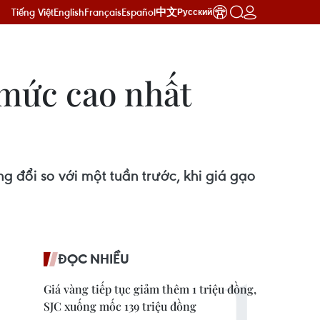
Tiếng Việt
English
Français
Español
中文
Русский
 mức cao nhất
đổi so với một tuần trước, khi giá gạo
ĐỌC NHIỀU
Giá vàng tiếp tục giảm thêm 1 triệu đồng,
SJC xuống mốc 139 triệu đồng