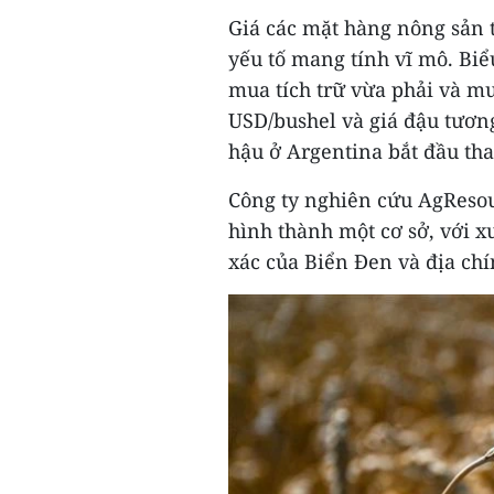
Giá các mặt hàng nông sản 
yếu tố mang tính vĩ mô. Biể
mua tích trữ vừa phải và mua
USD/bushel và giá đậu tương
hậu ở Argentina bắt đầu thay
Công ty nghiên cứu AgResour
hình thành một cơ sở, với x
xác của Biển Đen và địa chín