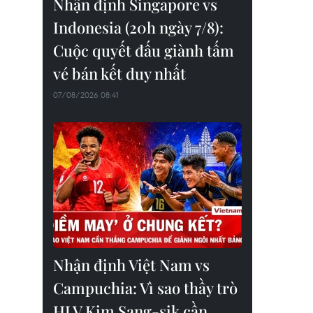
Nhận định Singapore vs
Indonesia (20h ngày 7/8):
Cuộc quyết đấu giành tấm
vé bán kết duy nhất
07/08/2026 08:41
Nhận định Việt Nam vs
Campuchia: Vì sao thầy trò
HLV Kim Sang-sik cần