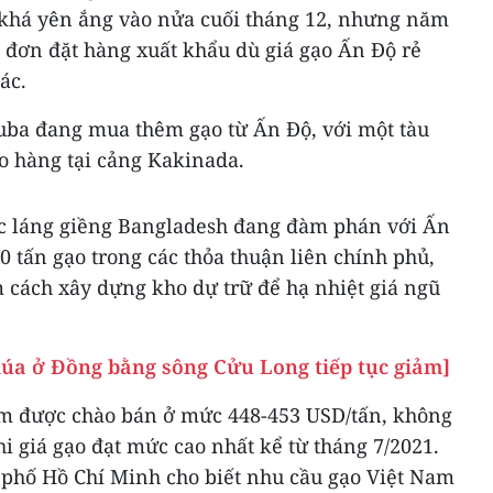
khá yên ắng vào nửa cuối tháng 12, nhưng năm
 đơn đặt hàng xuất khẩu dù giá gạo Ấn Độ rẻ
ác.
uba đang mua thêm gạo từ Ấn Độ, với một tàu
o hàng tại cảng Kakinada.
ớc láng giềng Bangladesh đang đàm phán với Ấn
 tấn gạo trong các thỏa thuận liên chính phủ,
 cách xây dựng kho dự trữ để hạ nhiệt giá ngũ
 lúa ở Đồng bằng sông Cửu Long tiếp tục giảm]
am được chào bán ở mức 448-453 USD/tấn, không
hi giá gạo đạt mức cao nhất kể từ tháng 7/2021.
phố Hồ Chí Minh cho biết nhu cầu gạo Việt Nam