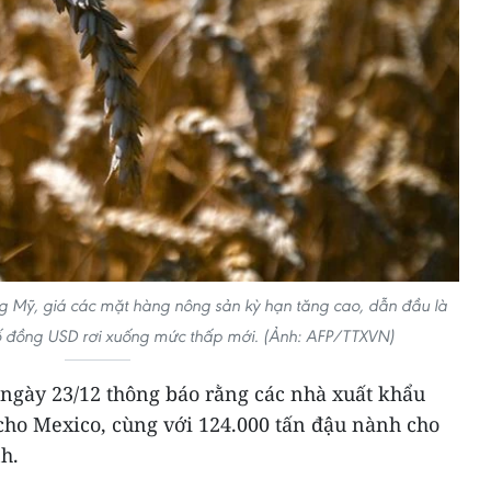
ờng Mỹ, giá các mặt hàng nông sản kỳ hạn tăng cao, dẫn đầu là
số đồng USD rơi xuống mức thấp mới. (Ảnh: AFP/TTXVN)
gày 23/12 thông báo rằng các nhà xuất khẩu
cho Mexico, cùng với 124.000 tấn đậu nành cho
h.