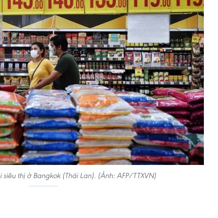
 siêu thị ở Bangkok (Thái Lan). (Ảnh: AFP/TTXVN)