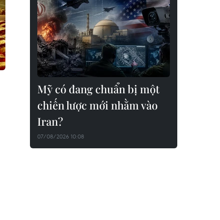
Mỹ có đang chuẩn bị một
chiến lược mới nhằm vào
Iran?
07/08/2026 10:08