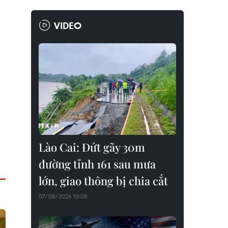
VIDEO
Lào Cai: Đứt gãy 30m
đường tỉnh 161 sau mưa
lớn, giao thông bị chia cắt
07/08/2026 10:08