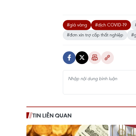
#giá vàng
#dịch COVID-19
#đơn xin trợ cấp thất nghiệp
#g
TIN LIÊN QUAN