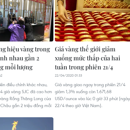
ng hiệu vàng trong
Giá vàng thế giới giảm
nh nhau gần 2
xuống mức thấp của hai
ng mỗi lượng
tuần trong phiên 21/4
42
22/04/2020 01:33
iên điều chỉnh khác nhau,
Giá vàng giao ngay trong phiên 21/4
4 giá vàng SJC đã cao hơn
giảm 1,3% xuống còn 1.671,68
 vàng Rồng Thăng Long của
USD/ounce vào lúc 0 giờ 33 phút (ngày
 Châu gần 2 triệu đồng mỗi
22/4 theo giờ Việt Nam).