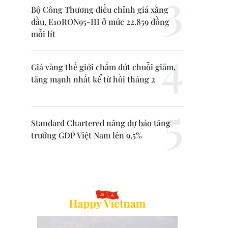
Bộ Công Thương điều chỉnh giá xăng
dầu, E10RON95-III ở mức 22.859 đồng
mỗi lít
Giá vàng thế giới chấm dứt chuỗi giảm,
tăng mạnh nhất kể từ hồi tháng 2
Standard Chartered nâng dự báo tăng
trưởng GDP Việt Nam lên 9,5%