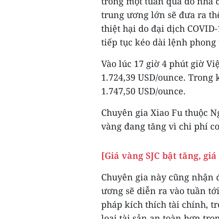
trong một tuần qua do nhà 
trung ương lớn sẽ đưa ra th
thiệt hại do đại dịch COVID-
tiếp tục kéo dài lệnh phong
Vào lúc 17 giờ 4 phút giờ V
1.724,39 USD/ounce. Trong k
1.747,50 USD/ounce.
Chuyên gia Xiao Fu thuộc N
vàng đang tăng vì chi phí c
[Giá vàng SJC bật tăng, giá
Chuyên gia này cũng nhận đ
ương sẽ diễn ra vào tuần tớ
pháp kích thích tài chính, 
loại tài sản an toàn hơn tro