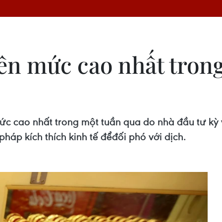
lên mức cao nhất tron
mức cao nhất trong một tuần qua do nhà đầu tư k
háp kích thích kinh tế đểđối phó với dịch.