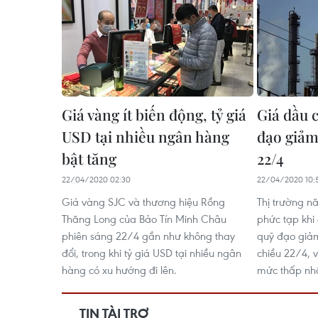
Giá vàng ít biến động, tỷ giá
Giá dầu c
USD tại nhiều ngân hàng
đạo giảm
bật tăng
22/4
22/04/2020 02:30
22/04/2020 10:
Giá vàng SJC và thương hiệu Rồng
Thị trường nă
Thăng Long của Bảo Tín Minh Châu
phức tạp khi 
phiên sáng 22/4 gần như không thay
quỹ đạo giảm
đổi, trong khi tỷ giá USD tại nhiều ngân
chiều 22/4, v
hàng có xu hướng đi lên.
mức thấp nhấ