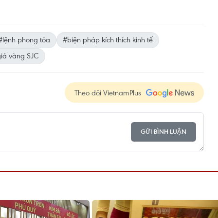
#lệnh phong tỏa
#biện pháp kích thích kinh tế
iá vàng SJC
Theo dõi VietnamPlus
GỬI BÌNH LUẬN