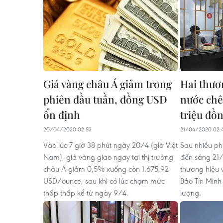
Giá vàng châu Á giảm trong
Hai thươ
phiên đầu tuần, đồng USD
nước chê
ổn định
triệu đồ
20/04/2020 02:53
21/04/2020 02:
Vào lúc 7 giờ 38 phút ngày 20/4 (giờ Việt
Sau nhiều ph
Nam), giá vàng giao ngay tại thị trường
đến sáng 21/
châu Á giảm 0,5% xuống còn 1.675,92
thương hiệu
USD/ounce, sau khi có lúc chạm mức
Bảo Tín Minh
thấp thấp kể từ ngày 9/4.
lượng.