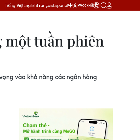
Tiếng Việt
English
Français
Español
中文
Русский
g một tuần phiên
ỳ vọng vào khả năng các ngân hàng