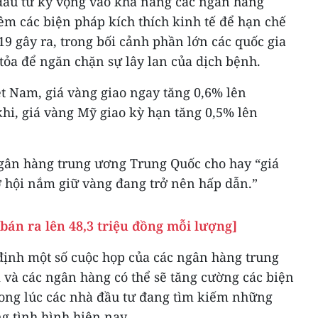
đầu tư kỳ vọng vào khả năng các ngân hàng
êm các biện pháp kích thích kinh tế để hạn chế
19 gây ra, trong bối cảnh phần lớn các quốc gia
 tỏa để ngăn chặn sự lây lan của dịch bệnh.
iệt Nam, giá vàng giao ngay tăng 0,6% lên
hi, giá vàng Mỹ giao kỳ hạn tăng 0,5% lên
gân hàng trung ương Trung Quốc cho hay “giá
ơ hội nắm giữ vàng đang trở nên hấp dẫn.”
 bán ra lên 48,3 triệu đồng mỗi lượng]
ịnh một số cuộc họp của các ngân hàng trung
i và các ngân hàng có thể sẽ tăng cường các biện
trong lúc các nhà đầu tư đang tìm kiếm những
ng tình hình hiện nay.