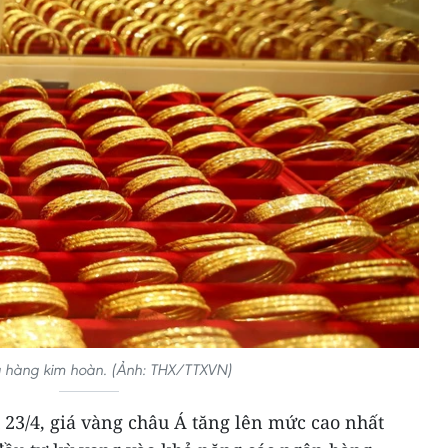
 hàng kim hoàn. (Ảnh: THX/TTXVN)
 23/4, giá vàng châu Á tăng lên mức cao nhất