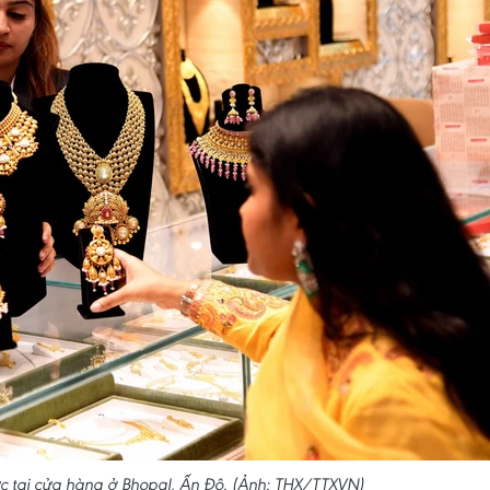
 tại cửa hàng ở Bhopal, Ấn Độ. (Ảnh: THX/TTXVN)