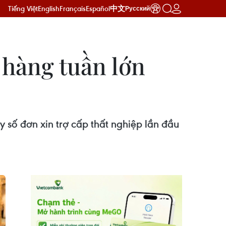
Tiếng Việt
English
Français
Español
中文
Русский
 hàng tuần lớn
 số đơn xin trợ cấp thất nghiệp lần đầu