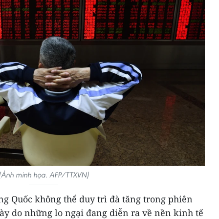
(Ảnh minh họa. AFP/TTXVN)
ng Quốc không thể duy trì đà tăng trong phiên
ày do những lo ngại đang diễn ra về nền kinh tế