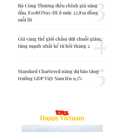
Bộ Công Thương điều chỉnh giá xăng
dầu, E10RON95-III ở mức 22.859 đồng
mỗi lít
Giá vàng thế giới chấm dứt chuỗi giảm,
tăng mạnh nhất kể từ hồi tháng 2
Standard Chartered nâng dự báo tăng
trưởng GDP Việt Nam lên 9,5%