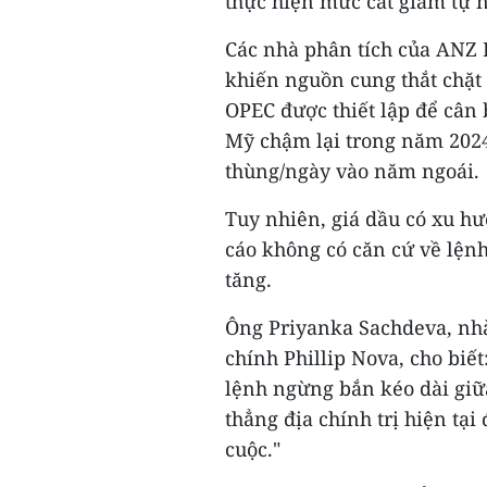
thực hiện mức cắt giảm tự n
Các nhà phân tích của ANZ R
khiến nguồn cung thắt chặt 
OPEC được thiết lập để cân 
Mỹ chậm lại trong năm 2024
thùng/ngày vào năm ngoái.
Tuy nhiên, giá dầu có xu h
cáo không có căn cứ về lện
tăng.
Ông Priyanka Sachdeva, nhà 
chính Phillip Nova, cho biết
lệnh ngừng bắn kéo dài giữ
thẳng địa chính trị hiện tạ
cuộc."