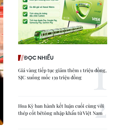
ĐỌC NHIỀU
Giá vàng tiếp tục giảm thêm 1 triệu đồng,
SJC xuống mốc 139 triệu đồng
Hoa Kỳ ban hành kết luận cuối cùng với
thép cốt bêtông nhập khẩu từ Việt Nam