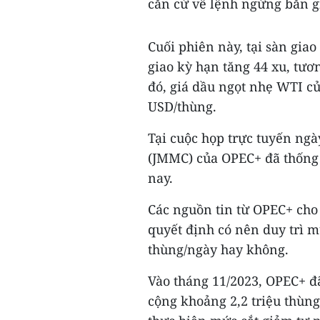
căn cứ về lệnh ngừng bắn g
Cuối phiên này, tại sàn giao
giao kỳ hạn tăng 44 xu, tươ
đó, giá dầu ngọt nhẹ WTI c
USD/thùng.
Tại cuộc họp trực tuyến ngà
(JMMC) của OPEC+ đã thống 
nay.
Các nguồn tin từ OPEC+ cho 
quyết định có nên duy trì m
thùng/ngày hay không.
Vào tháng 11/2023, OPEC+ đã
cộng khoảng 2,2 triệu thùng