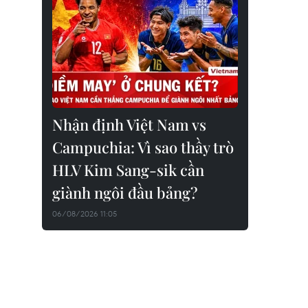
Nhận định Việt Nam vs
Campuchia: Vì sao thầy trò
HLV Kim Sang-sik cần
giành ngôi đầu bảng?
06/08/2026 11:05