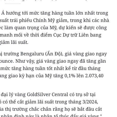
u Á hướng tới mức tăng hàng tuần lớn nhất trong
 suất trái phiếu Chính Mỹ giảm, trong khi các nhà
iệc làm quan trọng của Mỹ, dự kiến sẽ được công
m manh mối về thời điểm Cục Dự trữ Liên bang
giảm lãi suất.
thị trường Bengaluru (Ấn Độ), giá vàng giao ngay
ounce. Như vậy, giá vàng giao ngay đã tăng gần
p mức tăng hàng tuần tốt nhất kể từ đầu tháng
vàng giao kỳ hạn của Mỹ tăng 0,1% lên 2.073,40
đại lý vàng GoldSilver Central có trụ sở tại
 có thể cắt giảm lãi suất trong tháng 3/2024,
 thị trường chắc chắn rằng họ sẽ bắt đầu cắt
 nhận định này là nhân tố thúc đẩy giá vàng."