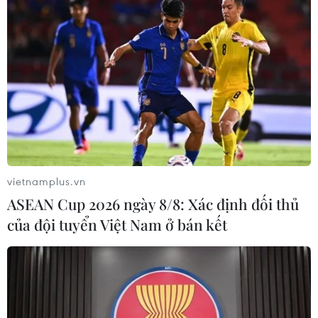
#vé máy bay
#Tết nguyên đán Giáp thìn 2024
vietnamplus.vn
#giá vé máy bay
#hàng không
ASEAN Cup 2026 ngày 8/8: Xác định đối thủ
#tăng chuyến bay đêm
của đội tuyển Việt Nam ở bán kết
Theo dõi VietnamPlus