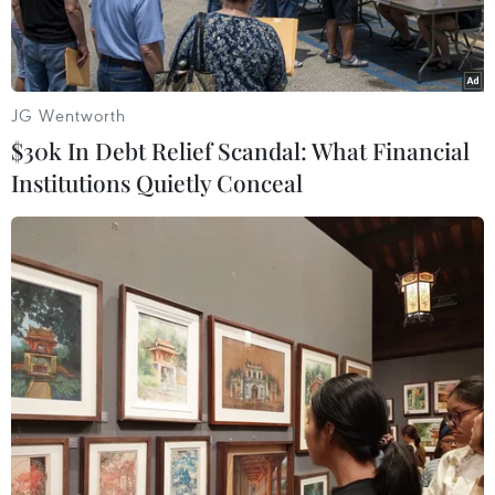
JG Wentworth
$30k In Debt Relief Scandal: What Financial
Institutions Quietly Conceal
Các Hãng hàng không đều tăng chuyến và tăng cường bay
đêm trong dịp cao điểm Tết Nguyên đán 2024. (Ảnh:
PV/Vietnam+)
Mặc dù các Hãng hàng không đều tăng chuyến,
mở thêm các chặng bay vào ban đêm, tuy
nhiên, giá vé máy bay dịp cao điểm Tết Nguyên