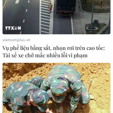
vietnamplus.vn
Vụ phế liệu bằng sắt, nhọn rơi trên cao tốc:
Tài xế xe chở mắc nhiều lỗi vi phạm