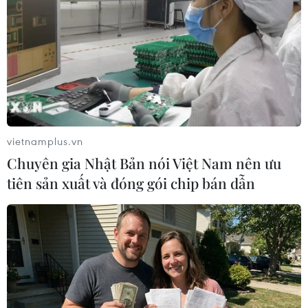
vietnamplus.vn
Chuyên gia Nhật Bản nói Việt Nam nên ưu
tiên sản xuất và đóng gói chip bán dẫn
Nhu cầu đi lại bằng đường hàng không dịp cao điểm Tết là rất
lớn. (Ảnh: PV/Vietnam+)
Tương tự, Vietravel Airlines ghi nhận tỷ lệ lấp
đầy trung bình của các chặng bay thuận chiều
đã đạt trên 89%, trong đó chặng Thành phố Hồ