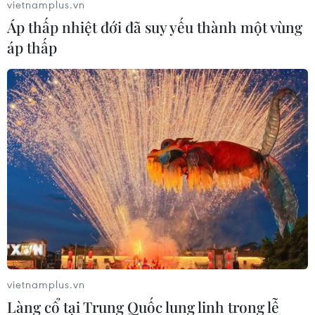
vietnamplus.vn
giá, công khai thông tin về giá,
không để xảy ra tình trạng tăng
Áp thấp nhiệt đới đã suy yếu thành một vùng
giá vé trái quy định dịp cao điểm
áp thấp
Tết Nguyên đán.
“Hiện tại, các Hãng hàng không Việt Nam đều
thực hiện kê khai giá dịch vụ vận chuyển hàng
không nội địa với nhiều mức giá đáp ứng nhu
cầu của hành khách và đảm bảo trong khung
giá quy định tại các Thông tư nêu trên,” đại
diện Bộ Giao thông Vận tải cho hay.
vietnamplus.vn
Làng cổ tại Trung Quốc lung linh trong lễ