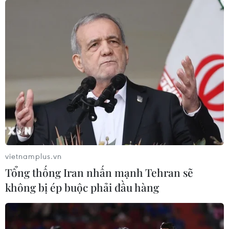
Cục Hàng không chỉ đạo các cảng hàng không,
Hãng hàng không thực hiện đúng quy định về
kê khai giá, niêm yết giá, công khai thông tin về
giá, không để xảy ra tình trạng tăng giá vé trái
quy định.
Cục Hàng không Việt Nam yêu cầu các cảng
hàng không chuẩn bị nguồn lực sẵn sàng phục
vụ nhu cầu bay đêm của các hãng hàng không
trên các đường bay nội địa theo kế hoạch của
các hãng hàng không./.
vietnamplus.vn
(Vietnam+)
Tổng thống Iran nhấn mạnh Tehran sẽ
không bị ép buộc phải đầu hàng