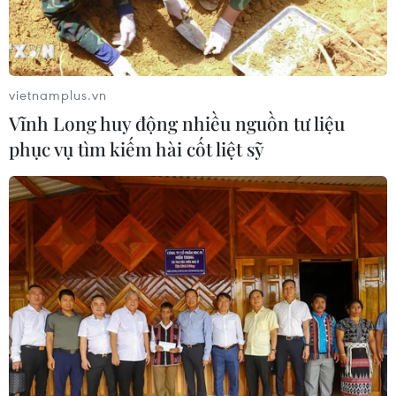
vietnamplus.vn
Vĩnh Long huy động nhiều nguồn tư liệu
phục vụ tìm kiếm hài cốt liệt sỹ
TIN CÙNG CHUYÊN MỤC
Bí thư Thành ủy Hà Nội thúc tiến độ
hai dự án giao thông trọng điểm
Nam Thủ đô
08/08/2026 08:52
Đề xuất hơn 65.500 tỷ đồng đầu tư
Dự án đường cao tốc nối Lai Châu-