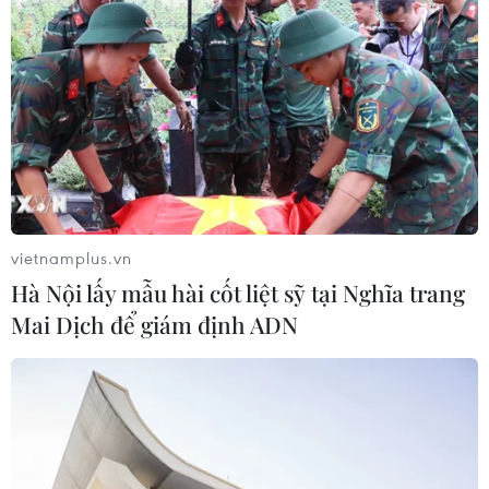
Khẩn trương phân luồng giao thông
sau vụ sạt lở trên tuyến ĐT161 ở Lào
Cai
07/08/2026 02:37
Nhanh chóng hoàn thiện dự
án kết nối vùng, sân bay Long Thành
vietnamplus.vn
06/08/2026 15:07
Hà Nội lấy mẫu hài cốt liệt sỹ tại Nghĩa trang
Mai Dịch để giám định ADN
Sẽ thi công đồng loạt Dự án cao tốc
Vinh-Thanh Thủy trong tháng 9
06/08/2026 12:25