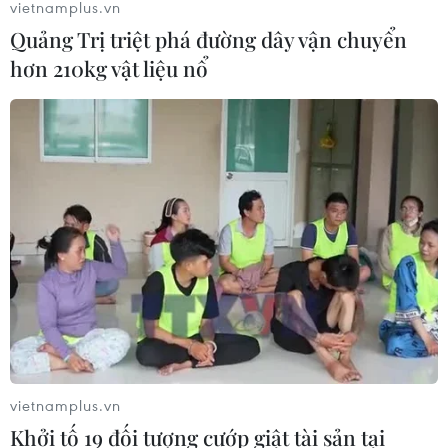
vietnamplus.vn
Quảng Trị triệt phá đường dây vận chuyển
hơn 210kg vật liệu nổ
Sẽ có hơn 1.800 chuyến bay đêm trong dịp
cao điểm Tết Nguyên đán 2024
09/01/2024 02:29
Các cảng hàng không xây dựng phương án phục vụ,
bố trí nguồn nhân lực, đảm bảo cơ sở hạ tầng, trang
thiết bị, phương tiện, sẵn sàng phục vụ các chuyến bay
đêm dịp cao điểm Tết Nguyên đán 2024.
vietnamplus.vn
Khởi tố 19 đối tượng cướp giật tài sản tại