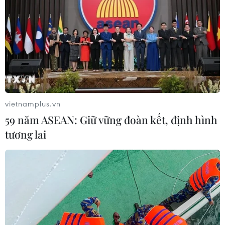
TẾT NGUYÊN ĐÁN GIÁP THÌN 2024
Khai hội Tây Thiên ở Vĩnh Phúc: Hành trình 'đến
với Phật, về với Mẫu'
Vĩnh Phúc khai hội Tây Thiên năm
2024
vietnamplus.vn
59 năm ASEAN: Giữ vững đoàn kết, định hình
HDBank tiếp tục nối những nhịp cầu yêu thương
tương lai
tại miền sông nước Cửu Long
Cộng đồng người Việt tại Israel đón Xuân Quê
hương Giáp Thìn
Lượng khách vẫn cao, ngành đường sắt chạy
thêm tàu Thống Nhất, Hải Phòng