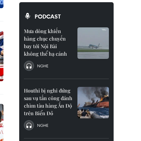
PODCAST
Mưa dông khiến
hàng chục chuyến
bay tới Nội Bài
không thể hạ cánh
NGHE
Houthi bị nghi đứng
sau vụ tấn công đánh
chìm tàu hàng Ấn Độ
trên Biển Đỏ
NGHE