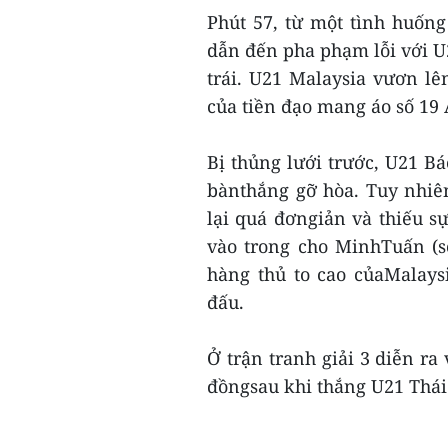
Phút 57, từ một tình huốn
dẫn đến pha phạm lỗi với 
trái. U21 Malaysia vươn l
của tiền đạo mang áo số 1
Bị thủng lưới trước, U21 B
bànthắng gỡ hòa. Tuy nhiê
lại quá đơngiản và thiếu 
vào trong cho MinhTuấn (s
hàng thủ to cao củaMalays
đấu.
Ở trận tranh giải 3 diễn ra
đồngsau khi thắng U21 Thái L