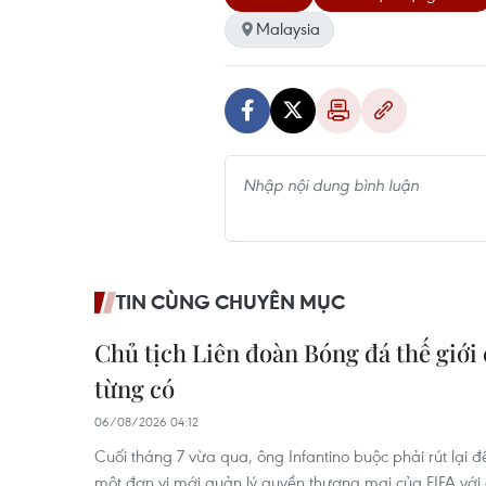
Malaysia
TIN CÙNG CHUYÊN MỤC
Chủ tịch Liên đoàn Bóng đá thế giới
từng có
06/08/2026 04:12
Cuối tháng 7 vừa qua, ông Infantino buộc phải rút lại
một đơn vị mới quản lý quyền thương mại của FIFA với 