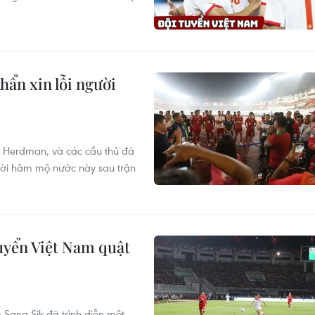
hẩn xin lỗi người
hn Herdman, và các cầu thủ đã
người hâm mộ nước này sau trận
uyển Việt Nam quật
 Sang Sik đã trình diễn một