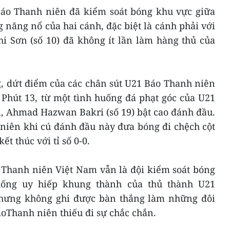
Báo Thanh niên đã kiểm soát bóng khu vực giữa
g năng nổ của hai cánh, đặc biệt là cánh phải với
hi Sơn (số 10) đã không ít lần làm hàng thủ của
g, dứt điểm của các chân sút U21 Báo Thanh niên
 Phút 13, từ một tình huống đá phạt góc của U21
, Ahmad Hazwan Bakri (số 19) bật cao đánh đầu.
niên khi cú đánh đầu này đưa bóng đi chệch cột
ết thúc với tỉ số 0-0.
 Thanh niên Việt Nam vẫn là đội kiểm soát bóng
uống uy hiếp khung thành của thủ thành U21
nhưng không ghi được bàn thắng làm những đôi
áoThanh niên thiếu đi sự chắc chắn.