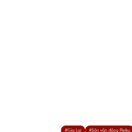
#Gia Lai
#Sân vận động Pleiku