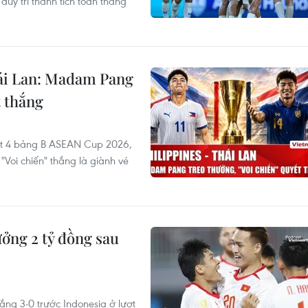
uy trì thành tích toàn thắng
hái Lan: Madam Pang
t thắng
ượt 4 bảng B ASEAN Cup 2026,
"Voi chiến" thắng là giành vé
ởng 2 tỷ đồng sau
ắng 3-0 trước Indonesia ở lượt