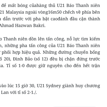
g để mất bóng củahàng thủ U21 Báo Thanh niên
U21 Malaysia ngoài vòng16m50 chếch về phía bên
ên dẫn trước với pha bật caođánh đầu cận thành
9 Ahmad Hazwan Bakri.
áo Thanh niên dồn lên tấn công, nỗ lực tìm kiếm
n, những pha tấn công của U21 Báo Thanh niên
sự phối hợp hiệu quả. Những đường chuyển bổng
ố 20), Đình Bảo (số 12) đều bị chặn đứng trước
ia. Tỉ số 1-0 được giữ nguyên cho đến hết trận
 vào lúc 15 giờ 30, U21 Sydney giành huy chương
an với tỉ số 2-1./.