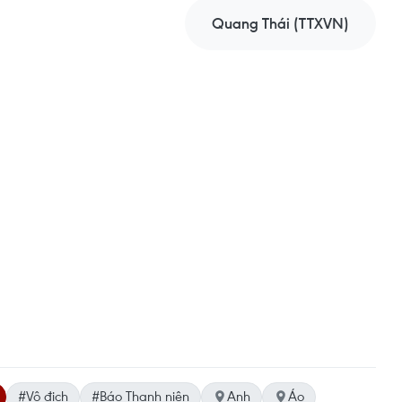
Quang Thái (TTXVN)
#Vô địch
#Báo Thanh niên
Anh
Áo