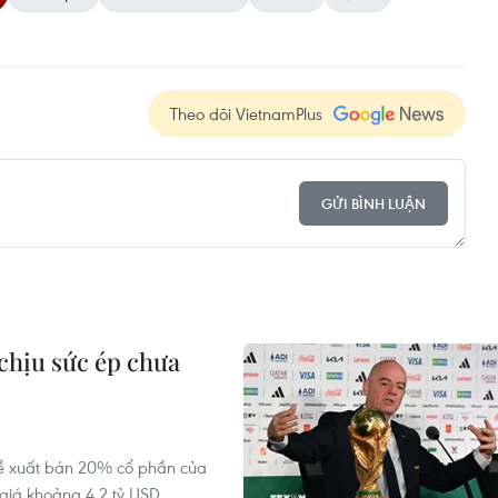
Theo dõi VietnamPlus
GỬI BÌNH LUẬN
 chịu sức ép chưa
 đề xuất bán 20% cổ phần của
giá khoảng 4,2 tỷ USD.