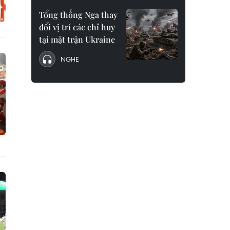
Tổng thống Nga thay
đổi vị trí các chỉ huy
tại mặt trận Ukraine
NGHE