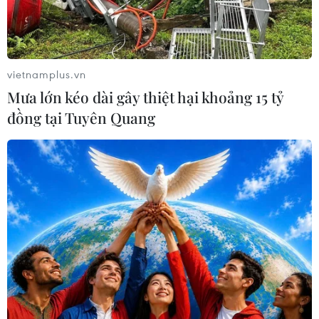
"Giấc mơ Gruzia" (DG) vừa giành thắng lợi tại
cuộc tổng tuyển cử ngày 1/10qua, tỷ phú Bidzina
Ivanishvili làm Thủ tướng.
vietnamplus.vn
Tổng thống Saakashvili cho biết đề nghị của ông
Mưa lớn kéo dài gây thiệt hại khoảng 15 tỷ
sẽ được Quốc hội khóa mới Gruziahọp kỳ đầu
đồng tại Tuyên Quang
tiên vào ngày 21/10 tới xem xét phê chuẩn vì
đây là ý nguyện của đasố dân chúng nước này
sau khi họ bỏ phiếu ủng hộ DG, khối đã giành
87/150 ghếtrong Quốc hội khóa mới.
Tổng thống Saakashvili xác nhận ngày 16/10
ông đã ký sắc lệnh khôi phục quyềncông dân
Gruzia cho ông Ivanishvili để chính khách đối
lập này có thể lên lãnhđạo chính phủ mới.