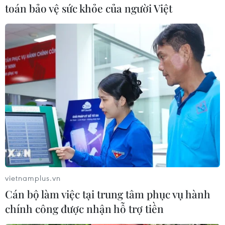
toán bảo vệ sức khỏe của người Việt
TIN CÙNG CHUYÊN MỤC
Ba Lan thảo luận việc thành lập căn
cứ quân sự thường trực với Mỹ
06/08/2026 00:06
Liên hợp quốc: Xung đột Ukraine trải
qua tháng đẫm máu nhất
05/08/2026 23:47
vietnamplus.vn
Đức điều tra vụ UAV gắn thuốc nổ
Cán bộ làm việc tại trung tâm phục vụ hành
xuất hiện tại sân bay
chính công được nhận hỗ trợ tiền
05/08/2026 23:43