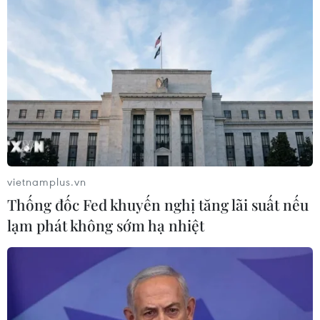
Nhiều chuyến bay tại Đức chuyển
hướng do vật thể bay gần đường
băng
05/08/2026 10:54
Dự luật trừng phạt Nga của
Mỹ có thể khiến châu Âu chịu tác
động ngược
vietnamplus.vn
05/08/2026 04:58
Thống đốc Fed khuyến nghị tăng lãi suất nếu
lạm phát không sớm hạ nhiệt
EU tuyên bố vượt qua “phép thử” an
ninh biên giới sau khủng hoảng
Ceuta
05/08/2026 00:37