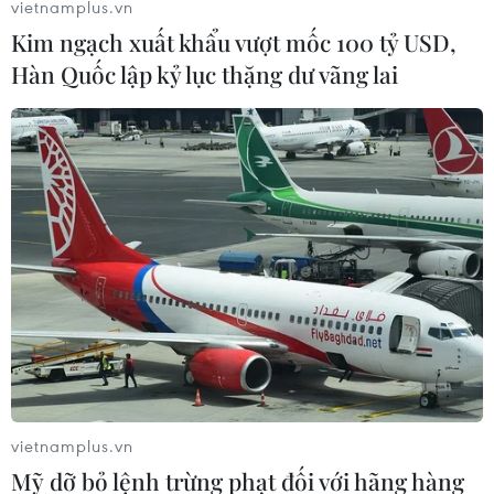
vietnamplus.vn
03/08/2026 03:55
Kim ngạch xuất khẩu vượt mốc 100 tỷ USD,
Hàn Quốc lập kỷ lục thặng dư vãng lai
EU chính thức áp dụng quy định gắn
nhãn nội dung do AI tạo ra
03/08/2026 03:11
Hy Lạp: Hai trực thăng va chạm khi
chữa cháy rừng, 2 phi công thiệt
mạng
03/08/2026 01:39
Giáo hoàng Leo XIV ban hành hiến
vietnamplus.vn
pháp mới Thành quốc Vatican
Mỹ dỡ bỏ lệnh trừng phạt đối với hãng hàng