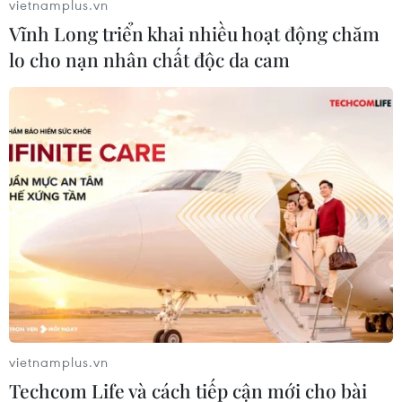
vietnamplus.vn
Vĩnh Long triển khai nhiều hoạt động chăm
lo cho nạn nhân chất độc da cam
#Gruzia
#Tỷ phú Bidzina Ivanishvili
#Thủ tướng
#Đề cử
Anh
Gruzia
Theo dõi VietnamPlus
vietnamplus.vn
Techcom Life và cách tiếp cận mới cho bài