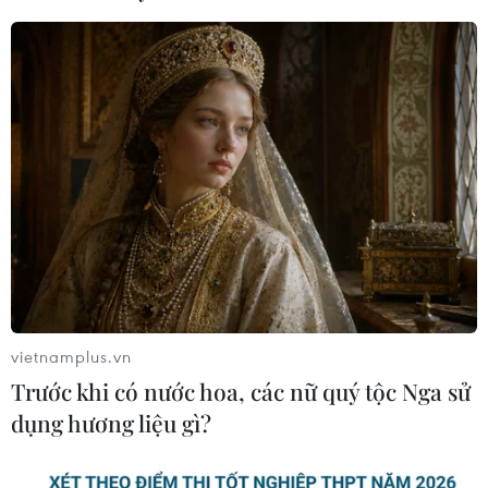
mọi người dân đều có cơ hội tiếp thu
tri thức
07/08/2026 03:40
Vụ chuyên Tuyên Quang: Thu hồi,
hủy bỏ giấy chứng nhận kết quả thi
đã cấp
06/08/2026 13:55
Xem thêm
vietnamplus.vn
Trước khi có nước hoa, các nữ quý tộc Nga sử
dụng hương liệu gì?
CƠ QUAN CHỦ QUẢN: THÔNG TẤN XÃ VIỆT NAM