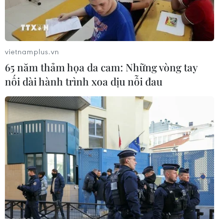
và khó trong các nhiệm vụ của Viện. Đây cũng
là vấn đề mà ông rất băn khoăn và trong thời
gian tới, Viện sẽ đẩy mạnh hơn nữa hoạt động
này./.
vietnamplus.vn
65 năm thảm họa da cam: Những vòng tay
nối dài hành trình xoa dịu nỗi đau
Phạm Mai (Vietnam+)