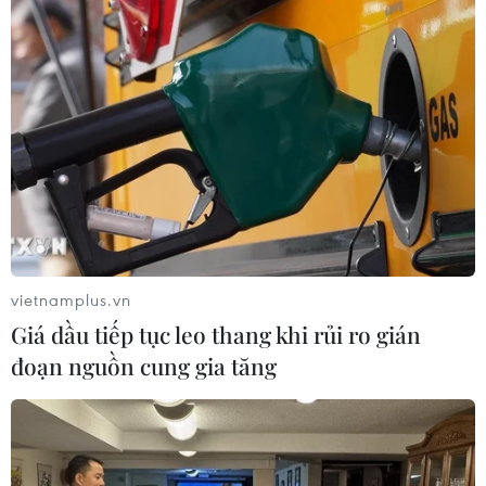
Hải Phòng dự kiến còn 780 trường
mầm non, tiểu học và THCS công lập
09/08/2026 08:42
Trường Đại học Ngoại thương công
bố điểm chuẩn, cao nhất lên đến 29,7
điểm
vietnamplus.vn
09/08/2026 08:32
Giá dầu tiếp tục leo thang khi rủi ro gián
đoạn nguồn cung gia tăng
Lộ diện trường đại học đầu tiên có
điểm chuẩn cán mốc tuyệt đối 30/30
điểm
09/08/2026 08:13