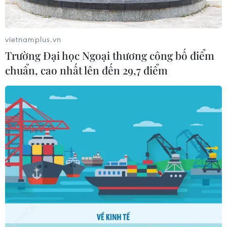
Bộ Giáo dục và Đào tạo
công bố Khung kế hoạch thời gian
năm học
vietnamplus.vn
07/08/2026 23:54
Trường Đại học Ngoại thương công bố điểm
chuẩn, cao nhất lên đến 29,7 điểm
7 học sinh đội tuyển Việt Nam đoạt
huy chương tại Olympic AI quốc tế
07/08/2026 15:27
Bảo đảm chính xác, công khai điểm
chuẩn tuyển sinh các trường quân
đội
07/08/2026 12:26
Ban đại diện cha mẹ học sinh không