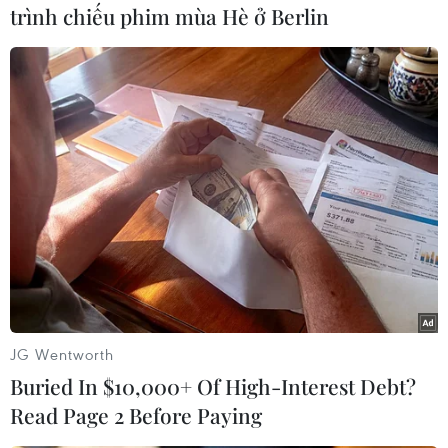
Với nhiệm vụ bồi dưỡng học sinh, giáo viên
trình chiếu phim mùa Hè ở Berlin
toán, Viện đã tổ chức 17 khoá đào tạo ngắn hạn,
các lớp bồi dưỡng cho hàng nghìn học sinh,
sinh viên, giáo viên và giảng viên ngành toán.
Việc xét thưởng công trình toán học, cấp học
bổng cho học sinh và sinh viên giỏi ngành toán
đã thực sự tạo sinh khí mới, động lực mới đối
với những người đam mê toán học…
Trong vấn đề nghiên cứu ứng dụng toán học,
Viện đã tổ chức cho một nhóm gồm Đại học
Khoa học Tự nhiên (Đại học Quốc gia Hà Nội) và
Viện Nghiên cứu Viettel nghiên cứu về xử lý tín
JG Wentworth
hiệu radar, phối hợp với Viện John von Neuman
Buried In $10,000+ Of High-Interest Debt?
(Đại học Quốc gia Thành phố Hồ Chí Minh) tổ
Read Page 2 Before Paying
chức Hội thảo về tài chính phái sinh. Viện cũng