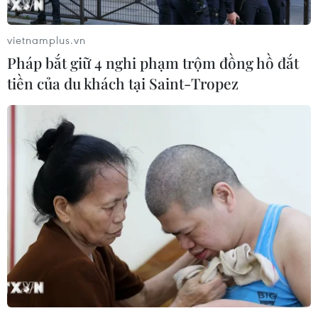
vietnamplus.vn
#Ngô Bảo Châu
#Toán học
#Viện nghiên cứu
Áo
Pháp bắt giữ 4 nghi phạm trộm đồng hồ đắt
tiền của du khách tại Saint-Tropez
Theo dõi VietnamPlus
TIN CÙNG CHUYÊN MỤC
Lớp học “0 đồng” lan tỏa tri thức
trong dịp hè