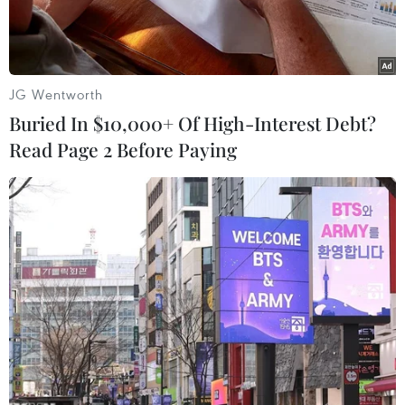
JG Wentworth
Buried In $10,000+ Of High-Interest Debt?
Read Page 2 Before Paying
Ảnh minh họa.
Khoảng 4 giờ 30 phút ngày 16/9, tại một căn nhà
ở thôn Văn Giáp (xã Thường Tín, thành phố Hà
Nội) bất ngờ xảy ra hỏa hoạn. Thời điểm xảy ra
cháy có 4 người đang ngủ trong nhà gồm một
cặp vợ chồng và hai người con.