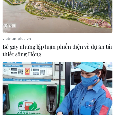
Hà Nội đề xuất gia hạn 6 tháng đối
với 6 dự án đầu tư quy mô lớn
09/08/2026 08:42
vietnamplus.vn
Bẻ gãy những lập luận phiến diện về dự án tái
Hải Phòng dự kiến còn 780 trường
thiết sông Hồng
mầm non, tiểu học và THCS công lập
09/08/2026 08:42
Trường Đại học Ngoại thương công
bố điểm chuẩn, cao nhất lên đến 29,7
điểm
09/08/2026 08:32