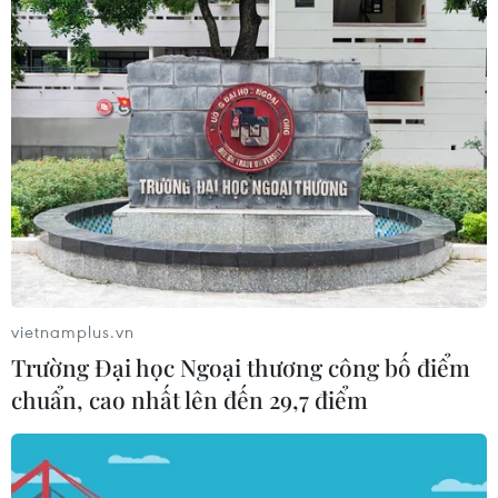
phiến
09/08/2026 10:19
Ngành đường sắt hướng tới mục tiêu
1.500 container vận tải liên vận
Trung Quốc
09/08/2026 10:17
Cựu Thứ trưởng Nguyễn Bá Hoan và
27 bị cáo khác chuẩn bị ra hầu tòa
vietnamplus.vn
09/08/2026 10:01
Trường Đại học Ngoại thương công bố điểm
chuẩn, cao nhất lên đến 29,7 điểm
Trường đại học sư phạm đầu tiên
công bố điểm chuẩn năm 2026