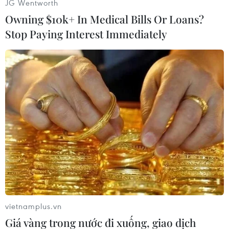
JG Wentworth
Cháy nhà ở Hà Nội trong
Owning $10k+ In Medical Bills Or Loans?
đêm, kịp thời giải cứu 3
Stop Paying Interest Immediately
người thoát nạn
Vào lúc 22 giờ 12 phút ngày 15/9,
ngọn lửa bất ngờ bùng phát tại
ngôi nhà 4 tầng trên đường
Nguyễn Viết Xuân, phường Hà
Đông, Hà Nội, khiến nhiều người
dân hoảng sợ, tri hô dập lửa.
(TTXVN/Vietnam+)
vietnamplus.vn
Giá vàng trong nước đi xuống, giao dịch