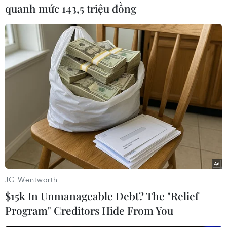
quanh mức 143,5 triệu đồng
#cháy nhà Hà Nội
#Thường Tín
#Gia đình 4 người tử vong
#cháy nhà
TP. Hà Nội
JG Wentworth
Theo dõi VietnamPlus
$15k In Unmanageable Debt? The "Relief
Program" Creditors Hide From You