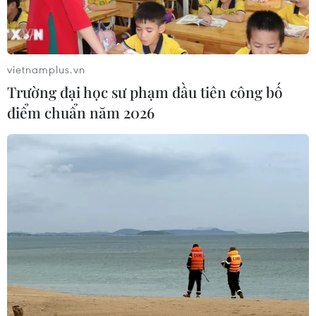
Chăm lo lâu dài cho
nạn nhân, gia đình nạn nhân chất
độc da cam/dioxin
vietnamplus.vn
09/08/2026 23:50
Trường đại học sư phạm đầu tiên công bố
điểm chuẩn năm 2026
65 năm: Từ thảm họa đến
hành trình chung tay xoa dịu nỗi đau
da cam
09/08/2026 23:30
Điểm chuẩn trúng
tuyển của một số trường đại học, học
viện năm 2026
09/08/2026 23:25