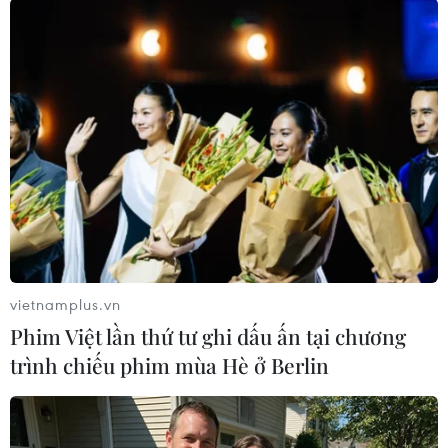
TIN LIÊN QUAN
vietnamplus.vn
Phim Việt lần thứ tư ghi dấu ấn tại chương
trình chiếu phim mùa Hè ở Berlin
Quảng Ngãi khống chế vụ cháy lớn tại kho
phế liệu ở phường Đăk Cấm