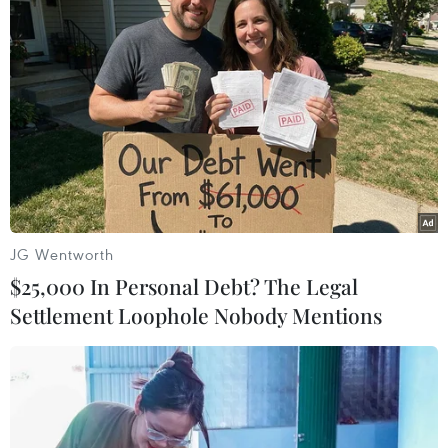
14/09/2025 22:46
Do nơi xảy ra hỏa hoạn có nhiều vật liệu dễ bắt lửa nên
công tác chữa cháy gặp nhiều khó khăn, trong khi lửa
cháy to cũng gây nguy cơ cháy lan sang các khu vực
dân cư xung quanh.
JG Wentworth
$25,000 In Personal Debt? The Legal
Settlement Loophole Nobody Mentions