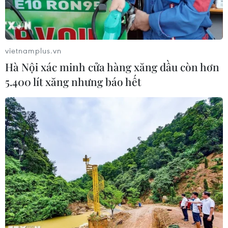
Xem thêm
vietnamplus.vn
Hà Nội xác minh cửa hàng xăng dầu còn hơn
5.400 lít xăng nhưng báo hết
CƠ QUAN CHỦ QUẢN: THÔNG TẤN XÃ VIỆT NAM
Tổng Biên tập: TRẦN TIẾN DUẨN
Phó Tổng Biên tập: NGUYỄN THỊ TÁM, KHÚC THANH
THỦY
Sở hữu trí tuệ
Quy định sử dụng
RSS
Hỗ trợ
Ngôn ngữ
TTXVN