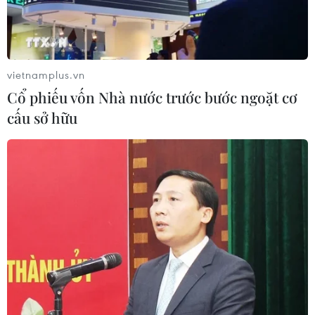
vietnamplus.vn
Cổ phiếu vốn Nhà nước trước bước ngoặt cơ
cấu sở hữu