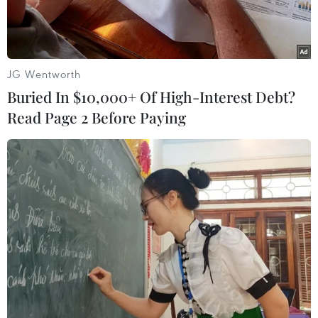
bàn Thủ đô.
JG Wentworth
Buried In $10,000+ Of High-Interest Debt?
Read Page 2 Before Paying
Hà Nội kiến nghị sân bay Vùng Thủ đô là sân bay quốc tế. (Ảnh
minh họa. Nguồn: Xuân Quảng/Vietnam+)
Ủy ban Nhân dân thành phố Hà Nội vừa có văn