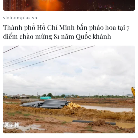
vietnamplus.vn
Thành phố Hồ Chí Minh bắn pháo hoa tại 7
điểm chào mừng 81 năm Quốc khánh
Đầu tư cảng hàng không, sân bay không
thể hòa vốn trong vài ba năm
05/11/2022 02:02
Các cảng hàng không, sân bay của Việt Nam rất ít sân
bay có lãi, ngoài những sân bay lớn như ở Hà Nội,
Thành phố Hồ Chí Minh, Đà Nẵng.