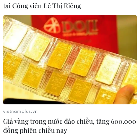
tại Công viên Lê Thị Riêng
kinh tế-xã hội địa phương thông qua các hoạt động du
lịch, đầu tư, kinh doanh.
vietnamplus.vn
Giá vàng trong nước đảo chiều, tăng 600.000
đồng phiên chiều nay
Bộ GTVT nói gì về đề xuất bổ sung cảng