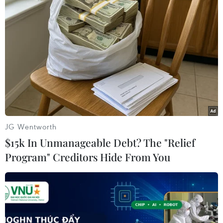
TIN LIÊN QUAN
JG Wentworth
$15k In Unmanageable Debt? The "Relief
Program" Creditors Hide From You
Sân bay thứ 2 vùng Thủ đô: Quy hoạch vị