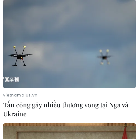
hàng không của 10 địa phương?
21/02/2023 10:33
Bộ Giao thông Vận tải nêu quan điểm cần có đơn vị tư
vấn thực hiện để bảo đảm đầy đủ số liệu để bảo đảm
tính khả thi về quy hoạch cảng hàng không tại các địa
phương.
vietnamplus.vn
Tấn công gây nhiều thương vong tại Nga và
Ukraine