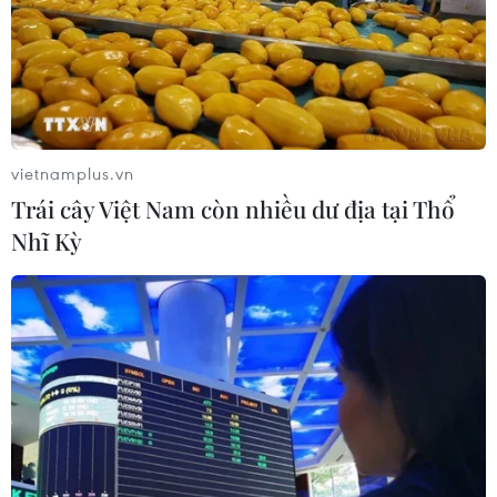
vietnamplus.vn
Trái cây Việt Nam còn nhiều dư địa tại Thổ
Nhĩ Kỳ