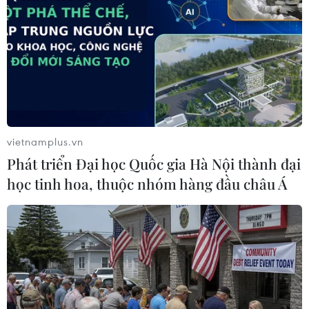
trí nào là khả thi?
11/03/2021 03:24
Với Thủ đô Hà Nội, quy hoạch cho sân bay thứ 2 là điều
cần thiết để hoạch định tương lại và cần phải có bước
đi ban đầu đó là tìm được vị trí thích hợp.
vietnamplus.vn
Phát triển Đại học Quốc gia Hà Nội thành đại
học tinh hoa, thuộc nhóm hàng đầu châu Á