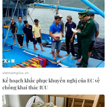
#sân bay
#quy hoạch 2 cảng hàng không quốc tế
#quy hoạch Thủ đô
TP. Hà Nội
vietnamplus.vn
Kế hoạch khắc phục khuyến nghị của EC về
chống khai thác IUU
Theo dõi VietnamPlus