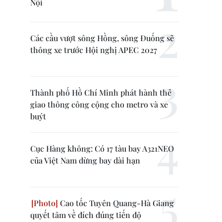
Nội
Các cầu vượt sông Hồng, sông Đuống sẽ
thông xe trước Hội nghị APEC 2027
Thành phố Hồ Chí Minh phát hành thẻ
giao thông công cộng cho metro và xe
buýt
Cục Hàng không: Có 17 tàu bay A321NEO
của Việt Nam dừng bay dài hạn
Cao tốc Tuyên Quang-Hà Giang
quyết tâm về đích đúng tiến độ