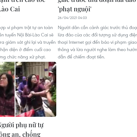
Lào Cai
'phạt nguội'
26/04/2021 04:03
ợp vi phạm trật tự an toàn
Người dân cần cảnh giác trước thủ đo
ên tuyến Nội Bài-Lào Cai sẽ
lừa đảo của các đối tượng sử dụng điệ
a giám sát ghi lại và truyền
thoại Internet gọi đến báo vi phạm giao
hận diện ở điểm cuối cao
thông và lừa người nghe làm theo hướ
ượng chức năng xử phạt.
dẫn để chiếm đoạt tiền.
Người phụ nữ tự
công an, chống