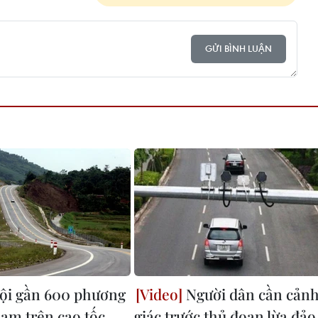
GỬI BÌNH LUẬN
ội gần 600 phương
Người dân cần cản
hạm trên cao tốc
giác trước thủ đoạn lừa đảo