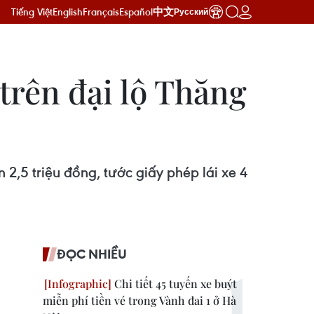
Tiếng Việt
English
Français
Español
中文
Русский
trên đại lộ Thăng
 2,5 triệu đồng, tước giấy phép lái xe 4
ĐỌC NHIỀU
Chi tiết 45 tuyến xe buýt
miễn phí tiền vé trong Vành đai 1 ở Hà