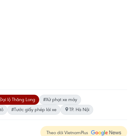
Đại lộ Thăng Long
#Xử phạt xe máy
tô
#Tước giấy phép lái xe
TP. Hà Nội
Theo dõi VietnamPlus