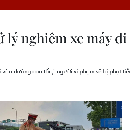
ử lý nghiêm xe máy đi 
i vào đường cao tốc," người vi phạm sẽ bị phạt tiền