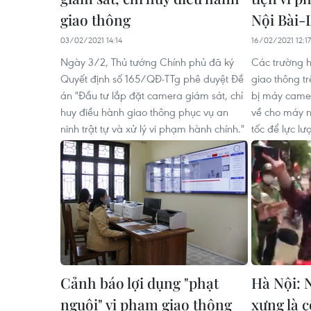
giao thông
Nội Bài-
03/02/2021 14:14
16/02/2021 12:17
Ngày 3/2, Thủ tướng Chính phủ đã ký
Các trường h
Quyết định số 165/QĐ-TTg phê duyệt Đề
giao thông tr
án "Đầu tư lắp đặt camera giám sát, chỉ
bị máy camer
huy điều hành giao thông phục vụ an
về cho máy n
ninh trật tự và xử lý vi phạm hành chính."
tốc để lực l
Cảnh báo lợi dụng "phạt
Hà Nội: 
nguội" vi phạm giao thông
xưng là 