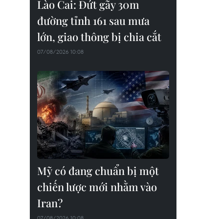
Lào Cai: Đứt gãy 30m
đường tỉnh 161 sau mưa
lớn, giao thông bị chia cắt
07/08/2026 10:08
Mỹ có đang chuẩn bị một
chiến lược mới nhằm vào
Iran?
07/08/2026 10:08