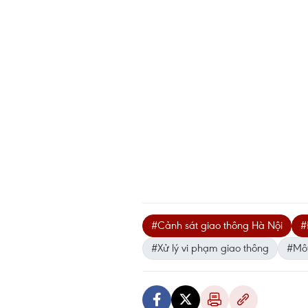
#Cảnh sát giao thông Hà Nội
#
#Xử lý vi phạm giao thông
#Mô