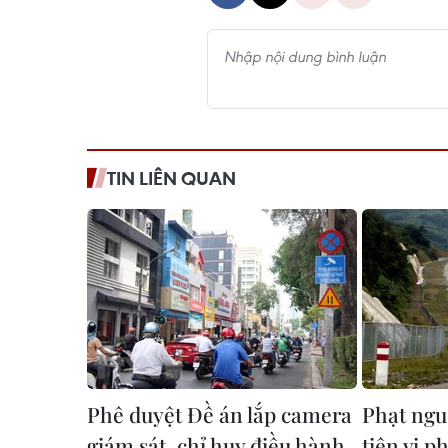
TIN LIÊN QUAN
Phê duyệt Đề án lắp camera
Phạt ngu
giám sát, chỉ huy điều hành
tiện vi p