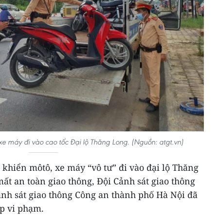
xe máy đi vào cao tốc Đại lộ Thăng Long. (Nguồn: atgt.vn)
 khiển môtô, xe máy “vô tư” đi vào đại lộ Thăng
ất an toàn giao thông, Đội Cảnh sát giao thông
ảnh sát giao thông Công an thành phố Hà Nội đã
ợp vi phạm.