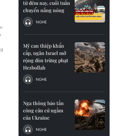
từ đêm nay, cuối tuần
chuyển nắng nóng
NGHE
ạn
n
Mỹ can thiệp khẩn
ng
cấp, ngăn Israel mở
rộng đòn trừng phạt
Hezbollah
NGHE
Nga thông báo tấn
công căn cứ ngầm
của Ukraine
NGHE