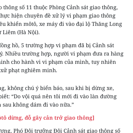
ao thông số 11 thuộc Phòng Cảnh sát giao thông,
thực hiện chuyên đề xử lý vi phạm giao thông
iều khiển môtô, xe máy đi vào đại lộ Thăng Long
 Liêm (Hà Nội).
đồng hồ, 5 trường hợp vi phạm đã bị Cảnh sát
lý. Nhiều trường hợp, người vi phạm đưa ra hàng
inh cho hành vi vi phạm của mình, tuy nhiên
 xử phạt nghiêm minh.
g, không chú ý biển báo, sau khi bị dừng xe,
biết: “Do vội quá nên tôi mới đi vào làn đường
ần sau không dám đi vào nữa.”
ôtô dừng, đỗ gây cản trở giao thông]
ơng, Phó Đội trưởng Đội Cảnh sát giao thông số