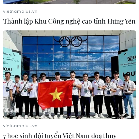
03/08/2026 09:32
vietnamplus.vn
Thành lập Khu Công nghệ cao tỉnh Hưng Yên
Đội tuyển Việt Nam đặt
Chủ tịch Quốc hội: Không
mục tiêu 3 điểm, cảnh báo
để thể chế trở thành điểm
Indonesia trước giờ G
nghẽn của phát triển
03/08/2026 07:39
03/08/2026 07:20
vietnamplus.vn
7 học sinh đội tuyển Việt Nam đoạt huy