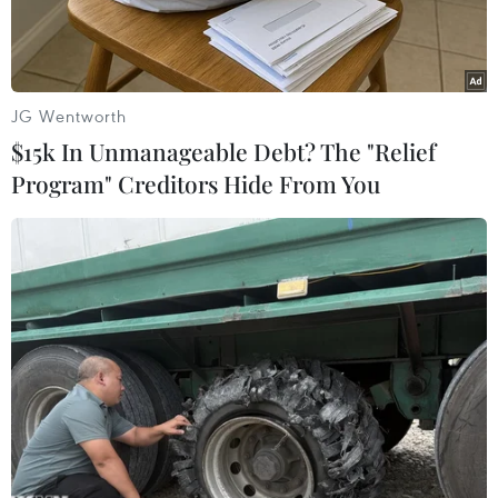
giờ hết trong không gian
check-in đặc biệt
JG Wentworth
01/06/2025 09:43
$15k In Unmanageable Debt? The "Relief
Program" Creditors Hide From You
Theo dõi VietnamPlus
Một Hà Nội thu nhỏ được tái hiện chân thực giữa
di sản Hoàng Thành từ ngày 30/5 đến hết 1/6.
Hà Nội trở nên thơ mộng hơn bao giờ hết tại Lễ
hội Du lịch Hà Nội 2025.
Một Hà Nội thu nhỏ được tái hiện chân thực