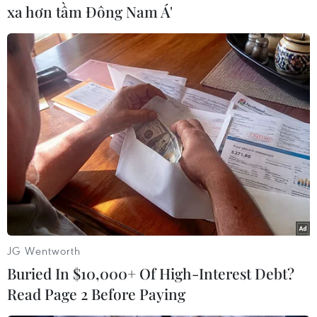
xa hơn tầm Đông Nam Á'
Nhận định Singapore vs
86 tuổi vẫn đi lấy mẫu
Indonesia (20h ngày 7/8):
ADN, gần 80 năm nuôi hy
Cuộc quyết đấu giành tấm
vọng tìm người cậu liệt sĩ
vé bán kết duy nhất
07/08/2026 08:40
07/08/2026 08:41
JG Wentworth
Buried In $10,000+ Of High-Interest Debt?
Read Page 2 Before Paying
Tiến "Bịp" hầu tòa trong vụ
Nhanh chóng hoàn thiện