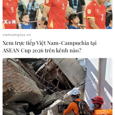
Thời tiết miền Bắc sẽ ảnh
Nhận định Philippines vs
hưởng ra sao khi bão số 3
Thái Lan: Madam Pang
Kujira đi vào Biển Đông?
treo thưởng tiền tỷ, "Voi
chiến" quyết thắng
05/08/2026 04:56
vietnamplus.vn
04/08/2026 09:19
Xem trực tiếp Việt Nam-Campuchia tại
ASEAN Cup 2026 trên kênh nào?
Làm rõ toàn bộ chuỗi hành
Báo chí Đông Nam Á "dậy
vi gây rối trật tự công cộng
sóng" vì tuyển Việt Nam,
của Khánh Sky
chỉ ra lý do Indonesia thua
đau
04/08/2026 04:15
04/08/2026 02:32