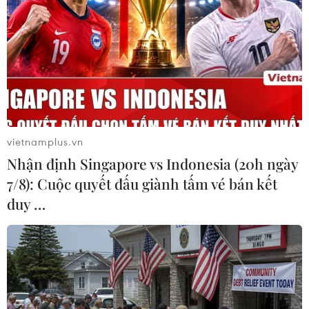
Từ hạt nhân đến eo biển
24 năm tù cho 2 vợ chồng
Hormuz: Đòn bẩy chiến
tổ chức “bay lắc” tại Hà Nội
lược mới của Iran
06/08/2026 03:46
vietnamplus.vn
06/08/2026 04:36
Nhận định Singapore vs Indonesia (20h ngày
7/8): Cuộc quyết đấu giành tấm vé bán kết
duy …
Thi lại ở Tuyên Quang: Thí
Việt Nam-Hoa Kỳ thúc đẩy
sinh vẫn được xét tuyển đại
hợp tác khắc phục hậu quả
học theo nguyện vọng đã
chiến tranh, giám định