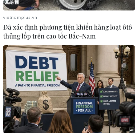
giữa di sản Hoàng Thành từ ngày 30/5 đến hết
1/6./.
vietnamplus.vn
Đã xác định phương tiện khiến hàng loạt ôtô
(TTXVN/Vietnam+)
thủng lốp trên cao tốc Bắc-Nam