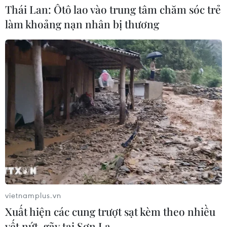
Thái Lan: Ôtô lao vào trung tâm chăm sóc trẻ
làm khoảng nạn nhân bị thương
Huyện Đông Anh thu ngân sách từ đấu giá
đất cao nhất Hà Nội
19/11/2022 14:54
Theo ông Nguyễn Anh Dũng, Phó Chủ tịch Ủy ban Nhân
dân huyện Đông Anh, nguồn ngân sách thu được từ các
phiên đấu giá đất sẽ cơ bản được huyện đầu tư xây
dựng hạ tầng xã hội phục vụ đời sống nhân dân.
vietnamplus.vn
Xuất hiện các cung trượt sạt kèm theo nhiều
vết nứt, gãy tại Sơn La