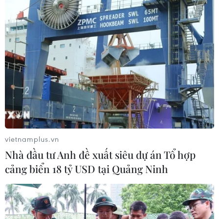
Theo dõi VietnamPlus
TIN LIÊN QUAN
vietnamplus.vn
Nhà đầu tư Anh đề xuất siêu dự án Tổ hợp
cảng biển 18 tỷ USD tại Quảng Ninh