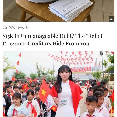
vào 2023.
JG Wentworth
$15k In Unmanageable Debt? The "Relief
Program" Creditors Hide From You
Khu ao số 3 thôn Nhuế, xã Kim Chung, Đông Anh, Hà Nội, từ
chỗ vi phạm trật tự xây dựng, đã được xây dựng thành nơi sinh
hoạt cộng đồng của người dân. (Ảnh: Mạnh Khánh/TTXVN)
Huyện Đông Anh (Hà Nội) là địa bàn giáp ranh