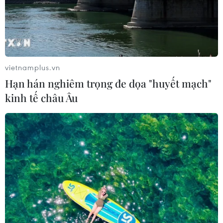
vietnamplus.vn
Hạn hán nghiêm trọng đe dọa "huyết mạch"
kinh tế châu Âu
Hà Nội: Thu hồi đất để xây dựng hạ tầng
khu cây xanh, bãi đỗ xe
19/07/2022 14:43
Huyện Đông Anh sẽ tiến hành cưỡng chế thu hồi
7.628m2 đất tại khu vực ao số 3 thôn Nhuế, xã Kim