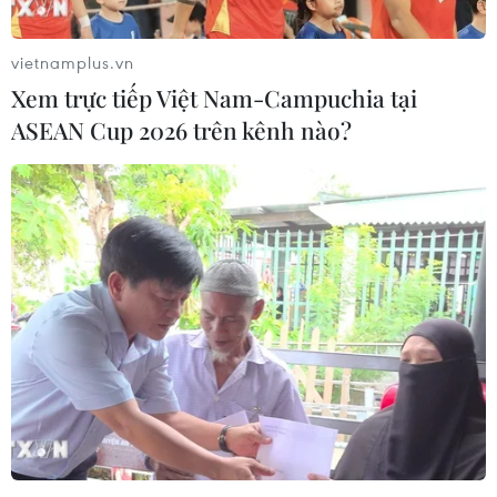
chỗ vi phạm trật tự xây dựng, đã được xây dựng thành nơi sinh
hoạt cộng đồng của người dân. (Ảnh: Mạnh Khánh/TTXVN)
vietnamplus.vn
Nhấn mạnh đến tiêu chí môi trường, cây xanh
Xem trực tiếp Việt Nam-Campuchia tại
khi từ huyện thành quận, ông Nguyễn Xuân
ASEAN Cup 2026 trên kênh nào?
Linh cho biết thêm, huyện xây dựng kế hoạch
năm 2023 trồng 33.968 cây xanh các loại, trong
đó có 20.000 cây bóng mát đô thị, phấn đấu
hoàn thành vượt mức các tiêu chí cây xanh công
cộng đối với đơn vị hành chính cấp phường, cấp
quận do cấp thẩm quyền giao.
Để hoàn thành mục tiêu trên, huyện Đông Anh
xác định, coi việc trồng và chăm sóc cây xanh là
nhiệm vụ thường xuyên, quan trọng của mỗi
cấp, mỗi ngành. Quyết tâm trồng và quản lý cây
xanh trên địa bàn đảm bảo các yêu cầu, tiêu chí,