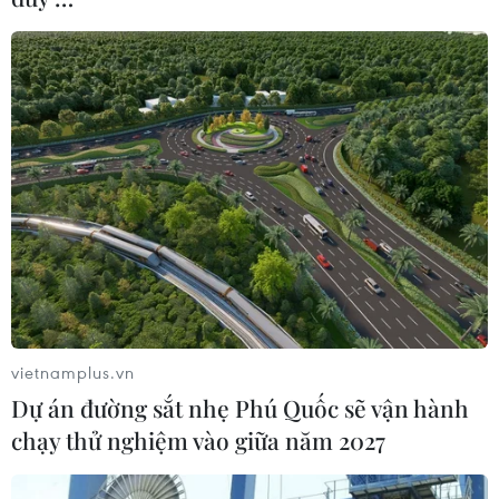
(TTXVN/Vietnam+)
vietnamplus.vn
Dự án đường sắt nhẹ Phú Quốc sẽ vận hành
#Hà Nội
#Đông Anh
#Đất vi phạm
#Công viên
chạy thử nghiệm vào giữa năm 2027
#Vườn hoa
#Môi trường
TP. Hà Nội