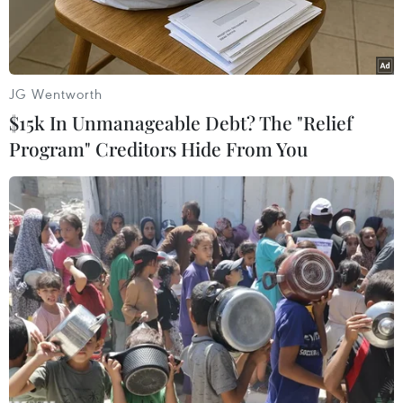
JG Wentworth
$15k In Unmanageable Debt? The "Relief
Program" Creditors Hide From You
Thứ trưởng Khoa học và Công nghệ Thông tin Min Won-ki.
(Nguồn: Yonhap)
Tổng thống Hàn Quốc Moon Jae-in ngày 10/7 cho
biết chính phủ nước này sẽ chi 848,5 tỷ won
(718 triệu USD) từ nay tới năm 2022 để tăng