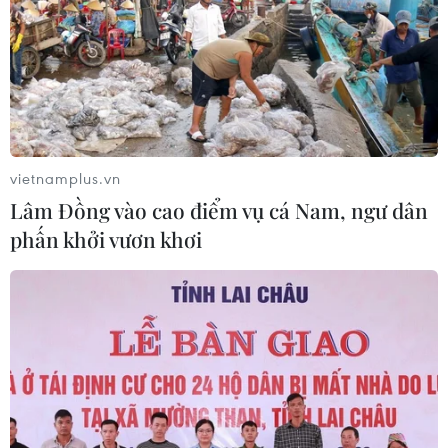
Phát triển mô hình AI giải mã “ngôn
ngữ của não bộ”
05/08/2026 23:26
vietnamplus.vn
Hưởng ứng Ngày An
Lâm Đồng vào cao điểm vụ cá Nam, ngư dân
ninh mạng Việt Nam: Những thông
phấn khởi vươn khơi
điệp thiết thực về an toàn số
05/08/2026 22:58
Ngoại giao khoa học-
công nghệ trở thành trụ cột mới của
nền đối ngoại Việt Nam
05/08/2026 14:56