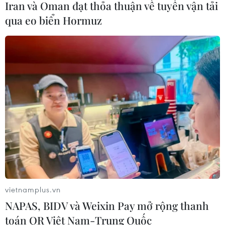
Iran và Oman đạt thỏa thuận về tuyến vận tải
khẩu sản phẩm phục vụ AI
qua eo biển Hormuz
05/08/2026 00:11
Xem thêm
CƠ QUAN CHỦ QUẢN: THÔNG TẤN XÃ VIỆT NAM
Tổng Biên tập: TRẦN TIẾN DUẨN
Phó Tổng Biên tập: NGUYỄN THỊ TÁM, KHÚC THANH
vietnamplus.vn
THỦY
NAPAS, BIDV và Weixin Pay mở rộng thanh
toán QR Việt Nam-Trung Quốc