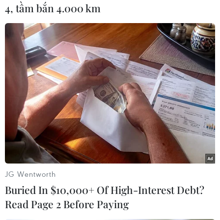
4, tầm bắn 4.000 km
Trên cơ sở mạng 5G, Chính phủ Hàn Quốc có kế
hoạch tạo ra các dịch vụ và thị trường mới như
thành phố thông minh, nhà máy thông minh và
mạng lưới y tế thông minh./.
(TTXVN/Vietnam+)
JG Wentworth
Buried In $10,000+ Of High-Interest Debt?
Read Page 2 Before Paying