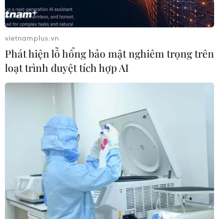
vietnamplus.vn
Phát hiện lỗ hổng bảo mật nghiêm trọng trên
loạt trình duyệt tích hợp AI
TIN CÙNG CHUYÊN MỤC
Google Wallet cho phép phụ huynh
thiết lập số dư an toàn của con cái
06/08/2026 23:44
ChatGPT cung cấp tính năng chat