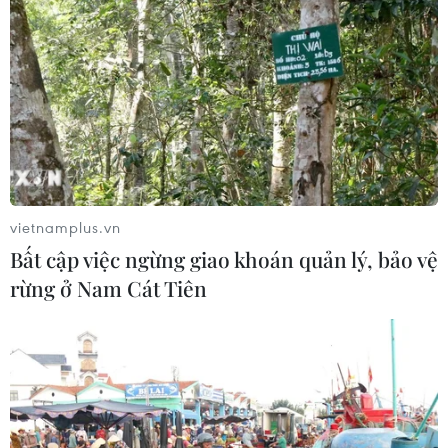
Thủ tướng: Bảo đảm an ninh mạng
phải gắn kết giữa bảo vệ hệ thống và
con người
06/08/2026 02:30
Công nghệ Robot Da Vinci
vietnamplus.vn
nâng cao năng lực phẫu thuật
Bất cập việc ngừng giao khoán quản lý, bảo vệ
chuyên sâu tại Bệnh viện K
rừng ở Nam Cát Tiên
06/08/2026 02:13
Chọn đúng đầu tàu: Danh mục
doanh nghiệp nhà nước mạnh và bài
toán giao nhiệm vụ
06/08/2026 00:56