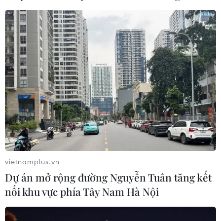
06/08/2026 09:40
Meta tung công cụ AI lập trình tự
động cho nhà phát triển
06/08/2026 06:40
Doanh thu AI của Microsoft phụ
thuộc phần lớn vào đối tác OpenAI
06/08/2026 06:31
vietnamplus.vn
Dự án mở rộng đường Nguyễn Tuân tăng kết
Tây Ninh: Tạo điều kiện hình thành
nối khu vực phía Tây Nam Hà Nội
doanh nghiệp công nghệ chiến lược
06/08/2026 04:45