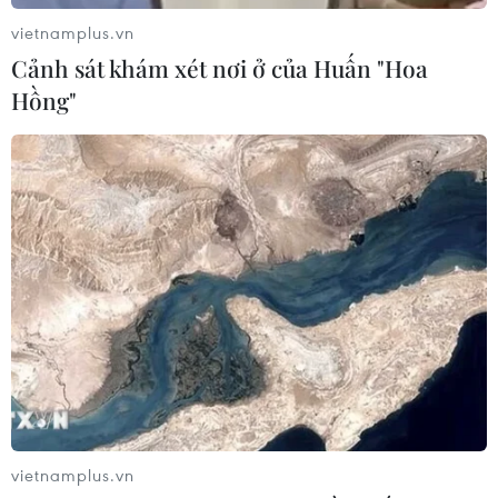
Lần đầu tiên vinh danh doanh
vietnamplus.vn
nghiệp kiến tạo đất nước tại Better
Cảnh sát khám xét nơi ở của Huấn "Hoa
Choice Awards
Hồng"
05/08/2026 09:30
VNPT-VRG và cái “bắt tay” chiến
lược của để xây mô hình khu công
nghiệp công nghệ số
05/08/2026 02:59
Doanh thu của Apple tại Ấn Độ lần
đầu vượt 10 tỷ USD
05/08/2026 00:53
vietnamplus.vn
Mexico đứng thứ hai thế giới về xuất