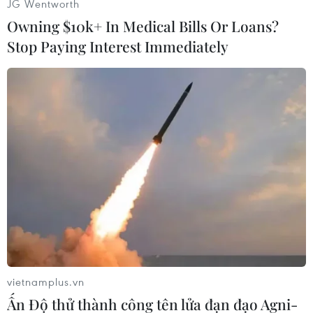
JG Wentworth
Khoản tiền trên sẽ được giải ngân từ năm nay
Owning $10k+ In Medical Bills Or Loans?
đến năm 2022 để mở rộng thị trường bảo mật
Stop Paying Interest Immediately
thông tin lên quy mô 14 nghìn tỷ won (gần 12 tỷ
USD) và tạo ra 10.000 việc làm.
Ông Moon Jae-in nhấn mạnh rằng bảo mật
thông tin là chìa khóa thành công của cuộc cách
mạng công nghiệp lần thứ 4 và sự bền vững của
nền kinh tế dữ liệu.
Theo ông, Hàn Quốc cần trở thành một quốc gia
xử lý dữ liệu một cách an toàn nhất, chứ không
chỉ là một quốc gia sử dụng dữ liệu tốt nhất. Cụ
thể, ông nói thêm 5G là một nền tảng chính
trong "nền kinh tế dữ liệu," cho phép dữ liệu
vietnamplus.vn
được truyền nhanh hơn tới 20 lần so với hệ
Ấn Độ thử thành công tên lửa đạn đạo Agni-
thống cũ.