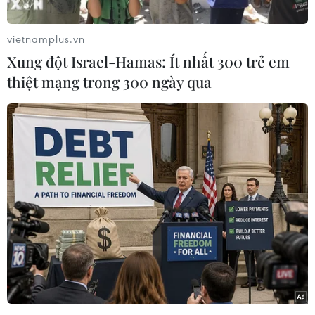
cường bảo mật thông tin.
Theo phóng viên TTXVN tại Seoul, tuyên bố của
vietnamplus.vn
Tổng thống Moon Jae-in được Thứ trưởng Khoa
Xung đột Israel-Hamas: Ít nhất 300 trẻ em
học và Công nghệ Thông tin Min Won-ki đọc
thiệt mạng trong 300 ngày qua
trong một buổi lễ được tổ chức tại khách sạn
Lotte Hotel World ở phía Đông Seoul, chào
mừng Ngày bảo mật thông tin lần thứ 8.
Tuyên bố nhấn mạnh: "Bằng cách tăng cường
nền tảng bảo mật thông tin, (Chính phủ) sẽ bảo
vệ cơ sở hạ tầng cốt lõi trong kỷ nguyên Cách
mạng công nghiệp lần thứ tư như dữ liệu lớn,
trí tuệ nhân tạo và Internet vạn vật."
[Hàn Quốc sẽ đứng đầu thế giới về đầu tư cho
thiết bị chip bán dẫn]