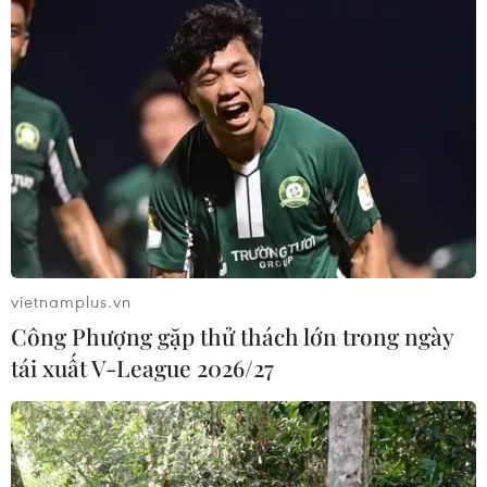
Việt Nam hướng tới làm
chủ 10 công nghệ lõi vào năm 2030
06/08/2026 04:38
Ngày An ninh mạng Việt Nam: Kiến
tạo không gian mạng an toàn, nhân
văn
vietnamplus.vn
06/08/2026 02:49
Công Phượng gặp thử thách lớn trong ngày
tái xuất V-League 2026/27
Thủ tướng Lê Minh Hưng
phát động hưởng ứng ngày An ninh
mạng Việt Nam
06/08/2026 02:39