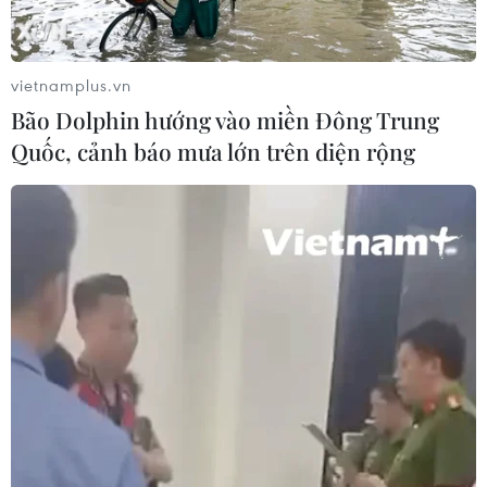
AI của Anthropic và OpenAI có thể
xóa dấu vết, giả danh tính khi bị bắt
quả tang
vietnamplus.vn
05/08/2026 11:00
Bão Dolphin hướng vào miền Đông Trung
Quốc, cảnh báo mưa lớn trên diện rộng
Hà Nội tạo không gian
thử nghiệm cho AI, bán dẫn, robot và
công nghệ chiến lược
05/08/2026 10:58
Hỗ trợ phụ nữ tỉnh miền núi, biên
giới khởi nghiệp gắn với khoa học
công nghệ
05/08/2026 09:39