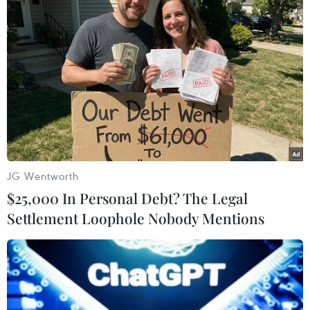
JG Wentworth
Samsung khuyến cáo khách hàng quét
$25,000 In Personal Debt? The Legal
virus trên các tivi OLED
Settlement Loophole Nobody Mentions
19/06/2019 12:35
Một số khách hàng của Samsung đã nhận được cảnh
báo sau khi công ty này đăng trên tài khoản Twitter kêu
gọi chủ sở hữu tivi thông minh của hãng điện tử Hàn
Quốc thực hiện quét virus trên tivi.