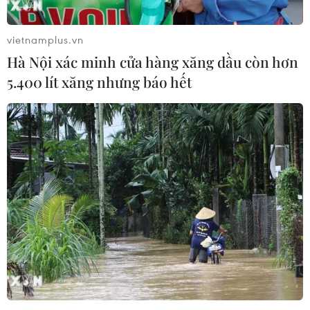
vietnamplus.vn
Hà Nội xác minh cửa hàng xăng dầu còn hơn
5.400 lít xăng nhưng báo hết