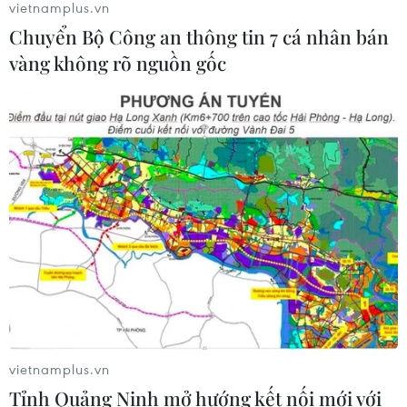
vietnamplus.vn
2030
Chuyển Bộ Công an thông tin 7 cá nhân bán
06/08/2026 12:24
vàng không rõ nguồn gốc
Tuyên Quang khẩn trương khắc
phục sạt lở trên các tuyến giao thông
06/08/2026 11:54
Thi công trở lại dự án sửa chữa Quốc
lộ 30 sau phản ánh của TTXVN
06/08/2026 09:42
Hà Nội tăng tốc thi công
vietnamplus.vn
đường Vành đai 1 đoạn Hoàng Cầu-
Tỉnh Quảng Ninh mở hướng kết nối mới với
Voi Phục