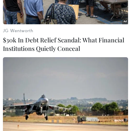
JG Wentworth
$30k In Debt Relief Scandal: What Financial
Institutions Quietly Conceal
Máy bay của hai hãng hàng không Vietnam Airlines và Jetstar
Pacific. (Ảnh: Việt Hùng/Vietnam+)
Nhằm đáp ứng nhu cầu đi lại tăng cao của hành
khách dịp cao điểm nghỉ lễ 30/4-1/5, Vietnam
Airlines và Jetstar Pacific sẽ cung ứng gần 1
triệu chỗ (xấp xỉ 4.700 chuyến bay) trên các