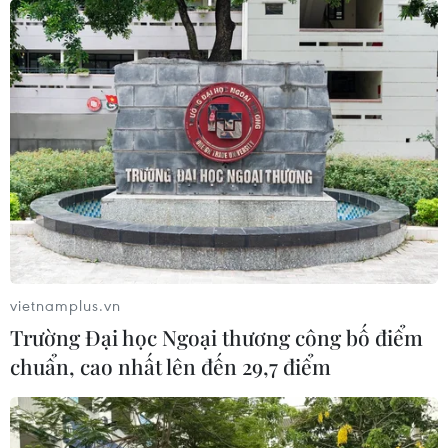
Ngắm 'siêu tàu bay' Airbus A350
của Vietnam Airlines
01/04/2019 07:11
Dự kiến trong tháng Tư này, Vietnam Airlines sẽ đón
nhận máy bay thứ 14-chiếc cuối cùng trong hợp đồng
thuê, mua A350 của hãng với Airbus.
vietnamplus.vn
Trường Đại học Ngoại thương công bố điểm
chuẩn, cao nhất lên đến 29,7 điểm