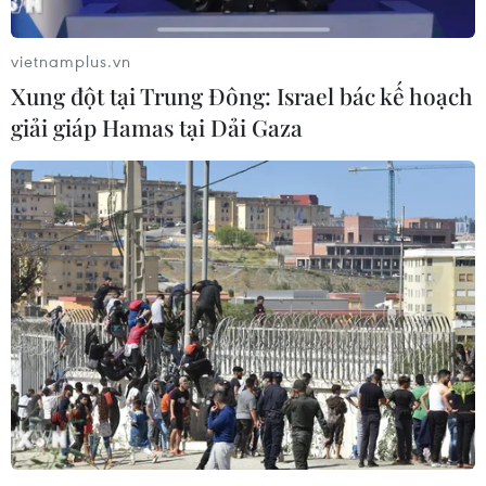
vietnamplus.vn
Xung đột tại Trung Đông: Israel bác kế hoạch
giải giáp Hamas tại Dải Gaza
Vietnam Airlines bán vé máy bay rẻ nội
địa cho đoàn viên, thanh niên
25/03/2019 02:19
Hành khách có độ tuổi từ 15 đến 35 sẽ có cơ hội sở hữu
vé máy bay chỉ từ 360.000 đồng/khách/chiều của
Vietnam Airlines nhân dịp kỷ niệm 88 năm ngày thành
lập Đoàn Thanh niên Cộng sản Hồ Chí Minh.