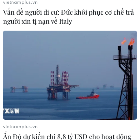
vietnamplus.vn
Vấn đề người di cư: Đức khôi phục cơ chế trả
người xin tị nạn về Italy
Vietnam Airlines, Jetstar cung ứng gần
420.000 chỗ dịp nghỉ lễ Giỗ Tổ
vietnamplus.vn
26/03/2019 07:41
Ấn Độ dự kiến chi 8,8 tỷ USD cho hoạt động