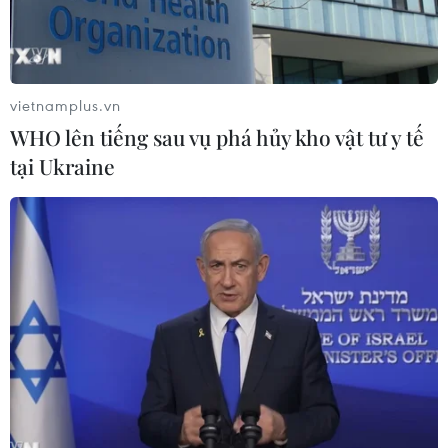
vietnamplus.vn
WHO lên tiếng sau vụ phá hủy kho vật tư y tế
tại Ukraine
Vietnam Airlines, Jetstar tăng 4.300 chỗ
bay đến ‘thủ phủ’ càphê
11/03/2019 04:19
Trong vai trò nhà vận chuyển chính thức, các hãng hàng
không Vietnam Airlines và Jetstar Pacific đã tăng 4.500
chỗ bay đến lễ hội Càphê Buôn Ma Thuột.