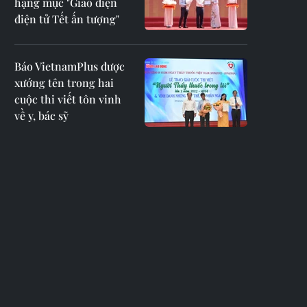
hạng mục "Giao diện
điện tử Tết ấn tượng"
Báo VietnamPlus được
xướng tên trong hai
cuộc thi viết tôn vinh
về y, bác sỹ