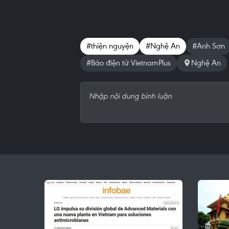
#thiện nguyện
#Nghệ An
#Anh Sơn
#Báo điện tử VietnamPlus
Nghệ An