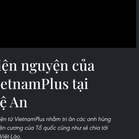
iện nguyện của
ietnamPlus tại
ệ An
ện tử VietnamPlus nhằm tri ân các anh hùng
iên cương của Tổ quốc cũng như sẻ chia tới
Việt-Lào.