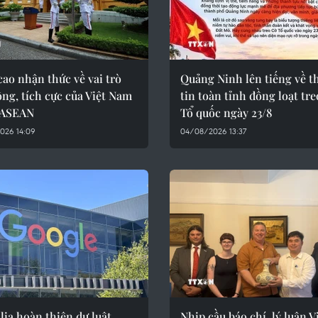
ao nhận thức về vai trò
Quảng Ninh lên tiếng về t
ng, tích cực của Việt Nam
tin toàn tỉnh đồng loạt tre
 ASEAN
Tổ quốc ngày 23/8
026 14:09
04/08/2026 13:37
lia hoàn thiện dự luật
Nhịp cầu báo chí, lý luận V