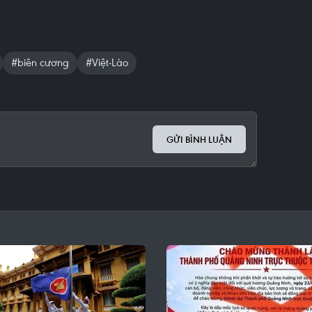
#biên cương
#Việt-Lào
GỬI BÌNH LUẬN