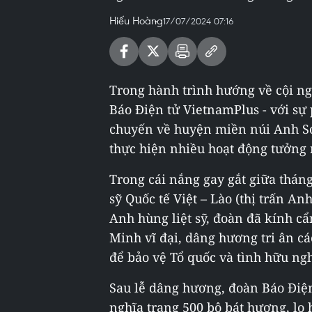
Hiếu Hoàng
17/07/2024 07:16
Trong hành trình hướng về cội ng
Báo Điện tử VietnamPlus - với sự
chuyến về huyện miền núi Anh Sơn
thực hiện nhiều hoạt động tưởng 
Trong cái nắng gay gắt giữa tháng
sỹ Quốc tế Việt – Lào (thị trấn A
Anh hùng liệt sỹ, đoàn đã kính c
Minh vĩ đại, dâng hương tri ân c
để bảo vệ Tổ quốc và tình hữu ngh
Sau lễ dâng hương, đoàn Báo Điện
nghĩa trang 500 bộ bát hương, lọ