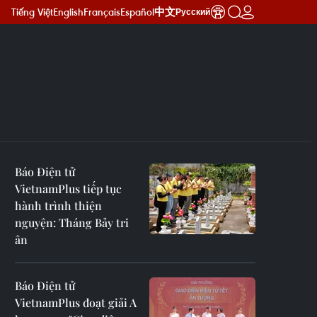
Tiếng Việt
English
Français
Español
中文
Русский
Báo Điện tử
VietnamPlus tiếp tục
hành trình thiện
nguyện: Tháng Bảy tri
ân
Báo Điện tử
VietnamPlus đoạt giải A