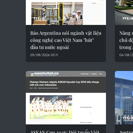
Báo Argentina nói ngành vật liệu
Nâng c
công nghệ cao Việt Nam "hút"
chủ độ
đầu tư nước ngoài
trong
05/08/2026 03:11
04/08/2
ASEAN Cup 2026: Đội tuyển Việt
Austra