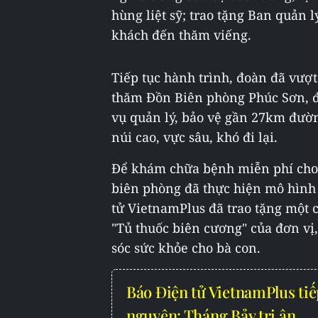
hùng liệt sỹ; trao tặng Ban quản
khách đến thăm viếng.
Tiếp tục hành trình, đoàn đã vượ
thăm Đồn Biên phòng Phúc Sơn, đ
vụ quản lý, bảo vệ gần 27km đườn
núi cao, vực sâu, khó đi lại.
Để khám chữa bệnh miễn phí cho 
biên phòng đã thực hiện mô hình 
tử VietnamPlus đã trao tặng một 
"Tủ thuốc biên cương" của đơn vị
sóc sức khỏe cho bà con.
Báo Điện tử VietnamPlus tiế
nguyện: Tháng Bảy tri ân