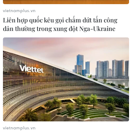
vietnamplus.vn
Liên hợp quốc kêu gọi chấm dứt tấn công
dân thường trong xung đột Nga-Ukraine
Hàng nghìn người Syria ra đường
mừng Aleppo được giải phóng
13/12/2016 04:29
Tối 12/12, hàng nghìn người dân ở Aleppo, Syria đã đổ
ra đường phố ăn mừng sau khi quân chính phủ tuyên
bố giải phóng thành phố này.
vietnamplus.vn