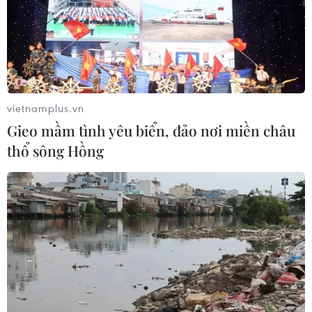
TIN LIÊN QUAN
vietnamplus.vn
Gieo mầm tình yêu biển, đảo nơi miền châu
thổ sông Hồng
Nga: Hơn 700 phần tử nổi dậy Syria đã hạ