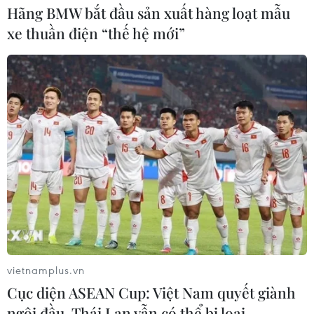
Hãng BMW bắt đầu sản xuất hàng loạt mẫu
xe thuần điện “thế hệ mới”
vietnamplus.vn
Cục diện ASEAN Cup: Việt Nam quyết giành
ngôi đầu, Thái Lan vẫn có thể bị loại