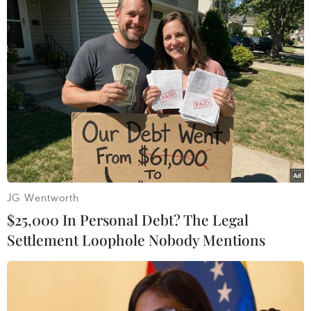
tổ chức này để xác định chuyện gì đang xảy ra ở thành
phố bị bao vây Aleppo.
JG Wentworth
$25,000 In Personal Debt? The Legal
Settlement Loophole Nobody Mentions
Nga chỉ trích phương Tây tuyên bố sai sự