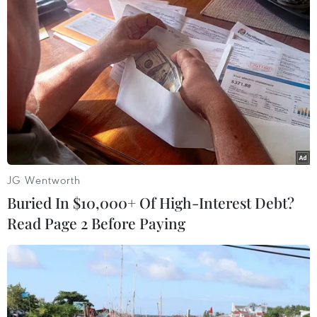
hành động bạo lực nhằm vào dân thường trong
vài ngày qua. Ông kêu gọi tất cả các bên tôn
trọng luật nhân đạo quốc tế và ngừng các hành
động bạo lực, hành quyết và tội ác. Ông cho biết
thêm rằng AL không có thẩm quyền hành động
liên quan đến cuộc khủng hoảng tại Syria,
nhưng sẽ không ngừng chỉ trích các tội ác dã
man tại đây và sẽ tiếp tục phối hợp với các bên
liên quan để chấm dứt đổ máu./.
JG Wentworth
Buried In $10,000+ Of High-Interest Debt?
(TTXVN/Vietnam+)
Read Page 2 Before Paying