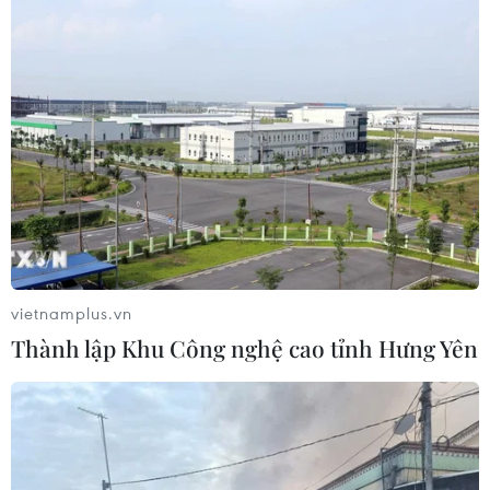
04/08/2026 05:06
Iran đề xuất thành lập liên minh an
ninh giữa các nước Hồi giáo trong
khu vực
04/08/2026 03:21
Iran ra điều kiện gì với Mỹ
trước khi mở lại Eo biển Hormuz?
vietnamplus.vn
03/08/2026 16:12
Thành lập Khu Công nghệ cao tỉnh Hưng Yên
Iran tuyên bố chưa đạt đủ điều kiện
để mở lại eo biển Hormuz
03/08/2026 15:59