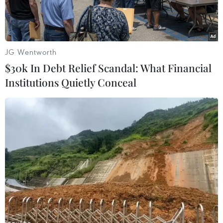
JG Wentworth
$30k In Debt Relief Scandal: What Financial
Institutions Quietly Conceal
Người dân Syria vui mừng sau khi quận Mogambo của thành
phố Aleppo được giải phóng ngày 12/12. (Nguồn: AFP/TTXVN)
Thành phố Aleppo của Syria nên là nơi chấm
dứt chiến dịch theo đuổi một chiến thắng quân
sự, thay vì là nơi khởi đầu của một chiến dịch
quân sự rộng lớn hơn tại một quốc gia đã bị