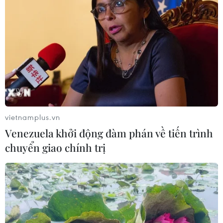
thật về vấn đề Syria
13/12/2016 15:04
Ngoại trưởng Nga đã chỉ trích những tuyên bố sai sự
thật của phương Tây về hành động của Nga tại Syria,
nhấn mạnh điều đó cản trở Moskva hỗ trợ Syria giải
quyết cuộc xung đột và tái thiết hòa bình.
vietnamplus.vn
Venezuela khởi động đàm phán về tiến trình
chuyển giao chính trị