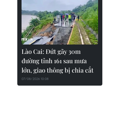
Lào Cai: Đứt gãy 30m
đường tỉnh 161 sau mưa
lớn, giao thông bị chia cắt
07/08/2026 10:08