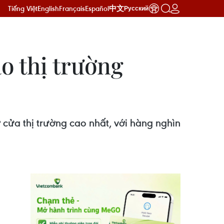
Tiếng Việt
English
Français
Español
中文
Русский
o thị trường
ửa thị trường cao nhất, với hàng nghìn