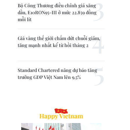
Bộ Công Thương điều chỉnh giá xăng
dầu, E10RON95-III ở mức 22.859 đồng
mỗi lít
Giá vàng thế giới chấm dứt chuỗi giảm,
tăng mạnh nhất kể từ hồi tháng 2
Standard Chartered nâng dự báo tăng
trưởng GDP Việt Nam lên 9,5%