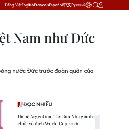
Tiếng Việt
English
Français
Español
中文
Русский
Việt Nam như Đức
 bóng nước Đức trước đoàn quân của
ĐỌC NHIỀU
Hạ bệ Argentina, Tây Ban Nha giành
chức vô địch World Cup 2026