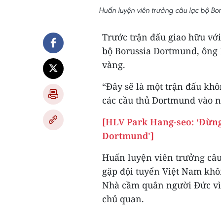
Huấn luyện viên trưởng câu lạc bộ Bo
Trước trận đấu giao hữu với
bộ Borussia Dortmund, ông 
vàng.
“Đây sẽ là một trận đấu khô
các cầu thủ Dortmund vào ng
[HLV Park Hang-seo: ‘Đừng
Dortmund']
Huấn luyện viên trưởng câu
gặp đội tuyển Việt Nam khô
Nhà cầm quân người Đức vì 
chủ quan.