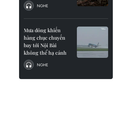
NGHE
Mưa dông khiến
hàng chục chuyến
bay tới Nội Bài
không thể hạ cánh
NGHE