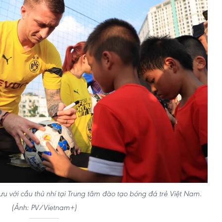
lưu với cầu thủ nhí tại Trung tâm đào tạo bóng đá trẻ Việt Nam.
(Ảnh: PV/Vietnam+)