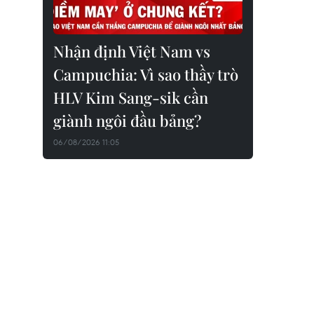
Nhận định Việt Nam vs
Campuchia: Vì sao thầy trò
HLV Kim Sang-sik cần
giành ngôi đầu bảng?
06/08/2026 11:05