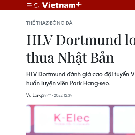
THỂ THAO
BÓNG ĐÁ
HLV Dortmund lo 
thua Nhật Bản
HLV Dortmund đánh giá cao đội tuyển V
huấn luyện viên Park Hang-seo.
Vũ Long
29/11/2022 12:39