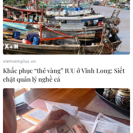
vietnamplus.vn
Khắc phục “thẻ vàng” IUU ở Vĩnh Long: Siết
chặt quản lý nghề cá
Những 'điểm đen' giao thông trên
tuyến Quốc lộ 6 tại Sơn La
23/09/2019 03:49
Do đặc thù địa hình vùng cao, đèo dốc quanh co, trên