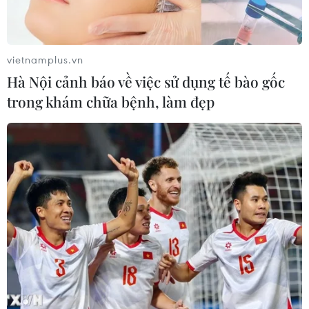
vietnamplus.vn
Hà Nội cảnh báo về việc sử dụng tế bào gốc
trong khám chữa bệnh, làm đẹp
TIN CÙNG CHUYÊN MỤC
Cần xử lý dứt điểm việc tập kết gỗ ở
hành lang an toàn giao thông Quốc
lộ 22B
07/08/2026 04:31