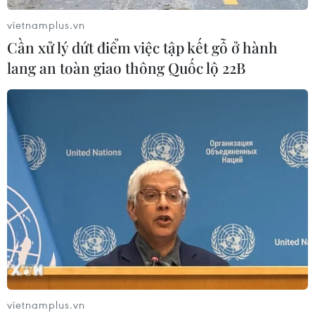
vietnamplus.vn
Cần xử lý dứt điểm việc tập kết gỗ ở hành
lang an toàn giao thông Quốc lộ 22B
Quảng Trị: Tai nạn giao thông tại 'điểm
đen' ở thành phố Đông Hà
27/10/2019 04:58
Tại "điểm đen giao thông" - nơi giao nhau giữa các
đường Lê Duẩn, Bùi Thị Xuân, Quốc lộ 1A, thuộc thành
phố Đông Hà, tỉnh Quảng Trị đã từng xảy ra nhiều vụ tai
nạn đáng tiếc.
vietnamplus.vn