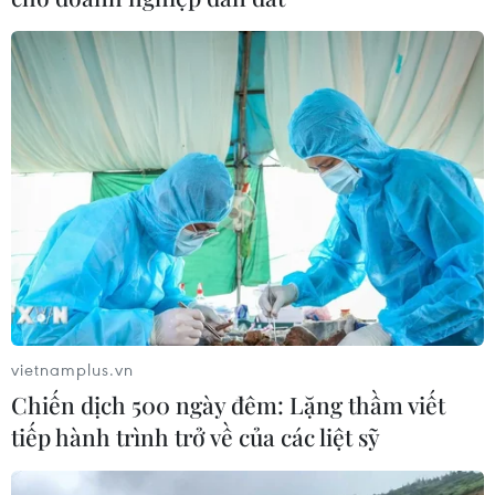
mặt đường...
vietnamplus.vn
Chiến dịch 500 ngày đêm: Lặng thầm viết
tiếp hành trình trở về của các liệt sỹ