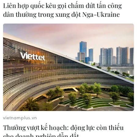
Liên hợp quốc kêu gọi chấm dứt tấn công
dân thường trong xung đột Nga-Ukraine
Quốc lộ ''tử thần'' và sự trả giá bằng mạng
sống người đi đường
07/11/2019 07:44
Người tham gia giao thông trên tuyến Quốc lộ 5 vẫn
vietnamplus.vn
“đánh đu” với tử thần khi lượng xe đông, hạ tầng xuống
Thưởng vượt kế hoạch: động lực còn thiếu
cấp, nhà dân hay cơ sở sản xuất kinh doanh bám sát
cho doanh nghiệp dẫn dắt