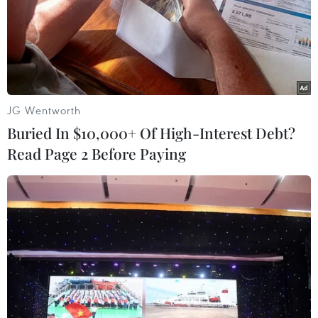
tuyến đường xuất hiện nhiều “điểm đen” tiềm ẩn nguy
cơ tai nạn giao thông, nhất là đoạn đi qua huyện Vân
Hồ chỉ 22km nhưng có tới 12 điểm.
JG Wentworth
Buried In $10,000+ Of High-Interest Debt?
Read Page 2 Before Paying
Nhiều “điểm đen” tiềm ẩn nguy cơ tai nạn