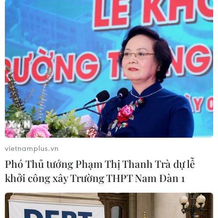
Theo báo cáo của Ban An toàn giao thông tỉnh
Quảng Ninh, 10 tháng năm 2019, địa bàn tỉnh
đã xảy ra 79 vụ tai nạn giao thông, làm 52 người
tử vong và 61 người bị thương (so với cùng kỳ
năm 2018, tai nạn giao thông trên địa bàn tỉnh
Quảng Ninh tăng cả ba tiêu chí)./.
(TTXVN/Vietnam+)
vietnamplus.vn
Phó Thủ tướng Phạm Thị Thanh Trà dự lễ
khởi công xây Trường THPT Nam Đàn 1