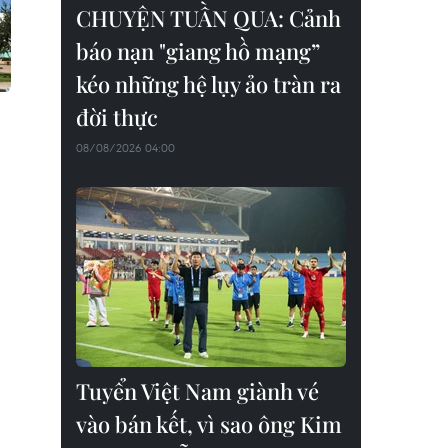
CHUYỆN TUẦN QUA: Cảnh
báo nạn "giang hồ mạng”
kéo những hệ lụy ảo tràn ra
đời thực
08/08/2026 04:00
Tuyển Việt Nam giành vé
vào bán kết, vì sao ông Kim