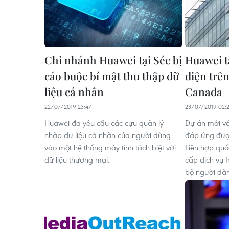
Chi nhánh Huawei tại Séc bị
Huawei t
cáo buộc bí mật thu thập dữ
diện trên
liệu cá nhân
Canada
22/07/2019 23:47
23/07/2019 02:
Huawei đã yêu cầu các cựu quản lý
Dự án mới v
nhập dữ liệu cá nhân của người dùng
đáp ứng được
vào một hệ thống máy tính tách biệt với
Liên hợp qu
dữ liệu thương mại.
cấp dịch vụ I
bộ người dâ