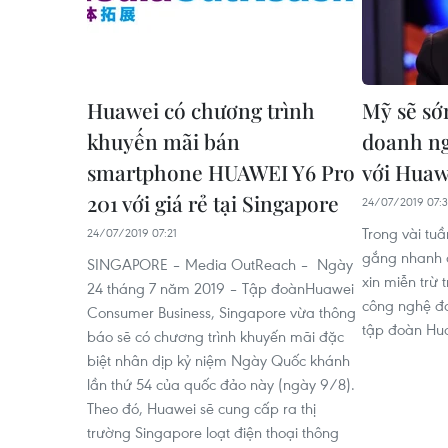
Huawei có chương trình
Mỹ sẽ sớ
khuyến mãi bán
doanh ng
smartphone HUAWEI Y6 Pro
với Huaw
201 với giá rẻ tại Singapore
24/07/2019 07:
Trong vài tuầ
24/07/2019 07:21
gắng nhanh c
SINGAPORE – Media OutReach – Ngày
xin miễn trừ 
24 tháng 7 năm 2019 – Tập đoànHuawei
công nghệ đa
Consumer Business, Singapore vừa thông
tập đoàn Hu
báo sẽ có chương trình khuyến mãi đặc
biệt nhân dịp kỷ niệm Ngày Quốc khánh
lần thứ 54 của quốc đảo này (ngày 9/8).
Theo đó, Huawei sẽ cung cấp ra thị
trường Singapore loạt điện thoại thông