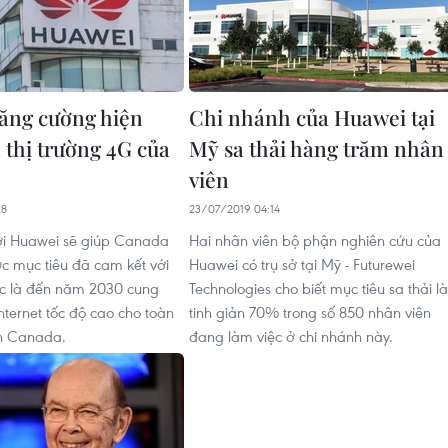
ăng cường hiện
Chi nhánh của Huawei tại
 thị trường 4G của
Mỹ sa thải hàng trăm nhân
viên
28
23/07/2019 04:14
ới Huawei sẽ giúp Canada
Hai nhân viên bộ phận nghiên cứu của
 mục tiêu đã cam kết với
Huawei có trụ sở tại Mỹ - Futurewei
ốc là đến năm 2030 cung
Technologies cho biết mục tiêu sa thải là
nternet tốc độ cao cho toàn
tinh giản 70% trong số 850 nhân viên
n Canada.
đang làm việc ở chi nhánh này.