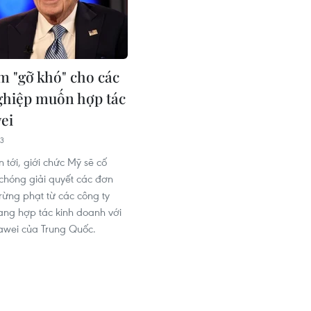
m "gỡ khó" cho các
hiệp muốn hợp tác
ei
33
n tới, giới chức Mỹ sẽ cố
hóng giải quyết các đơn
trừng phạt từ các công ty
ng hợp tác kinh doanh với
awei của Trung Quốc.