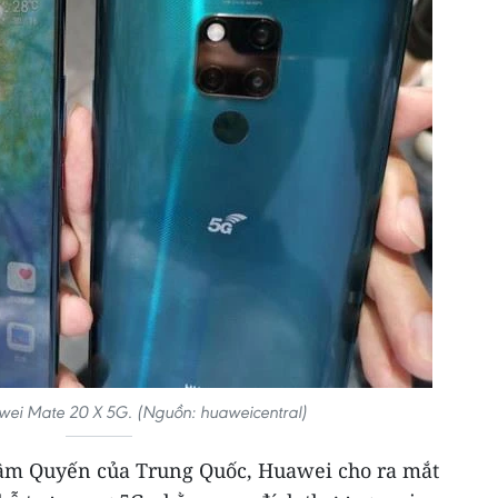
wei Mate 20 X 5G. (Nguồn: huaweicentral)
hâm Quyến của Trung Quốc, Huawei cho ra mắt