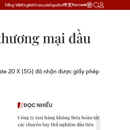
Tiếng Việt
English
Français
Español
中文
Русский
 thương mại đầu
ate 20 X (5G) đã nhận được giấy phép
ĐỌC NHIỀU
Công ty taxi hàng không Beta hoàn tất
các chuyến bay thử nghiệm đầu tiên