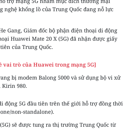
n hỗ trợ mạng 5G nhằm mục đích thương mại
ng nghệ khổng lồ của Trung Quốc đang nỗ lực
g He Gang, Giám đốc bộ phận điện thoại di động
thoại Huawei Mate 20 X (5G) đã nhận được giấy
tiên của Trung Quốc.
ề vai trò của Huawei trong mạng 5G]
trang bị modem Balong 5000 và sử dụng bộ vi xử
 Kirin 980.
i động 5G đầu tiên trên thế giới hỗ trợ đồng thời
one/non-standalone).
(5G) sẽ được tung ra thị trường Trung Quốc từ