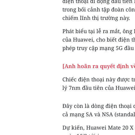
điện thoại di động đầu tiê
trong bối cảnh tập đoàn cô
chiếm lĩnh thị trường này.
Phát biểu tại lễ ra mắt, ôn
của Huawei, cho biết điện 
phép truy cập mạng 5G đầu 
[Anh hoãn ra quyết định v
Chiếc điện thoại này được 
lý 7nm đầu tiên của Huawei
Đây còn là dòng điện thoại d
cả mạng SA và NSA (standal
Dự kiến, Huawei Mate 20 X 