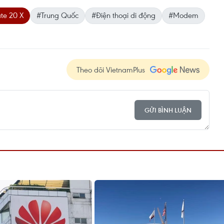
te 20 X
#Trung Quốc
#Điện thoại di động
#Modem
Theo dõi VietnamPlus
GỬI BÌNH LUẬN