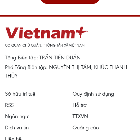
CƠ QUAN CHỦ QUẢN: THÔNG TẤN XÃ VIỆT NAM
Tổng Biên tập: TRẦN TIẾN DUẨN
Phó Tổng Biên tập: NGUYỄN THỊ TÁM, KHÚC THANH
THỦY
Sở hữu trí tuệ
Quy định sử dụng
RSS
Hỗ trợ
Ngôn ngữ
TTXVN
Dịch vụ tin
Quảng cáo
Liên hệ