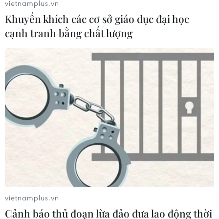
vietnamplus.vn
Khuyến khích các cơ sở giáo dục đại học
cạnh tranh bằng chất lượng
Nền kinh tế số sẽ chiếm
20% GDP Việt Nam vào năm 2025
08/12/2022 08:17
Việt Nam nằm trong số những quốc gia có tốc độ phát
vietnamplus.vn
triển Internet nhanh nhất thế giới và đây chính là tiền đề
Cảnh báo thủ đoạn lừa đảo đưa lao động thời
cho nền kinh tế số ngày một bùng nổ.