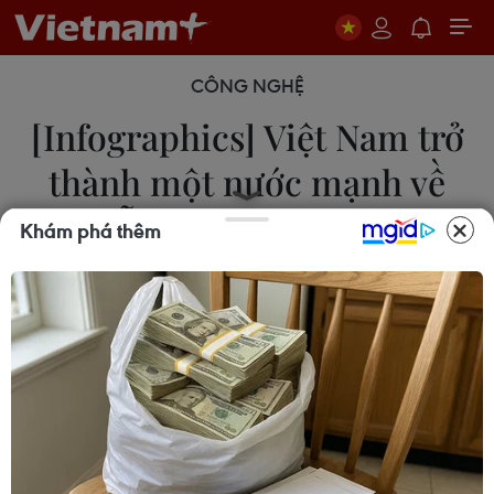
CÔNG NGHỆ
[Infographics] Việt Nam trở
thành một nước mạnh về
viễn thông-Internet
Khám phá thêm
Thanh Trà
12/12/2022 06:45
Việt Nam bắt đầu chậm so với thế giới 7 năm, tuy
nhiên sau 25 năm, Việt Nam đã vươn lên bắt kịp
và đi cùng các nước trong khu vực và trên thế giới,
trở thành một nước mạnh về viễn thông.