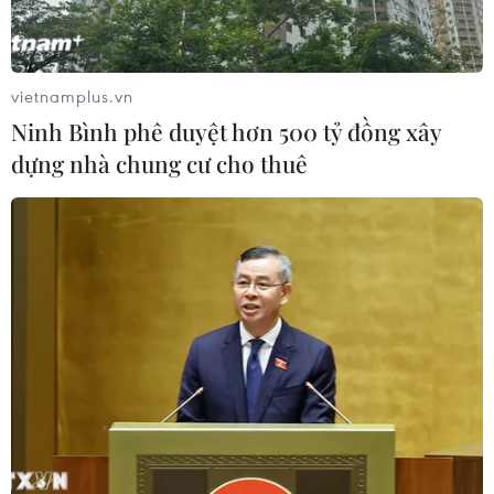
Hà Nội tạo không gian
thử nghiệm cho AI, bán dẫn, robot và
công nghệ chiến lược
vietnamplus.vn
05/08/2026 10:58
Ninh Bình phê duyệt hơn 500 tỷ đồng xây
dựng nhà chung cư cho thuê
Hỗ trợ phụ nữ tỉnh miền núi, biên
giới khởi nghiệp gắn với khoa học
công nghệ
05/08/2026 09:39
Lần đầu tiên vinh danh doanh
nghiệp kiến tạo đất nước tại Better
Choice Awards
05/08/2026 09:30