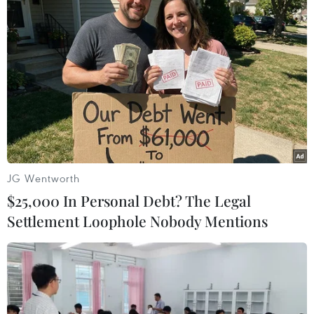
TIN LIÊN QUAN
JG Wentworth
$25,000 In Personal Debt? The Legal
Settlement Loophole Nobody Mentions
Doanh nghiệp chưa quan tâm đúng mức
tới sở hữu trí tuệ trên Internet
28/09/2022 13:25