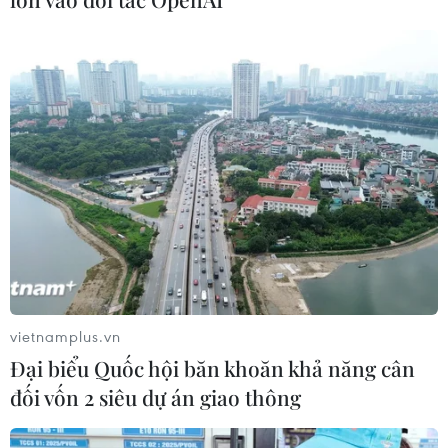
Tổng Biên tập: TRẦN TIẾN DUẨN
Phó Tổng Biên tập: NGUYỄN THỊ TÁM, KHÚC THANH
THỦY
Sở hữu trí tuệ
Quy định sử dụng
RSS
Hỗ trợ
Ngôn ngữ
TTXVN
Dịch vụ tin
Quảng cáo
Liên hệ
vietnamplus.vn
Đại biểu Quốc hội băn khoăn khả năng cân
Giấy phép số: 1374/GP-BTTTT do Bộ Thông tin và Truyền thông
đối vốn 2 siêu dự án giao thông
cấp ngày 11/9/2008.
Quảng cáo: Phó TBT Nguyễn Thị Tám: 093.5958688, Email: