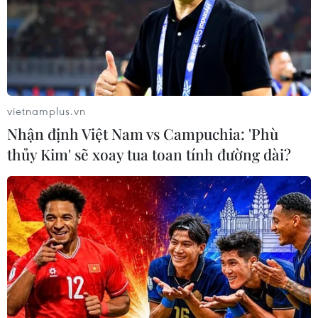
vietnamplus.vn
Nhận định Việt Nam vs Campuchia: 'Phù
thủy Kim' sẽ xoay tua toan tính đường dài?