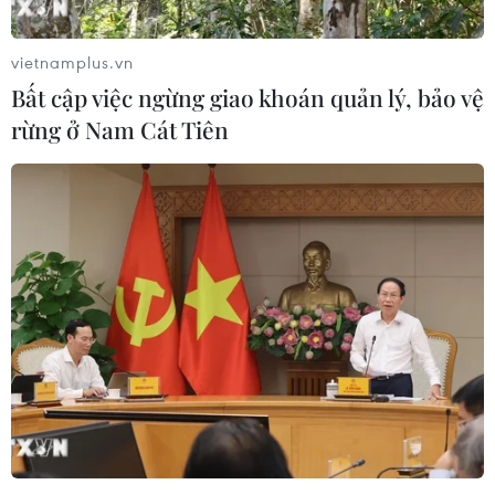
vietnamplus.vn
Bất cập việc ngừng giao khoán quản lý, bảo vệ
rừng ở Nam Cát Tiên
Hài hòa các tiêu chuẩn chung để thúc đẩy
lĩnh vực thương mại số
08/12/2022 07:47
Báo cáo kinh tế khu vực Đông Nam Á 2022 của Google,
Temasek&Bain cho thấy tổng số người dùng internet của
ASEAN đã tăng khoảng 20 triệu người từ 440 triệu năm
2021 lên mức 460 triệu người năm 2022.