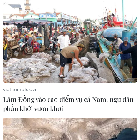
Ngày An ninh mạng Việt Nam: Kiến
tạo không gian mạng an toàn, nhân
văn
06/08/2026 02:49
Thủ tướng Lê Minh Hưng
phát động hưởng ứng ngày An ninh
mạng Việt Nam
vietnamplus.vn
06/08/2026 02:39
Lâm Đồng vào cao điểm vụ cá Nam, ngư dân
phấn khởi vươn khơi
Thủ tướng: Bảo đảm an ninh mạng
phải gắn kết giữa bảo vệ hệ thống và
con người
06/08/2026 02:30