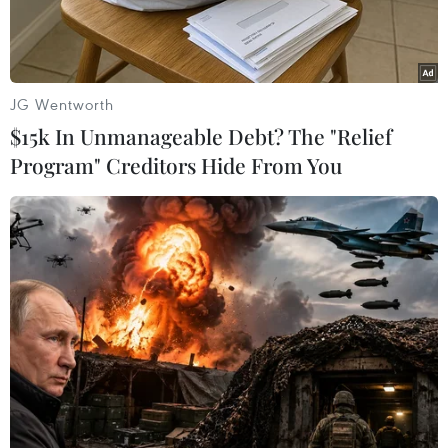
JG Wentworth
$15k In Unmanageable Debt? The "Relief
Program" Creditors Hide From You