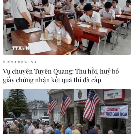
Cơ quan Nhà nước cô độc trên mặt trận thúc đẩy quyền
sở hữu trí tuệ trong khi doanh nghiệp chưa có những
nhận thức đầy đủ về việc bảo vệ quyền sở hữu trí tuệ
của mình trên môi trường mạng.
vietnamplus.vn
Vụ chuyên Tuyên Quang: Thu hồi, huỷ bỏ
giấy chứng nhận kết quả thi đã cấp