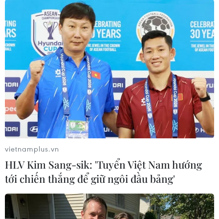
#Internet
#Internet Day
#25 Năm Internet
#Internet Việt Nam
#Dịch Vụ Internet
#Hiệp Hội Internet Việt Nam
vietnamplus.vn
Theo dõi VietnamPlus
HLV Kim Sang-sik: 'Tuyển Việt Nam hướng
tới chiến thắng để giữ ngôi đầu bảng'