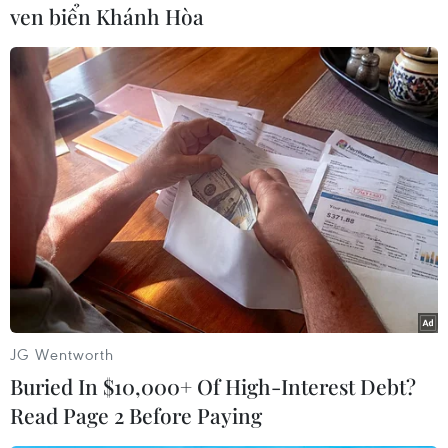
ven biển Khánh Hòa
Hạ tầng băng rộng di động đã phủ sóng 99,73%
số thôn trên toàn quốc; 19,79 triệu hộ gia đình
có cáp quang, đạt 72,4%. Hệ thống cáp quang đã
triển khai tới 100% các xã, phường, thị trấn,
91% thôn bản, 100% trường học./.
Thanh Trà
(Vietnam+)
JG Wentworth
Buried In $10,000+ Of High-Interest Debt?
Read Page 2 Before Paying