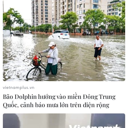
SafeGate Family là bộ giải pháp đầu tiên do Công ty
An ninh mạng thông minh - Smart Cyber Security của
Việt Nam cung cấp ra thị trường nhằm đảm bảo một
môi trường mạng an toàn.
vietnamplus.vn
Bão Dolphin hướng vào miền Đông Trung
Quốc, cảnh báo mưa lớn trên diện rộng