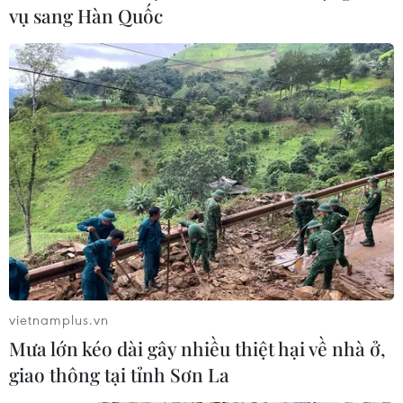
vụ sang Hàn Quốc
vietnamplus.vn
Ra mắt bộ giải pháp an toàn cho gia đình
Mưa lớn kéo dài gây nhiều thiệt hại về nhà ở,
và trẻ em trên mạng Internet
giao thông tại tỉnh Sơn La
09/12/2022 07:23