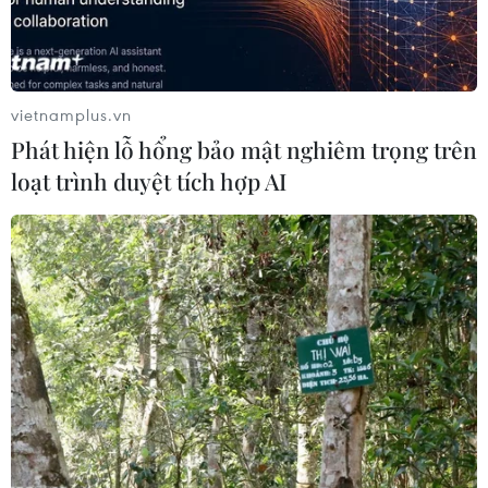
vietnamplus.vn
Internet là thành tố quan trọng của
Phát hiện lỗ hổng bảo mật nghiêm trọng trên
chuyển đổi số tại Việt Nam
loạt trình duyệt tích hợp AI
07/12/2022 04:06
Theo Thứ trưởng Bộ Thông tin và Truyền thông Phạm Đức
Long, Internet sẽ là hạ tầng thiết yếu quan trọng để thực
hiện chuyển đổi số quốc gia.