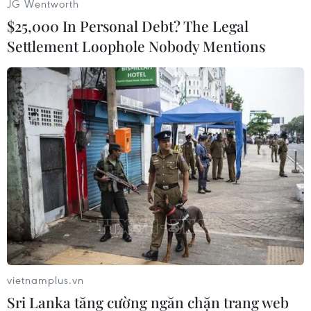
JG Wentworth
(Nhấp chuột để xem kích thước chuẩn)
$25,000 In Personal Debt? The Legal
Settlement Loophole Nobody Mentions
(TTXVN/Vietnam+)
vietnamplus.vn
Sri Lanka tăng cường ngăn chặn trang web