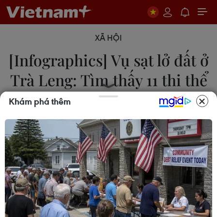
XÃ HỘI
[Infographics] Vụ sạt lở đất ở
Trà Leng: Tìm thấy 11 thi thể
nạn nhân
Khám phá thêm
29/10/2020 03:06
Tối 28/10, tại thôn 1, xã Trà Leng, huyện Nam Trà
My, tỉnh Quảng Nam xảy ra vụ sạt lở đất khiến 53
người bị vùi lấp; hiện đã tìm thấy thi thể 11 nạn
nhân.