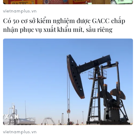
vietnamplus.vn
Có 50 cơ sở kiểm nghiệm được GACC chấp
nhận phục vụ xuất khẩu mít, sầu riêng
vietnamplus.vn