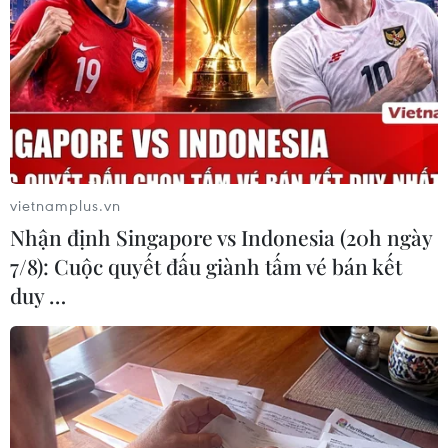
Nam Trà My, tỉnh Quảng Nam.
vietnamplus.vn
Nhận định Singapore vs Indonesia (20h ngày
7/8): Cuộc quyết đấu giành tấm vé bán kết
duy …
Quảng Nam: Họp khẩn, bàn cách cứu hộ
nạn nhân vụ sạt lở đất ở Trà Leng