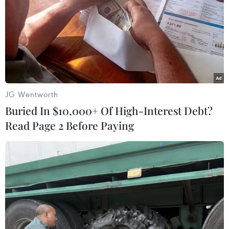
28/10/2020 17:16
Tối 28/10, Phó Thủ tướng Trịnh Đình Dũng cùng lãnh đạo
Bộ Quốc phòng, Bộ Công an, Quân khu 5 đã sang trụ
sở Bộ Chỉ huy quân sự tỉnh Quảng Nam để họp khẩn,
bàn biện pháp cứu hộ, cứu nạn.
JG Wentworth
Buried In $10,000+ Of High-Interest Debt?
Read Page 2 Before Paying