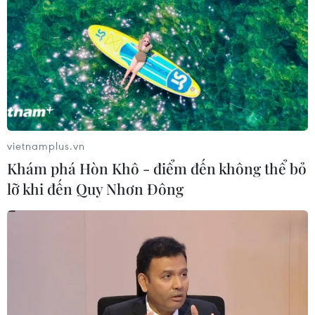
năm 2027
07/08/2026 08:28
Từ Quảng Ninh đến Quảng Trị chủ
động ứng phó với áp thấp nhiệt đới
07/08/2026 08:21
vietnamplus.vn
Khám phá Hòn Khô - điểm đến không thể bỏ
Bộ Xây dựng yêu cầu đầu tư hệ
lỡ khi đến Quy Nhơn Đông
thống trạm sạc điện trên cao tốc
Bắc-Nam
07/08/2026 08:15
Hành trình nối những cuộc đoàn
viên, đưa các Anh hùng liệt sỹ về với