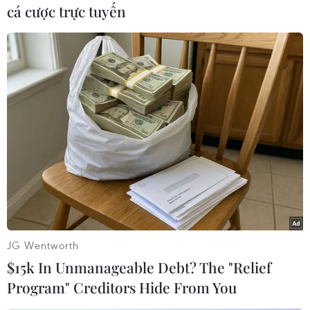
#xã Trà Leng
#sạt lở đất
#bị vùi lấp
#thi thể
cá cược trực tuyến
#nạn nhân
#Quảng Nam
TP. Đà Nẵng
Quảng Nam
Theo dõi VietnamPlus
TIN LIÊN QUAN
JG Wentworth
$15k In Unmanageable Debt? The "Relief
Program" Creditors Hide From You