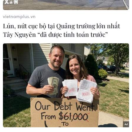
vietnamplus.vn
Lún, nứt cục bộ tại Quảng trường lớn nhất
Tây Nguyên “đã được tính toán trước”