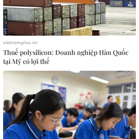
Bảo đảm chính xác, công khai điểm
chuẩn tuyển sinh các trường quân
đội
vietnamplus.vn
07/08/2026 12:26
Thuế polysilicon: Doanh nghiệp Hàn Quốc
tại Mỹ có lợi thế
Phát hiện đối tượng tàng trữ trái
phép vũ khí quân dụng
07/08/2026 12:25
Hai người trọng thương do cây đổ
ngang đường đè trúng
07/08/2026 12:16