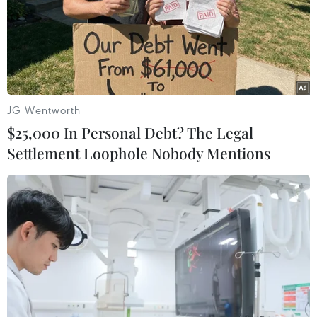
JG Wentworth
$25,000 In Personal Debt? The Legal
Bão số 9 giật tung các biển quảng
Settlement Loophole Nobody Mentions
cáo trên đường phố Quảng Ngãi
28/10/2020 13:47
Sau khoảng 2 giờ đổ bộ, bão số 9 đã gây ra nhiều thiệt
hại nặng nề tại địa phương Quảng Ngãi, khiến hàng
chục nghìn ngôi nhà bị tốc mái, hư hỏng.