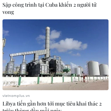
Sập công trình tại Cuba khiến 2 người tử
vong
TIN CÙNG CHUYÊN MỤC
Bộ Giáo dục và Đào tạo
công bố Khung kế hoạch thời gian
năm học
07/08/2026 23:54
vietnamplus.vn
Libya tiến gần hơn tới mục tiêu khai thác 2
Áp thấp nhiệt đới đổi hướng trên
vùng biển phía Đông khu vực vịnh
triệu thùng dầu mỗi ngày