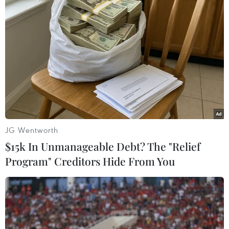
Theo dõi VietnamPlus
TIN LIÊN QUAN
JG Wentworth
$15k In Unmanageable Debt? The "Relief
Program" Creditors Hide From You