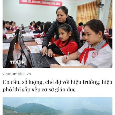
nhất Tây Nguyên “đã được tính toán
trước”
07/08/2026 09:27
Xem thêm
CƠ QUAN CHỦ QUẢN: THÔNG TẤN XÃ VIỆT NAM
vietnamplus.vn
Cơ cấu, số lượng, chế độ với hiệu trưởng, hiệu
Tổng Biên tập: TRẦN TIẾN DUẨN
phó khi sắp xếp cơ sở giáo dục
Phó Tổng Biên tập: NGUYỄN THỊ TÁM, KHÚC THANH
THỦY
Sở hữu trí tuệ
Quy định sử dụng