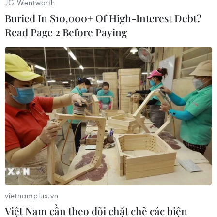
JG Wentworth
nhân bị vùi lấp tại Quảng Nam]
Buried In $10,000+ Of High-Interest Debt?
Tối 28/10, Phó Thủ tướng Trịnh Đình Dũng cùng
Read Page 2 Before Paying
lãnh đạo Bộ Quốc phòng, Bộ Công an, Quân khu
5 đã sang trụ sở Bộ Chỉ huy quân sự tỉnh Quảng
Nam để họp khẩn, bàn biện pháp cứu hộ, cứu
nạn.
Hiện nay, trên địa bàn tỉnh Quảng Nam đang bị
mất điện toàn tỉnh. Việc thông tin liên lạc với
các địa phương, nhất là các huyện miền núi gặp
nhiều khó khăn.
vietnamplus.vn
Việt Nam cần theo dõi chặt chẽ các biện