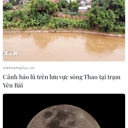
07/08/2026 14:20
Khởi tố, truy nã 3 đối tượng hoạt
động nhằm lật đổ chính quyền nhân
dân
07/08/2026 13:51
Bộ đội biên phòng Hà Tĩnh cứu nạn
vietnamplus.vn
thành công ngư dân gặp tai nạn trên
Cảnh báo lũ trên lưu vực sông Thao tại trạm
biển
Yên Bái
07/08/2026 13:38
Nứt núi, Thanh Hóa sơ tán khẩn cấp
nhiều hộ dân
07/08/2026 13:17