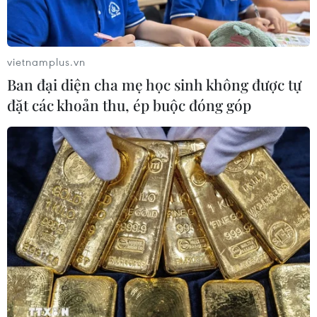
Cảnh báo lũ trên lưu vực sông Thao
tại trạm Yên Bái
vietnamplus.vn
07/08/2026 11:51
Ban đại diện cha mẹ học sinh không được tự
đặt các khoản thu, ép buộc đóng góp
Gỡ khó khăn triển khai dự án trọng
điểm quốc gia hồ Ka Pét
07/08/2026 11:24
Khắc phục "Thẻ vàng" IUU: Siết chặt
quản lý đội tàu
07/08/2026 10:49