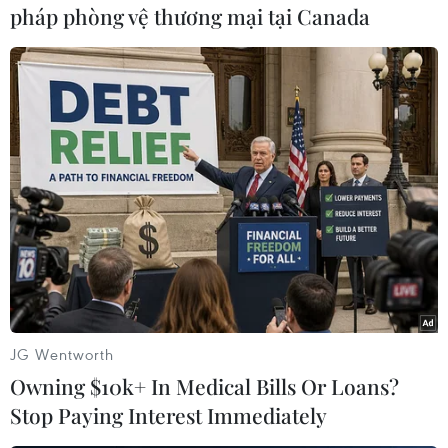
pháp phòng vệ thương mại tại Canada
Quang cảnh cuộc họp. Ảnh: baoquangnam.vn
Trên địa bàn huyện Nam Trà My có mưa vừa và
mưa to, nên công tác tìm kiếm các nạn nhân
chưa thể thực hiện được.
TTXVN sẽ tiếp tục thông tin về vụ việc./.
JG Wentworth
Owning $10k+ In Medical Bills Or Loans?
Stop Paying Interest Immediately
(TTXVN/Vietnam+)