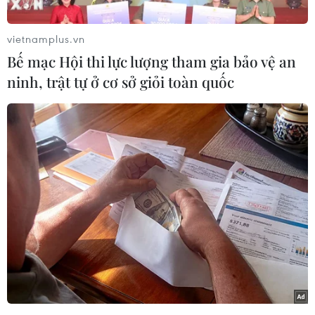
Trà My, tỉnh Quảng Nam, đã xảy ra một vụ sạt lở
đất, khiến nhiều người dân bị vùi lấp.
vietnamplus.vn
Bế mạc Hội thi lực lượng tham gia bảo vệ an
Thủ tướng Chính phủ Nguyễn Xuân Phúc cũng
ninh, trật tự ở cơ sở giỏi toàn quốc
đã có công điện gửi Ủy ban Quốc gia Ứng phó sự
cố thiên tai và tìm kiếm cứu nạn, Bộ trưởng
Quốc phòng, Tư lệnh Quân khu 5, Ủy ban nhân
dân tỉnh Quảng Nam về việc cứu hộ các nạn
nhân bị vùi lấp tại xã Trà Leng, huyện Nam Trà
My, tỉnh Quảng Nam.
Thủ tướng phủ yêu cầu các đơn vị liên quan
phối hợp với các lực lượng liên quan tập trung
bằng mọi biện pháp cần thiết để khẩn trương
cứu hộ, cứu nạn những người bị vùi lấp.
[Thủ tướng chỉ đạo cứu hộ ngay các nạn