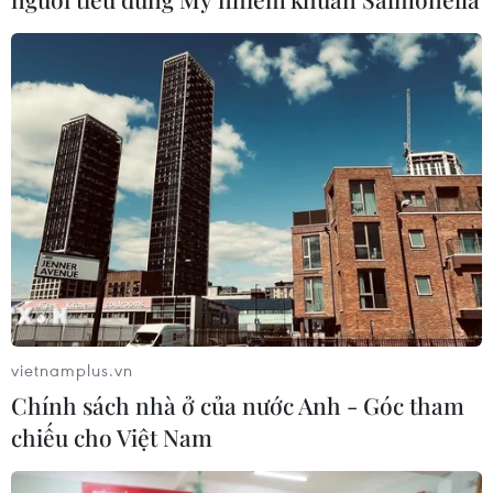
bị cháy nhà tại xóm Chăm La Ma
07/08/2026 09:52
Đồng chí Lê Quang Đạo - nhà lãnh
đạo tài năng của Đảng và cách mạng
Việt Nam
07/08/2026 09:49
Tháo gỡ dứt điểm vướng mắc hiện
hữu dự án Nhà máy điện hạt nhân
Ninh Thuận
vietnamplus.vn
07/08/2026 09:27
Chính sách nhà ở của nước Anh - Góc tham
chiếu cho Việt Nam
Lún, nứt cục bộ tại Quảng trường lớn