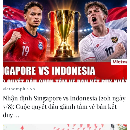
Quảng Nam: 3 người chết và mất tích, 5
người bị thương do bão số 9
28/10/2020 15:11
Bão số 9 tại Quảng Nam đã làm chết, mất tích 3 người,
bị thương 5 người và làm 13 nhà bị sạt lở, vùi lấp tại
huyện Phước Sơn; 30 nhà ở các huyện Phước Sơn, Bắc
Trà My và Nam Trà My bị tốc mái.
vietnamplus.vn
Nhận định Singapore vs Indonesia (20h ngày
7/8): Cuộc quyết đấu giành tấm vé bán kết
duy …