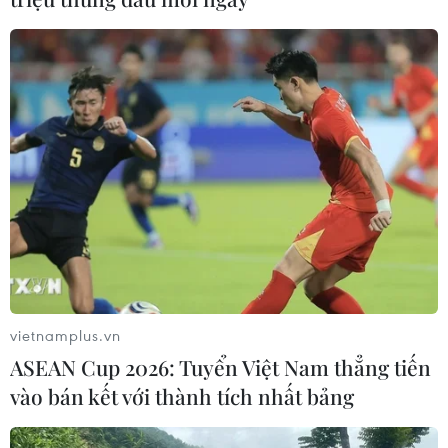
Bắc Bộ
07/08/2026 23:29
Bổ sung một số chức danh có thẩm
quyền xử phạt vi phạm hành chính
từ ngày 26/9
07/08/2026 23:00
Bế mạc Hội thi lực lượng tham gia
bảo vệ an ninh, trật tự ở cơ sở giỏi
toàn quốc
vietnamplus.vn
07/08/2026 15:57
ASEAN Cup 2026: Tuyển Việt Nam thẳng tiến
vào bán kết với thành tích nhất bảng
7 học sinh đội tuyển Việt Nam đoạt
huy chương tại Olympic AI quốc tế