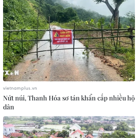
07/08/2026 15:27
Áp thấp nhiệt đới trên vịnh Bắc Bộ sẽ
gây ảnh hưởng thế nào tới Việt Nam?
07/08/2026 14:38
Cảnh sát giao thông triển khai chiến
dịch nâng cao kỹ năng lái xe môtô, xe
vietnamplus.vn
gắn máy
Nứt núi, Thanh Hóa sơ tán khẩn cấp nhiều hộ
07/08/2026 14:37
dân
Tăng cường năng lực ứng phó tình
trạng khẩn cấp với danh mục trang
thiết bị mới