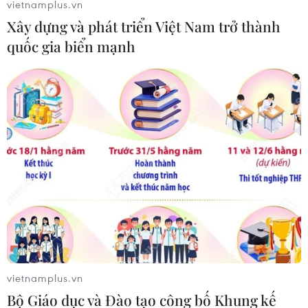
vietnamplus.vn
Gia Lai đã có một người chết và nhiều nhà ở bị tốc mái,
Xây dựng và phát triển Việt Nam trở thành
công trình giao thông bị hư hỏng, nông nghiệp cũng bị
quốc gia biển mạnh
ảnh hưởng nặng nề.
vietnamplus.vn
Bộ Giáo dục và Đào tạo công bố Khung kế
Phó Thủ tướng kiểm tra công tác ứng phó