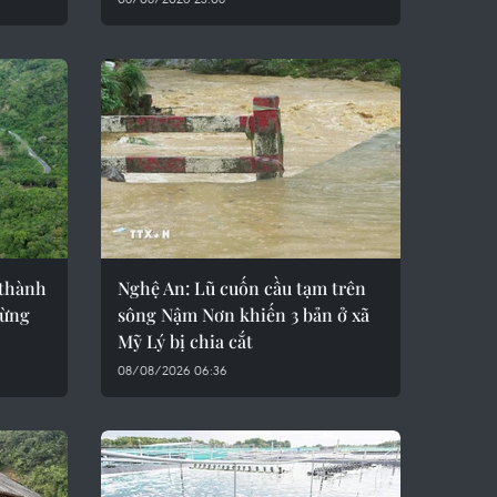
 thành
Nghệ An: Lũ cuốn cầu tạm trên
rừng
sông Nậm Nơn khiến 3 bản ở xã
Mỹ Lý bị chia cắt
08/08/2026 06:36