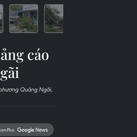
uảng cáo
gãi
ịa phương Quảng Ngãi,
namPlus