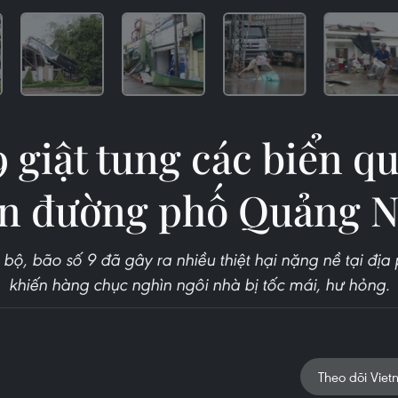
9 giật tung các biển q
ên đường phố Quảng N
bộ, bão số 9 đã gây ra nhiều thiệt hại nặng nề tại đ
khiến hàng chục nghìn ngôi nhà bị tốc mái, hư hỏng.
Theo dõi Viet