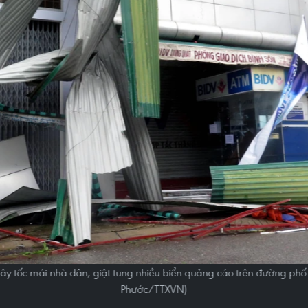
gây tốc mái nhà dân, giật tung nhiều biển quảng cáo trên đường ph
Phước/TTXVN)