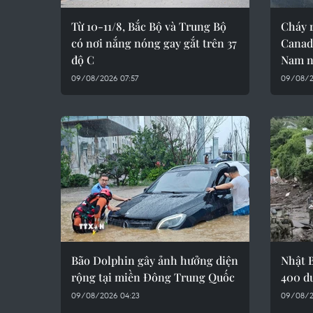
Từ 10-11/8, Bắc Bộ và Trung Bộ
Cháy 
có nơi nắng nóng gay gắt trên 37
Canad
độ C
Nam n
09/08/2026 07:57
09/08/2
Bão Dolphin gây ảnh hưởng diện
Nhật B
rộng tại miền Đông Trung Quốc
400 d
09/08/2026 04:23
09/08/2