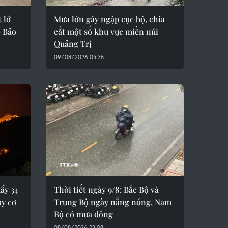
 lở
Mưa lớn gây ngập cục bộ, chia
o Bảo
cắt một số khu vực miền núi
Quảng Trị
09/08/2026 04:35
ẩy 34
Thời tiết ngày 9/8: Bắc Bộ và
uy cơ
Trung Bộ ngày nắng nóng, Nam
Bộ có mưa dông
08/08/2026 23:08