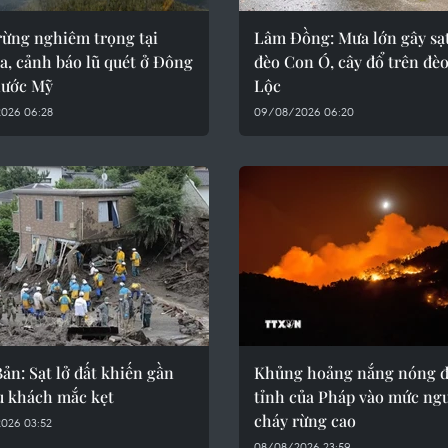
rừng nghiêm trọng tại
Lâm Đồng: Mưa lớn gây sạt
a, cảnh báo lũ quét ở Đông
đèo Con Ó, cây đổ trên đè
ước Mỹ
Lộc
026 06:28
09/08/2026 06:20
ản: Sạt lở đất khiến gần
Khủng hoảng nắng nóng đ
u khách mắc kẹt
tỉnh của Pháp vào mức ng
cháy rừng cao
026 03:52
08/08/2026 23:59