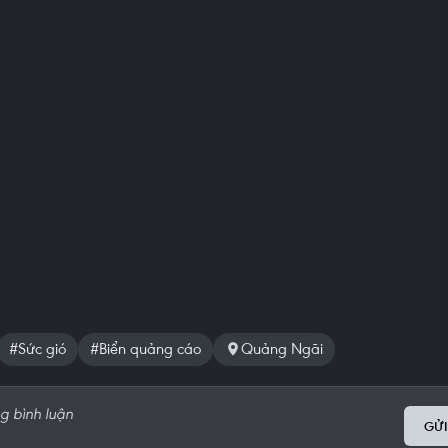
#Sức gió
#Biển quảng cáo
Quảng Ngãi
GỬI