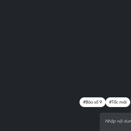
#Bão số 9
#Tốc mái