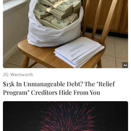
03/11/2016 02:51
Theo người phát ngôn thành phố Jerusalem Brachie
Sprung, các kế hoạch xây dựng ở khu vực Gilo đã được
phê chuẩn từ năm 2012 và việc cấp phép nói trên chỉ là
"các chi tiết kỹ thuật về việc phân lô nhà.
JG Wentworth
$15k In Unmanageable Debt? The "Relief
Program" Creditors Hide From You