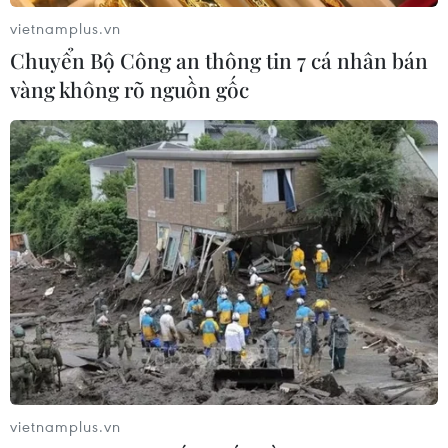
09/08/2026 04:23
vietnamplus.vn
Chuyển Bộ Công an thông tin 7 cá nhân bán
vàng không rõ nguồn gốc
Nhật Bản: Sạt lở đất khiến gần 400
du khách mắc kẹt
09/08/2026 03:52
Tai nạn xe buýt và sự cố xe bồn chở
xăng dầu gây nhiều thương vong ở
châu Phi
09/08/2026 03:15
Chính phủ Mỹ giải mật đợt 5 hồ sơ
UFO
vietnamplus.vn
09/08/2026 03:02