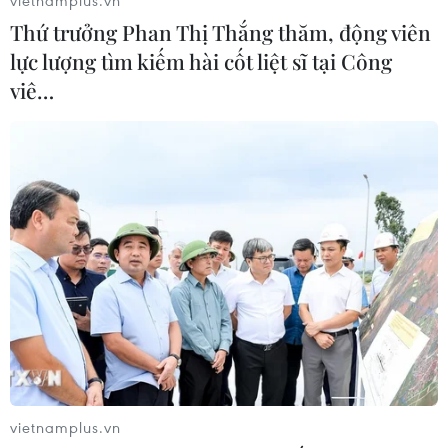
07/08/2026 03:19
Thứ trưởng Phan Thị Thắng thăm, động viên
lực lượng tìm kiếm hài cốt liệt sĩ tại Công
Sập công trình tại Cuba khiến 2
viê…
người tử vong
07/08/2026 01:48
Xem thêm
CƠ QUAN CHỦ QUẢN: THÔNG TẤN XÃ VIỆT NAM
Tổng Biên tập: TRẦN TIẾN DUẨN
vietnamplus.vn