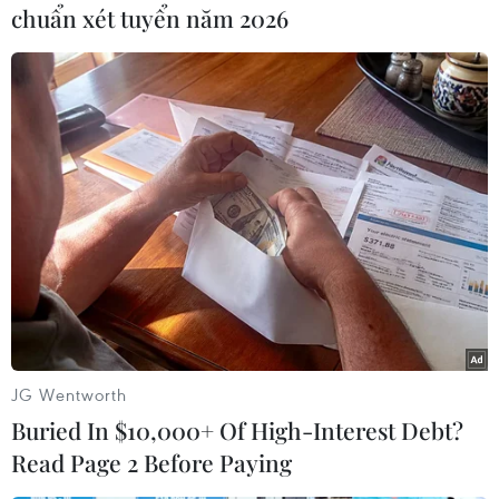
chuẩn xét tuyển năm 2026
#Xây dựng
#Israel
#Jerusalem
#Nhà định cư
#Liên hợp quốc
#Palestine
#Donald Trump
Israel
Theo dõi VietnamPlus
JG Wentworth
Buried In $10,000+ Of High-Interest Debt?
Read Page 2 Before Paying