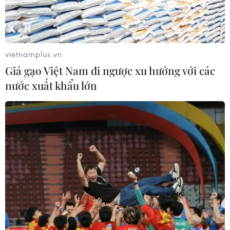
vietnamplus.vn
Giá gạo Việt Nam đi ngược xu hướng với các
nước xuất khẩu lớn
Liên hợp quốc hoãn bỏ phiếu về vấn đề
khu định cư Israel
23/12/2016 03:03
Ngày 22/12, Hội đồng Bảo an Liên hợp quốc đã hoãn
bỏ phiếu về dự thảo nghị quyết kêu gọi chấm dứt việc
xây dựng các khu định cư của người Israel ở khu Bờ
Tây.