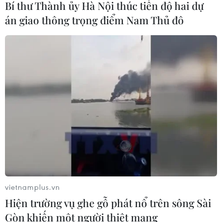
Phó Tổng Biên tập: NGUYỄN THỊ TÁM, KHÚC THANH
Bí thư Thành ủy Hà Nội thúc tiến độ hai dự
THỦY
án giao thông trọng điểm Nam Thủ đô
Sở hữu trí tuệ
Quy định sử dụng
RSS
Hỗ trợ
Ngôn ngữ
TTXVN
Dịch vụ tin
Quảng cáo
Liên hệ
Giấy phép số: 1374/GP-BTTTT do Bộ Thông tin và Truyền thông
cấp ngày 11/9/2008.
vietnamplus.vn
Quảng cáo: Phó TBT Nguyễn Thị Tám: 093.5958688, Email:
Hiện trường vụ ghe gỗ phát nổ trên sông Sài
tamvna@gmail.com
Gòn khiến một người thiệt mạng
Điện thoại: (024) 39411349 - (024) 39411348, Fax: (024)