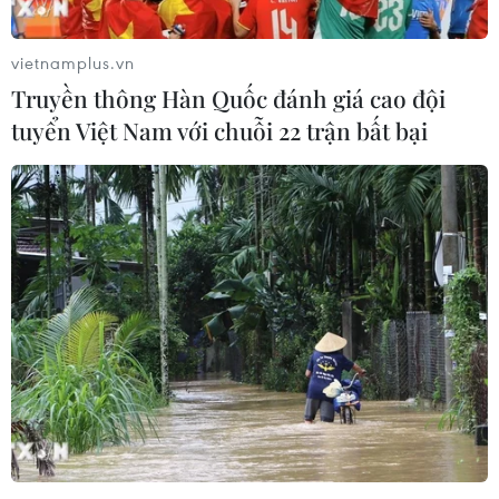
vietnamplus.vn
Truyền thông Hàn Quốc đánh giá cao đội
tuyển Việt Nam với chuỗi 22 trận bất bại
Dư luận về việc LHQ yêu cầu Israel ngừng
xây dựng các khu định cư
24/12/2016 12:28