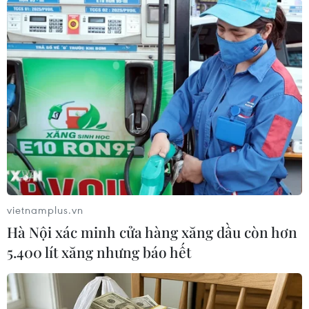
TIN LIÊN QUAN
vietnamplus.vn
Hà Nội xác minh cửa hàng xăng dầu còn hơn
5.400 lít xăng nhưng báo hết
Israel cấp phép xây hơn 180 nhà định cư
mới ở Đông Jerusalem