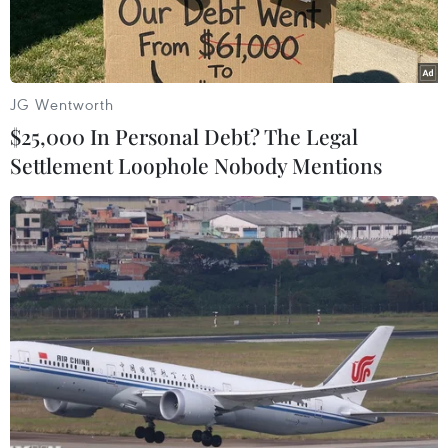
JG Wentworth
$25,000 In Personal Debt? The Legal
Settlement Loophole Nobody Mentions
Khu định cư cho người Do Thái ở Jerusalem. (Nguồn:
AP/TTXVN)
Ủy ban Kế hoạch và Xây dựng thành phố
Jerusalem dự kiến thông qua việc cho phép xây
mới 618 ngôi nhà tại khu định cư Do Thái ở
Đông Jerusalem.
Báo Haaretz của Israel đưa tin 140 căn nhà sẽ