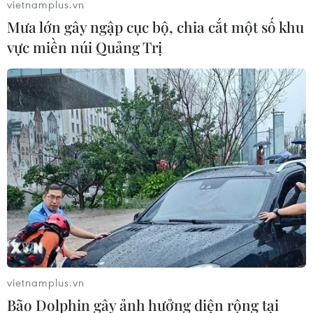
Văn phòng của Tổng thống Palestine Mahmoud Abbas
vietnamplus.vn
khẳng định việc thông qua nghị quyết trên là "đòn
Mưa lớn gây ngập cục bộ, chia cắt một số khu
giáng mạnh" đối với chính sách của Israel.
vực miền núi Quảng Trị
vietnamplus.vn
Bão Dolphin gây ảnh hưởng diện rộng tại