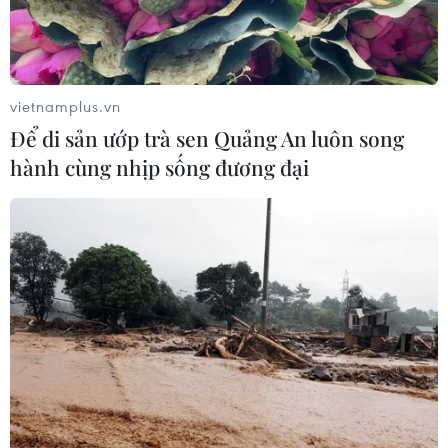
Phát hiện lỗ hổng bảo mật nghiêm
trọng trên loạt trình duyệt tích hợp
AI
vietnamplus.vn
06/08/2026 15:57
Để di sản ướp trà sen Quảng An luôn song
hành cùng nhịp sống đương đại
Thành lập Hội đồng cấp Nhà nước
xét tặng các giải thưởng khoa học và
công nghệ
06/08/2026 14:19
Đến năm 2030, Việt Nam làm chủ ít
nhất 4 công nghệ chiến lược
06/08/2026 12:58