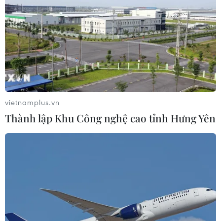
Hãng Walt Disney ký thỏa thuận
chưa từng có tiền lệ với TikTok
05/08/2026 13:31
vietnamplus.vn
Bế mạc Techfest Hải Phòng 2026:
Thành lập Khu Công nghệ cao tỉnh Hưng Yên
Lan tỏa tinh thần đổi mới, khát vọng
phát triển
05/08/2026 12:58
AI của Anthropic và OpenAI có thể
xóa dấu vết, giả danh tính khi bị bắt
quả tang