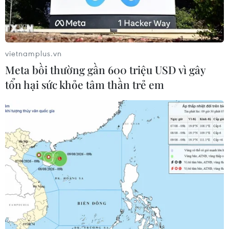
vietnamplus.vn
Meta bồi thường gần 600 triệu USD vì gây
tổn hại sức khỏe tâm thần trẻ em
Thứ trưởng Nguyễn Minh Hồng cho biết công nghệ thông tin
đang trở thành một nền kinh tế quan trọng. (Ảnh:
Q.D/Vietnam+)
Theo dự đoán của Tập đoàn công nghệ Cisco,
trong vòng 10 năm tới, Internet của vạn vật