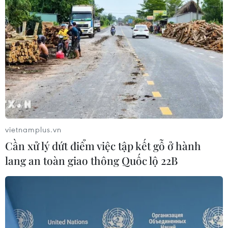
cá nhân và các quốc gia.
(Vietnam+)
vietnamplus.vn
Cần xử lý dứt điểm việc tập kết gỗ ở hành
lang an toàn giao thông Quốc lộ 22B
#Cisco
#Internet của vạn vật
#GDP
#Internet