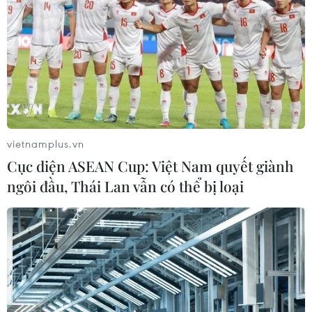
vietnamplus.vn
Cục diện ASEAN Cup: Việt Nam quyết giành
ngôi đầu, Thái Lan vẫn có thể bị loại
TIN CÙNG CHUYÊN MỤC
Meta bồi thường gần 600 triệu USD
vì gây tổn hại sức khỏe tâm thần trẻ
em
07/08/2026 04:28