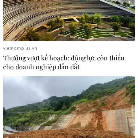
vietnamplus.vn
Thưởng vượt kế hoạch: động lực còn thiếu
cho doanh nghiệp dẫn dắt
Ảo hóa hạ tầng bằng VCloud giúp giảm chi
phí đầu tư công nghệ
15/08/2014 04:26
Giải pháp ảo hóa hạ tầng VCloud có thể giúp các tổ
chức, doanh nghiệp giảm chi phí đầu tư hệ thống công
nghệ thông tin tới 10 lần.