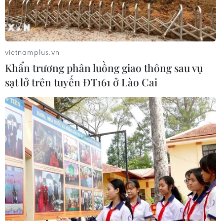
vietnamplus.vn
Khẩn trương phân luồng giao thông sau vụ
sạt lở trên tuyến ĐT161 ở Lào Cai
Cisco muốn bán khối định tuyến không
dây Lynksys
17/12/2012 02:02
Nhà sản xuất thiết bị mạng Cisco Systems Inc vừa thuê