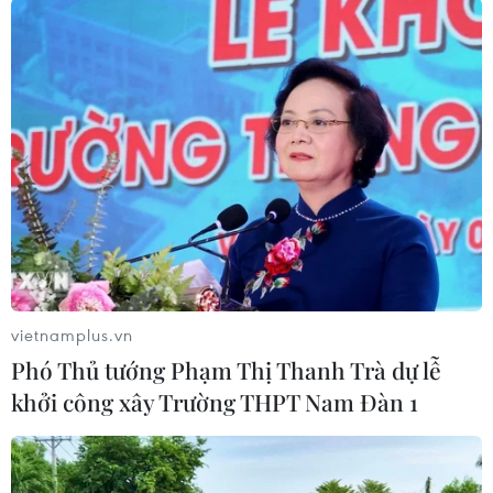
công nghệ thông tin. Trong đó, đáng chú ý là
việc phê duyệt Đề án Sớm đưa Việt Nam thành
nước mạnh về công nghệ thông tin và Bộ chính
trị đã ban hành Nghị quyết số 36 về đẩy mạnh
ứng dụng, phát triển công nghệ thông tin, đáp
ứng yêu cầu phát triển bền vững và hội nhập
quốc tế…/.
Theo Cisco, IoE không chỉ đơn thuần là kết
nối máy móc giữa các đồ vật trong nhà như
vietnamplus.vn
TV, tủ lạnh, bếp ga... (Internet of Things) qua
Phó Thủ tướng Phạm Thị Thanh Trà dự lễ
Bluetooth, Wifi, NFC... mà còn là khả năng kết
khởi công xây Trường THPT Nam Đàn 1
nối con người, quy trình, dữ liệu và đồ vật lại
với nhau trong một mạng lưới thông minh để
tạo ra những trải nghiệm mới, mang đến
những cơ hội mới cho cá nhân, doanh nghiệp,