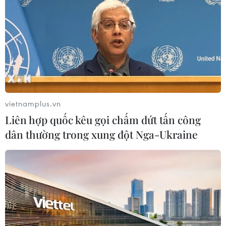
#Kết nối
#Thông minh
#An toàn
#Dịch vụ đồng bộ hóa
#Kinh doanh chiến lược
#Mạng xã hội
#Điện toán đám mây
#Phân tích dữ liệu lớn
vietnamplus.vn
Theo dõi VietnamPlus
Liên hợp quốc kêu gọi chấm dứt tấn công
dân thường trong xung đột Nga-Ukraine
TIN LIÊN QUAN