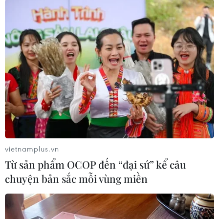
hợp để thống nhất về phương án, thủ tục giao
mỏ cho nhà thầu triển khai các thủ tục để khai
thác.
Dự án thành phần 4 (Sóc Trăng) tổng nhu cầu
vật liệu khoảng 7,56 triệu m3 (năm 2023 cần
1,52 triệu m3; năm 2024 là 3,4 triệu m3 và năm
2025 cần thêm 2,64 triệu m3). Tỉnh Sóc Trăng đã
có phương án bố trí các mỏ trên địa bàn để
cung cấp đủ cát cho dự án./.
Dự án Cao tốc Châu Đốc-Cần Thơ-Sóc Trăng tổng
vietnamplus.vn
chiều dài khoảng 189,4km được chia làm 4 dự
Từ sản phẩm OCOP đến “đại sứ” kể câu
án thành phần đi qua 4 tỉnh, thành phố gồm An
chuyện bản sắc mỗi vùng miền
Giang dài 57km, thành phố Cần Thơ dài 37,4km,
Hậu Giang dài 36,68km, Sóc Trăng dài 58,4km;
quy mô phân kỳ 4 làn xe rộng 17m.