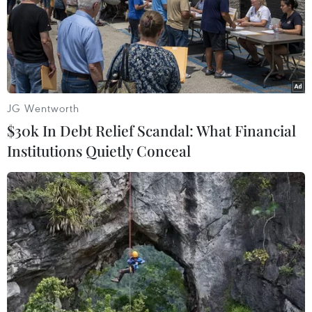
JG Wentworth
$30k In Debt Relief Scandal: What Financial
Institutions Quietly Conceal
Các tuyến đường bộ cao tốc thúc đẩy phát
triển kinh tế-xã hội
10/06/2022 07:41
Sáng 10/6, Quốc hội thảo luận về chủ trương đầu tư
các dự án xây dựng công trình đường bộ cao tốc Châu