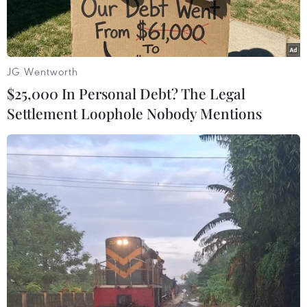
JG Wentworth
$25,000 In Personal Debt? The Legal
Settlement Loophole Nobody Mentions
Nhà thầu tiến hành thi công mặt móng nền đường cao tốc.
(Ảnh: Việt Hùng/Vietnam+)
Theo thông tin từ Bộ Giao thông Vận tải, Dự án
Cao tốc Châu Đốc-Cần Thơ-Sóc Trăng sẽ khởi
công gói thầu cuối cùng vào tháng 9/2023.
Toàn bộ dự án có 14 gói thầu xây lắp, đã khởi