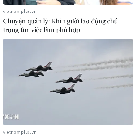
vietnamplus.vn
Chuyện quản lý: Khi người lao động chú
trọng tìm việc làm phù hợp
TIN CÙNG CHUYÊN MỤC
Bàn giao khoảng 260ha đất phục vụ 3
đường kết nối sân bay Long Thành
10/08/2026 09:07
vietnamplus.vn