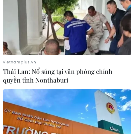
vietnamplus.vn
Thái Lan: Nổ súng tại văn phòng chính
quyền tỉnh Nonthaburi