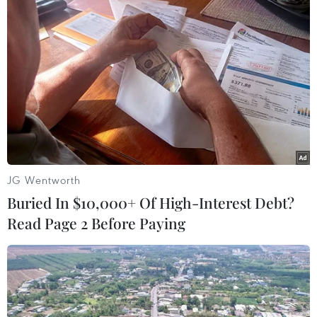
Công trình này có tổng mức đầu tư là 44.691 tỷ
đồng; cơ bản hoàn thành năm 2026 và hoàn
thành đưa vào khai thác năm 2027.
(Vietnam+)
JG Wentworth
Buried In $10,000+ Of High-Interest Debt?
Read Page 2 Before Paying