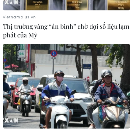
Châu Đốc-Cần Thơ-Sóc Trăng
23/12/2022 13:31
vietnamplus.vn
Phó Thủ tướng Vũ Đức Đam vừa phê duyệt Khung chính
Thị trường vàng “án binh” chờ đợi số liệu lạm
sách về bồi thường, hỗ trợ, tái định cư Dự án thành
phát của Mỹ
phần 1; Dự án thành phần 4 của Dự án đầu tư xây dựng
đường bộ cao tốc Châu Đốc-Cần Thơ-Sóc Trăng.