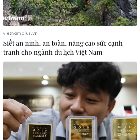
Đốc-Cần Thơ-Sóc Trăng, Khánh Hòa-Buôn Ma Thuột và
Biên Hòa-Vũng Tàu đều ở giai đoạn 1.
vietnamplus.vn
Siết an ninh, an toàn, nâng cao sức cạnh
tranh cho ngành du lịch Việt Nam
Bồi thường, tái định cư Dự án cao tốc