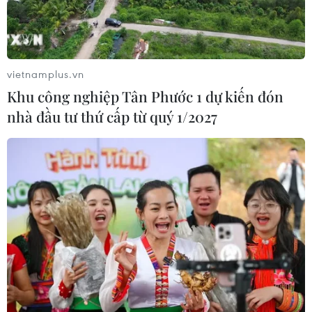
vietnamplus.vn
Khu công nghiệp Tân Phước 1 dự kiến đón
nhà đầu tư thứ cấp từ quý 1/2027
Nợ các loại bảo hiểm trong 10 tháng lên
tới hơn 14.200 tỷ đồng
16/11/2016 03:10
Tính đến hết 31/10, tổng số nợ tiền bảo hiểm xã hội, bảo
hiểm thất nghiệp, bảo hiểm y tế của các tỉnh, thành phố
là 14.237 tỷ đồng, chiếm 6,5% kế hoạch thu, tăng 0,2%
so với cùng kỳ năm trước.