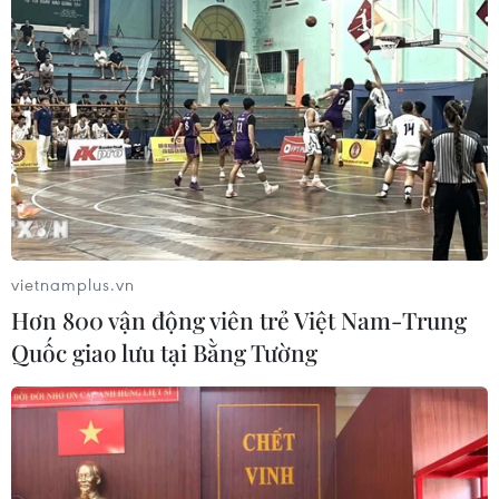
27/12/2015 13:29
Năm 2016, Ủy ban Trung ương Mặt trận Tổ quốc Việt
Nam và các đoàn thể chính trị-xã hội tiếp tục triển khai
các cuộc vận động, các phong trào thi đua và các hoạt
động giám sát và phản biện xã hội...
vietnamplus.vn
Hơn 800 vận động viên trẻ Việt Nam-Trung
Quốc giao lưu tại Bằng Tường