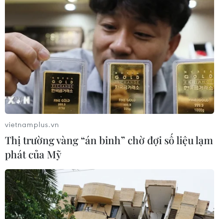
“Tôi đã thống nhất với cơ quan bảo hiểm xã hội,
danh sách doanh nghiệp nợ, chậm đóng gửi
sang Liên đoàn Lao động các tỉnh, thành phố có
thể nhiều nhưng phải chọn lọc những ‘ông có
tóc’ tập trung khởi kiện trước, chứ không chọn
‘ông trọc đầu’, “ ông Mai Đức Chính nó​i.
vietnamplus.vn
Thị trường vàng “án binh” chờ đợi số liệu lạm
phát của Mỹ