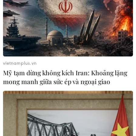
vietnamplus.vn
Mỹ tạm dừng không kích Iran: Khoảng lặng
mong manh giữa sức ép và ngoại giao
TIN CÙNG CHUYÊN MỤC
Hơn 800 vận động viên trẻ Việt Nam-
Trung Quốc giao lưu tại Bằng Tường
10/08/2026 15:54