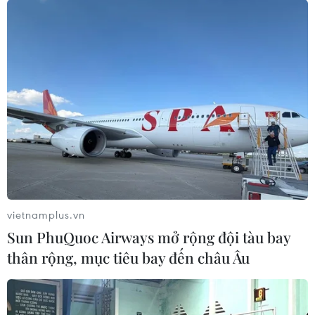
TIN LIÊN QUAN
vietnamplus.vn
Sun PhuQuoc Airways mở rộng đội tàu bay
thân rộng, mục tiêu bay đến châu Âu
Tiếp tục triển khai các hoạt động giám sát
và phản biện xã hội