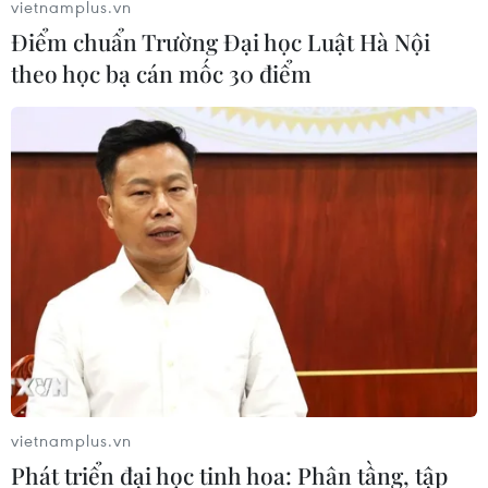
vietnamplus.vn
Play
Điểm chuẩn Trường Đại học Luật Hà Nội
Video
theo học bạ cán mốc 30 điểm
Ông Mai Đức Chính, Phó Chủ tịch Tổng Liên
đoàn Lao động Việt Nam nói về khởi kiện
doanh nghiệp nợ bảo hiểm xã hội
(Vietnam+)
vietnamplus.vn
Phát triển đại học tinh hoa: Phân tầng, tập