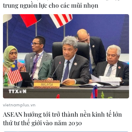
trung nguồn lực cho các mũi nhọn
#Bảo hiểm
#Bảo hiểm xã hội
#Bảo hiểm thất nghiệp
#Bảo hiểm y tế
#Nợ bảo hiểm
#Khởi kiện nợ bảo hiểm
#Liên đoàn Lao động
TP. Đà Nẵng
Đồng Nai
TP. Hà Nội
vietnamplus.vn
Theo dõi VietnamPlus
ASEAN hướng tới trở thành nền kinh tế lớn
thứ tư thế giới vào năm 2030