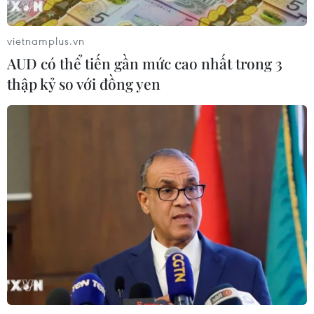
FO không rõ nguồn gốc trên biển Hải
Phòng
vietnamplus.vn
10/08/2026 14:08
AUD có thể tiến gần mức cao nhất trong 3
thập kỷ so với đồng yen
Tập trung nguồn lực đẩy nhanh xác
định danh tính hài cốt liệt sỹ
10/08/2026 14:02
Các hội, đoàn người Việt Nam tại Lào
viếng đồng chí Xaysomphone
Phomvihane
10/08/2026 13:55
Tăng học phí gấp đôi, điểm chuẩn