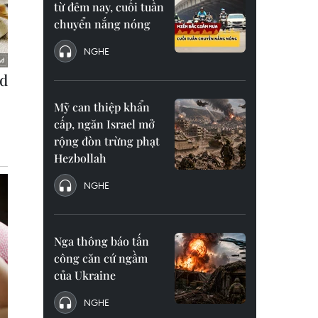
từ đêm nay, cuối tuần
chuyển nắng nóng
NGHE
Mỹ can thiệp khẩn
cấp, ngăn Israel mở
rộng đòn trừng phạt
Hezbollah
NGHE
Nga thông báo tấn
công căn cứ ngầm
của Ukraine
NGHE