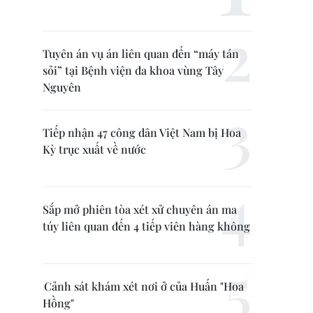
Tuyên án vụ án liên quan đến “máy tán
sỏi” tại Bệnh viện đa khoa vùng Tây
Nguyên
Tiếp nhận 47 công dân Việt Nam bị Hoa
Kỳ trục xuất về nước
Sắp mở phiên tòa xét xử chuyên án ma
túy liên quan đến 4 tiếp viên hàng không
Cảnh sát khám xét nơi ở của Huấn "Hoa
Hồng"