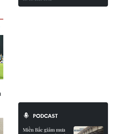
PODCAST
Miền Bắc giảm mưa