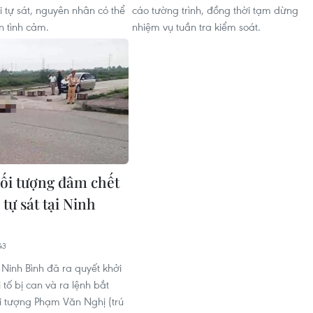
i tự sát, nguyên nhân có thể
cáo tường trình, đồng thời tạm dừng
 tình cảm.
nhiệm vụ tuần tra kiểm soát.
đối tượng đâm chết
 tự sát tại Ninh
43
 Ninh Bình đã ra quyết khởi
i tố bị can và ra lệnh bắt
 tượng Phạm Văn Nghị (trú