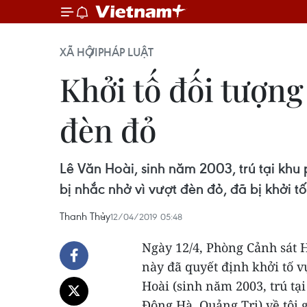
XÃ HỘI
PHÁP LUẬT
Khởi tố đối tượng
đèn đỏ
Lê Văn Hoài, sinh năm 2003, trú tại kh
bị nhắc nhở vì vượt đèn đỏ, đã bị khởi tố
Thanh Thủy
12/04/2019 05:48
Ngày 12/4, Phòng Cảnh sát H
này đã quyết định khởi tố v
Hoài (sinh năm 2003, trú t
Đông Hà, Quảng Trị) về tội 