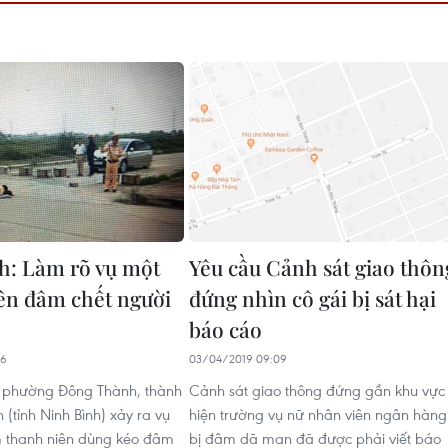
h: Làm rõ vụ một
Yêu cầu Cảnh sát giao thôn
ên đâm chết người
đứng nhìn cô gái bị sát hại
báo cáo
16
03/04/2019 09:09
i phường Đông Thành, thành
Cảnh sát giao thông đứng gần khu vực
 (tỉnh Ninh Bình) xảy ra vụ
hiện trường vụ nữ nhân viên ngân hàng
m thanh niên dùng kéo đâm
bị đâm dã man đã được phải viết báo