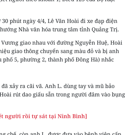
 30 phút ngày 4/4, Lê Văn Hoài đi xe đạp điện
hướng Nhà văn hóa trung tâm tỉnh Quảng Trị.
 Vương giao nhau với đường Nguyễn Huệ, Hoài
 hiệu giao thông chuyển sang màu đỏ và bị anh
hu phố 5, phường 2, thành phố Đông Hà) nhắc
. đã xảy ra cãi vã. Anh L. dùng tay và mũ bảo
Hoài rút dao giấu sẵn trong người đâm vào bụng
t người rồi tự sát tại Ninh Bình]
ng chế, còn anh L. được đưa vào bệnh viện cấp