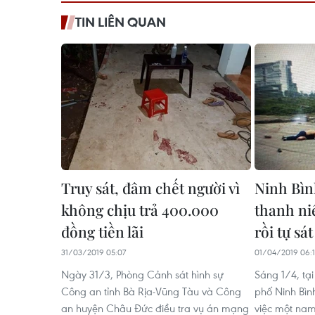
TIN LIÊN QUAN
Truy sát, đâm chết người vì
Ninh Bìn
không chịu trả 400.000
thanh ni
đồng tiền lãi
rồi tự sát
31/03/2019 05:07
01/04/2019 06:
Ngày 31/3, Phòng Cảnh sát hình sự
Sáng 1/4, tạ
Công an tỉnh Bà Rịa-Vũng Tàu và Công
phố Ninh Bình
an huyện Châu Đức điều tra vụ án mạng
việc một na