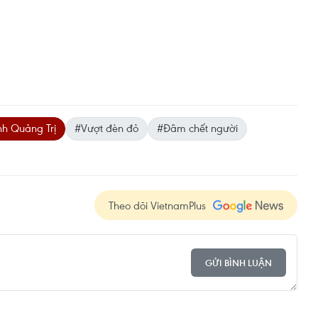
nh Quảng Trị
#Vượt đèn đỏ
#Đâm chết người
Theo dõi VietnamPlus
GỬI BÌNH LUẬN