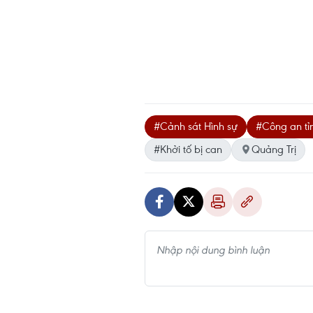
#Cảnh sát Hình sự
#Công an tỉ
#Khởi tố bị can
Quảng Trị