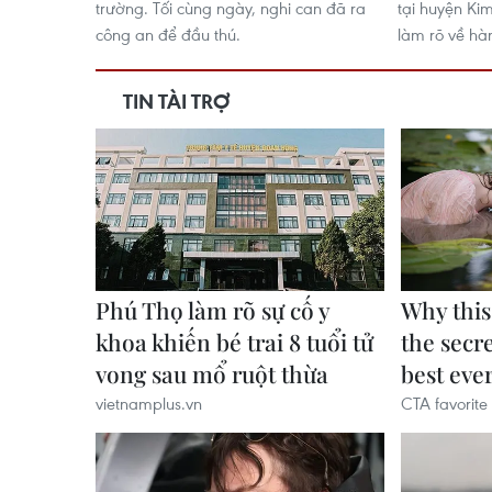
trường. Tối cùng ngày, nghi can đã ra
tại huyện Kim
công an để đầu thú.
làm rõ về hàn