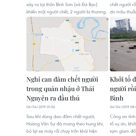
xảy ra tại thôn Bình Sơn (xã Đá Bạc)
chết người rồ
khiến một người chết, 2 người bị thương.
do mâu thuẫn
Nghi can đâm chết người
Khởi tố 
trong quán nhậu ở Thái
người rồi
Nguyên ra đầu thú
Bình
04/04/2019 01:06
04/04/2019 08:
Sau khi dùng dao đâm chết người,
Công an tỉnh
Hoàng Văn Sự đã mang theo hung khí,
tố vụ án, khở
bỏ lại xe máy rồi chạy trốn khỏi hiện
tạm giam đối