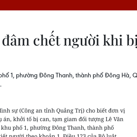
 đâm chết người khi b
u phố 1, phường Đông Thanh, thành phố Đông Hà, Q
.
ình sự (Công an tỉnh Quảng Trị) cho biết đơn vị
ụ án, khởi tố bị can, tạm giam đối tượng Lê Văn
ại khu phố 1, phường Đông Thanh, thành phố
giết người theo khoản 1, Điều 123 của Bộ luật