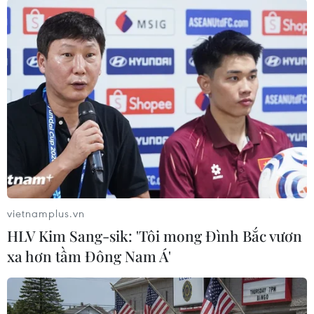
TIN LIÊN QUAN
vietnamplus.vn
HLV Kim Sang-sik: 'Tôi mong Đình Bắc vươn
xa hơn tầm Đông Nam Á'
Quảng Ngãi khởi tố vụ án thanh niên ngáo
đá đâm chết người