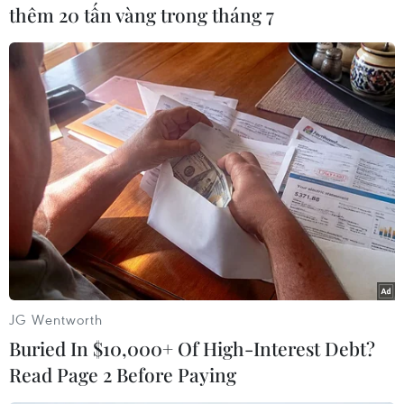
thêm 20 tấn vàng trong tháng 7
#Giết người
#Chủ nợ
#Bệnh viện Bà rịa
#Cảnh sát hình sự
#Đòi nợ
JG Wentworth
Theo dõi VietnamPlus
Buried In $10,000+ Of High-Interest Debt?
Read Page 2 Before Paying