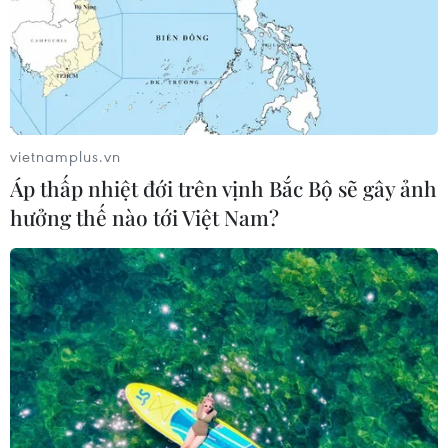
vietnamplus.vn
Áp thấp nhiệt đới trên vịnh Bắc Bộ sẽ gây ảnh
hưởng thế nào tới Việt Nam?
TIN CÙNG CHUYÊN MỤC
Bế mạc Hội thi lực lượng tham gia
bảo vệ an ninh, trật tự ở cơ sở giỏi