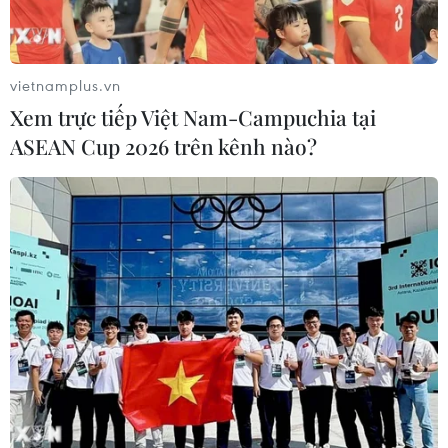
vietnamplus.vn
Xem trực tiếp Việt Nam-Campuchia tại
ASEAN Cup 2026 trên kênh nào?
Ca sỹ Châu Việt Cường kháng cáo xin
giảm nhẹ hình phạt
27/03/2019 10:11
Tòa án nhân dân thành phố Hà Nội tuyên phạt 13 năm