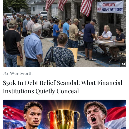
16/02/2019 10:20
Trong tình trạng ngáo đá, Trần Trung Việt (1989) đã dùng
dao đâm nhiều nhát vào vùng cổ và một số vị trí khác
trên cơ thể Đặng Trung Chương khiến nạn nhân tử vong.
JG Wentworth
$30k In Debt Relief Scandal: What Financial
Institutions Quietly Conceal