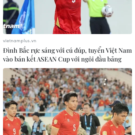
vietnamplus.vn
Đình Bắc rực sáng với cú đúp, tuyển Việt Nam
vào bán kết ASEAN Cup với ngôi đầu bảng
Xem xét giảm nhẹ cho hai anh em vô tình
khiến cha ruột tử vong
22/03/2019 12:37
Ông Lực sau khi uống rượu về đập phá đồ đạc, đuổi
đánh vợ con đã bị Lượng và Long dùng dây điện và
dây cao su trói chân, tay buộc ông Lực ngồi sát chân
giường, sau đó bỏ đi ngủ mặc cho ông Lực kêu la.